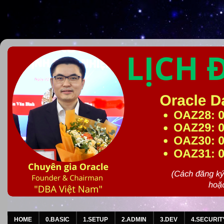
HOME
0.BASIC
1.SETUP
2.ADMIN
3.DEV
4.SECURIT