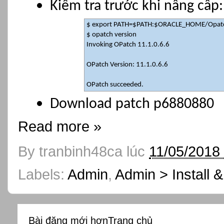
Kiểm tra trước khi nâng cấp:
$ export PATH=$PATH:$ORACLE_HOME/Opat
$ opatch version
Invoking OPatch 11.1.0.6.6
OPatch Version: 11.1.0.6.6
OPatch succeeded.
Download patch p6880880
Read more »
By
tranbinh48ca
lúc
11/05/2018
Labels:
Admin
,
Admin > Install 
Bài đăng mới hơn
Trang chủ