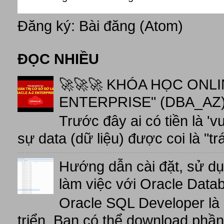
Đăng ký:
Bài đăng (Atom)
ĐỌC NHIỀU
🚀🚀🚀 KHÓA HỌC ONL
ENTERPRISE" (DBA_AZ),
Trước đây ai có tiền là 'v
sự data (dữ liệu) được coi là "tr
Hướng dẫn cài đặt, sử d
làm việc với Oracle Data
Oracle SQL Developer là
triển. Bạn có thể download phầ