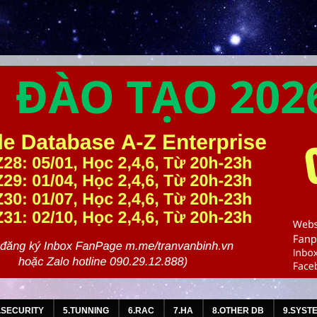
.SECURITY
5.TUNNING
6.RAC
7.HA
8.OTHER DB
9.SYST