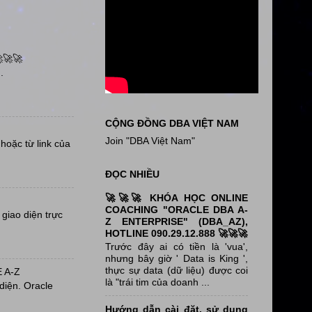
🚀🚀
.
CỘNG ĐỒNG DBA VIỆT NAM
Join "DBA Việt Nam"
oặc từ link của
ĐỌC NHIỀU
🚀🚀🚀 KHÓA HỌC ONLINE
COACHING "ORACLE DBA A-
giao diện trực
Z ENTERPRISE" (DBA_AZ),
HOTLINE 090.29.12.888 🚀🚀🚀
Trước đây ai có tiền là 'vua',
nhưng bây giờ ' Data is King ',
thực sự data (dữ liệu) được coi
 A-Z
là "trái tim của doanh ...
diện. Oracle
Hướng dẫn cài đặt, sử dụng