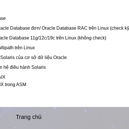
ase
racle Database đơn/ Oracle Database RAC
trên Linux (check kỹ
acle Database 11g/12c/19c trên Linux
(không check)
tipath trên Linux
Solaris của cơ sở dữ liệu Oracle
n hệ điều hành Solaris
AIX
IX trong ASM
Trang chủ