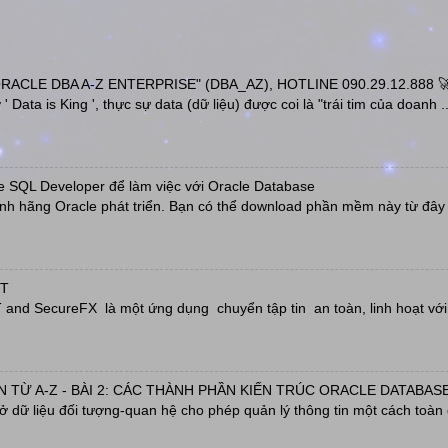
ACLE DBA A-Z ENTERPRISE" (DBA_AZ), HOTLINE 090.29.12.888 
' Data is King ', thực sự data (dữ liệu) được coi là "trái tim của doanh ..
e SQL Developer để làm việc với Oracle Database
h hãng Oracle phát triển. Bạn có thể download phần mềm này từ đây h
RT
nd SecureFX là một ứng dụng chuyển tập tin an toàn, linh hoạt với 
 TỪ A-Z - BÀI 2: CÁC THÀNH PHẦN KIẾN TRÚC ORACLE DATABASE
sở dữ liệu đối tượng-quan hệ cho phép quản lý thông tin một cách toàn 