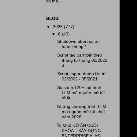
có thể...
BLOG
▼
2026
(777)
▼
8
(49)
Shutdown abort có an
toàn không?
Script tạo partitoin theo
tháng từ tháng 02/2022
đ...
Script import dump file từ
02/2002 - 05/2021
So sánh 120+ mô hình
LLM mã nguồn mở tốt
nhất
Những chương trình LLM
mã nguồn mở tốt nhất
năm 2026
🚀 M50 ĐỒ ÁN CUỐI
KHÓA – XÂY DỰNG
ENTERPRISE AI AS...