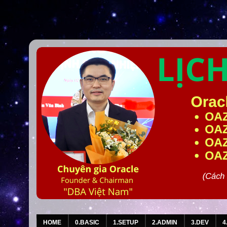
HOME
0.BASIC
1.SETUP
2.ADMIN
3.DEV
4