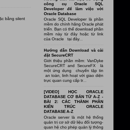
công cụ Oracle SQL
Developer để làm việc với
Oracle Database
ặc bằng silent
Oracle SQL Developer là phần
mềm do chính hãng Oracle phát
triển. Bạn có thể download phần
mềm này từ đây hoặc từ link
của Oracle tại đây...
Hướng dẫn Download và cài
đặt SecureCRT
Giới thiệu phần mềm: VanDyke
SecureCRT and SecureFX là
một ứng dụng chuyển tập tin
an toàn, linh hoạt với giao diện
trực quan cung cấp tr...
[VIDEO] HỌC ORACLE
DATABASE CƠ BẢN TỪ A-Z -
BÀI 2: CÁC THÀNH PHẦN
KIẾN TRÚC ORACLE
DATABASE A-Z
Oracle server là một hệ thống
quản trị cơ sở dữ liệu đối tượng-
quan hệ cho phép quản lý thông