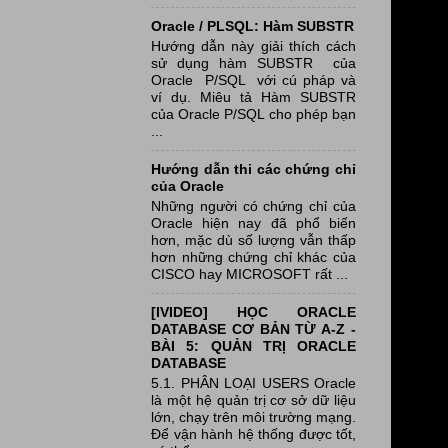
Oracle / PLSQL: Hàm SUBSTR
Hướng dẫn này giải thích cách
sử dụng hàm SUBSTR của
Oracle P/SQL với cú pháp và
ví dụ. Miêu tả Hàm SUBSTR
của Oracle P/SQL cho phép bạn
...
Hướng dẫn thi các chứng chỉ
của Oracle
Những người có chứng chỉ của
Oracle hiện nay đã phổ biến
hơn, mặc dù số lượng vẫn thấp
hơn những chứng chỉ khác của
CISCO hay MICROSOFT rất ...
[IVIDEO] HỌC ORACLE
DATABASE CƠ BẢN TỪ A-Z -
BÀI 5: QUẢN TRỊ ORACLE
DATABASE
5.1. PHÂN LOẠI USERS Oracle
là một hệ quản trị cơ sở dữ liệu
lớn, chạy trên môi trường mạng.
Để vận hành hệ thống được tốt,