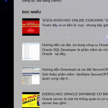
Đăng ký:
Bài đăng (Atom)
ĐỌC NHIỀU
🚀🚀🚀 KHÓA HỌC ONLINE COACHING "OR
Trước đây ai có tiền là 'vua', nhưng bây giờ 
Hướng dẫn cài đặt, sử dụng công cụ Oracl
Oracle SQL Developer là phần mềm do chín
Oracle tại đây...
Hướng dẫn Download và cài đặt SecureC
Giới thiệu phần mềm: VanDyke SecureCRT a
quan cung cấp tr...
[VIDEO] HỌC ORACLE DATABASE CƠ BẢN
Oracle server là một hệ thống quản trị cơ 
server bao gồm ...