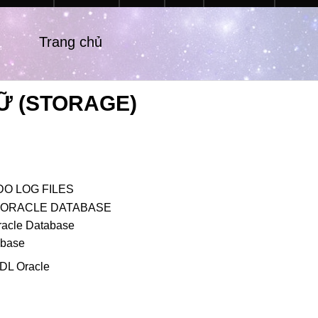
Trang chủ
Ữ (STORAGE)
DO LOG FILES
G ORACLE DATABASE
racle Database
abase
SDL Oracle