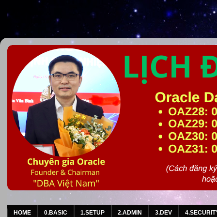
HOME
0.BASIC
1.SETUP
2.ADMIN
3.DEV
4.SECURIT