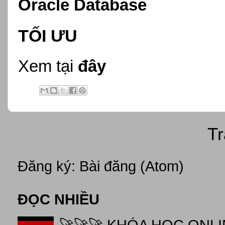
Oracle Database
TỐI ƯU
Xem tại
đây
Tr
Đăng ký:
Bài đăng (Atom)
ĐỌC NHIỀU