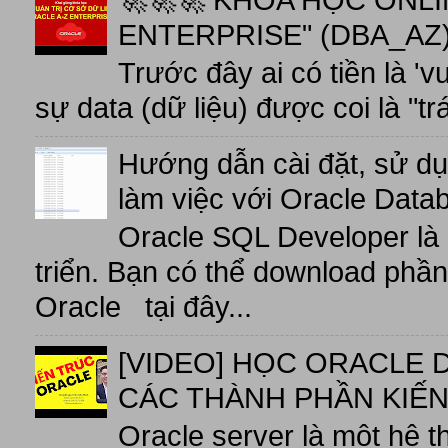
🚀🚀🚀 KHÓA HỌC ONL
ENTERPRISE" (DBA_AZ),
Trước đây ai có tiền là 'v
sự data (dữ liệu) được coi là "tr
Hướng dẫn cài đặt, sử d
làm việc với Oracle Data
Oracle SQL Developer là
triển. Bạn có thể download phầ
Oracle tại đây...
[VIDEO] HỌC ORACLE D
CÁC THÀNH PHẦN KIẾN
Oracle server là một hệ t