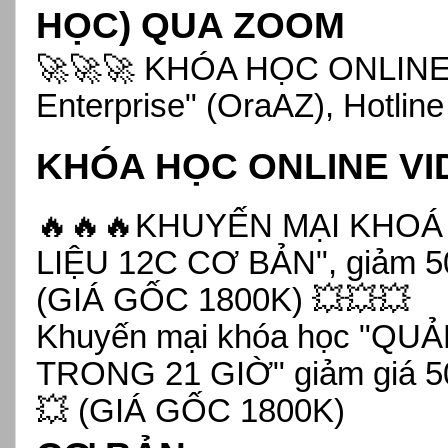
HỌC) QUA ZOOM
🚀🚀🚀 KHÓA HỌC ONLINE
Enterprise" (OraAZ), Hotlin
KHÓA HỌC ONLINE VI
🔥🔥🔥KHUYẾN MẠI KHOÁ
LIỆU 12C CƠ BẢN", giảm 
(GIÁ GỐC 1800K) 💥💥💥
Khuyến mại khóa học "QU
TRONG 21 GIỜ" giảm giá 5
💥 (GIÁ GỐC 1800K)