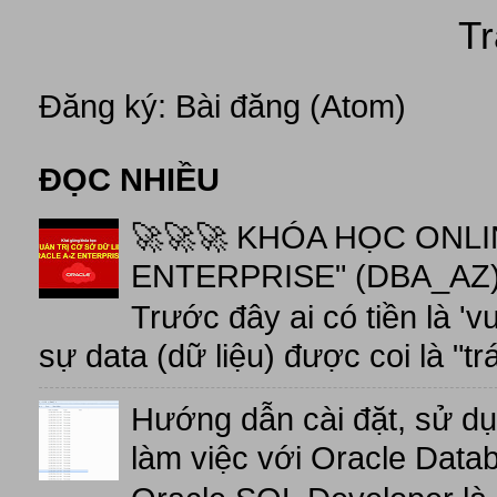
Tr
Đăng ký:
Bài đăng (Atom)
ĐỌC NHIỀU
🚀🚀🚀 KHÓA HỌC ONL
ENTERPRISE" (DBA_AZ),
Trước đây ai có tiền là 'v
sự data (dữ liệu) được coi là "tr
Hướng dẫn cài đặt, sử d
làm việc với Oracle Data