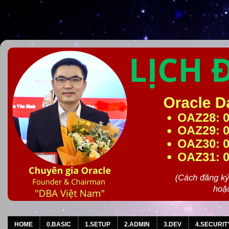
HOME
0.BASIC
1.SETUP
2.ADMIN
3.DEV
4.SECURIT