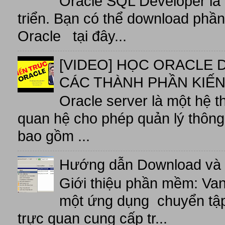
Oracle SQL Developer là
triển. Bạn có thể download phầ
Oracle tại đây...
[VIDEO] HỌC ORACLE D
CÁC THÀNH PHẦN KIẾN
Oracle server là một hệ t
quan hệ cho phép quản lý thông 
bao gồm ...
Hướng dẫn Download và 
Giới thiệu phần mềm: V
một ứng dụng chuyển tập t
trực quan cung cấp tr...