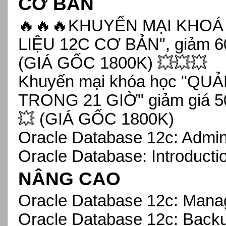
CƠ BẢN
🔥🔥🔥KHUYẾN MẠI KHOÁ
LIỆU 12C CƠ BẢN", giảm 
(GIÁ GỐC 1800K) 💥💥💥
Khuyến mại khóa học "QU
TRONG 21 GIỜ" giảm giá 5
💥 (GIÁ GỐC 1800K)
Oracle Database 12c: Admin
Oracle Database: Introducti
NÂNG CAO
Oracle Database 12c: Managi
Oracle Database 12c: Back