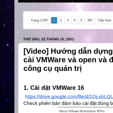
Trang 1/387
1
2
3
4
5
387
Tiếp theo
THỨ SÁU, 22 THÁNG 10, 2021
[Video] Hướng dẫn dựng 
cài VMWare và open và 
công cụ quản trị
1. Cài đặt VMWare 16
https://drive.google.com/file/d/1Oj-
Check phiên bản đảm bảo cài đặt đúng b