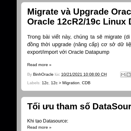
Migrate và Upgrade Orac
Oracle 12cR2/19c Linux
Trong bài viết này, chúng ta sẽ migrate (d
đồng thời upgrade (nâng cấp) cơ sở dữ liệ
export/import với Oracle Datapump
Read more »
By
BinhOracle
lúc
10/21/2021 10:08:00 CH
Labels:
12c
,
12c > Migration
,
CDB
Tối ưu tham số DataSou
Khi tạo Datasource:
Read more »