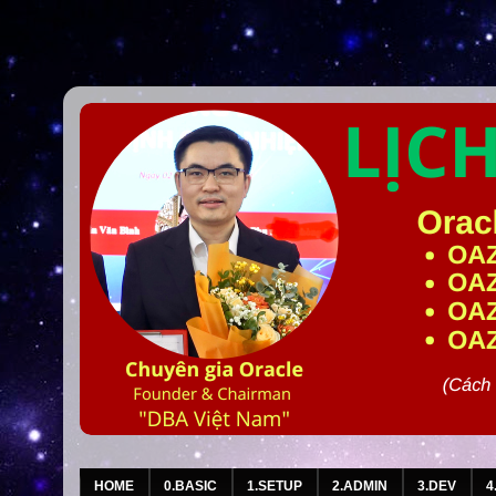
HOME
0.BASIC
1.SETUP
2.ADMIN
3.DEV
4