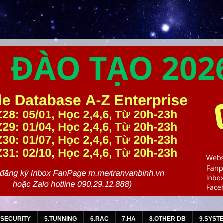
.SECURITY
5.TUNNING
6.RAC
7.HA
8.OTHER DB
9.SYST