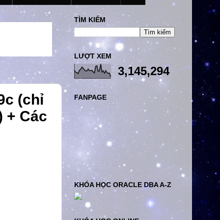
TÌM KIẾM
LƯỢT XEM
3,145,294
c (chỉ
FANPAGE
) + Các
KHÓA HỌC ORACLE DBA A-Z