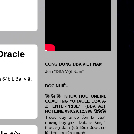
Oracle
CỘNG ĐỒNG DBA VIỆT NAM
Join "DBA Việt Nam"
 64bit.
Bài viết
ĐỌC NHIỀU
🚀🚀🚀 KHÓA HỌC ONLINE
COACHING "ORACLE DBA A-
Z ENTERPRISE" (DBA_AZ),
HOTLINE 090.29.12.888 🚀🚀🚀
Trước đây ai có tiền là 'vua',
nhưng bây giờ ' Data is King ',
thực sự data (dữ liệu) được coi
là "trái tim của doanh ...