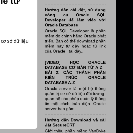
le từ
Hướng dẫn cài đặt, sử dụng
công cụ Oracle SQL
Developer để làm việc với
Oracle Database
Oracle SQL Developer là phần
mềm do chính hãng Oracle phát
cơ sở dữ liệu
triển. Bạn có thể download phần
mềm này từ đây hoặc từ link
của Oracle tại đây...
[VIDEO] HỌC ORACLE
DATABASE CƠ BẢN TỪ A-Z -
BÀI 2: CÁC THÀNH PHẦN
KIẾN TRÚC ORACLE
DATABASE A-Z
Oracle server là một hệ thống
quản trị cơ sở dữ liệu đối tượng-
quan hệ cho phép quản lý thông
tin một cách toàn diện. Oracle
server bao gồm ...
Hướng dẫn Download và cài
đặt SecureCRT
Giới thiệu phần mềm: VanDyke