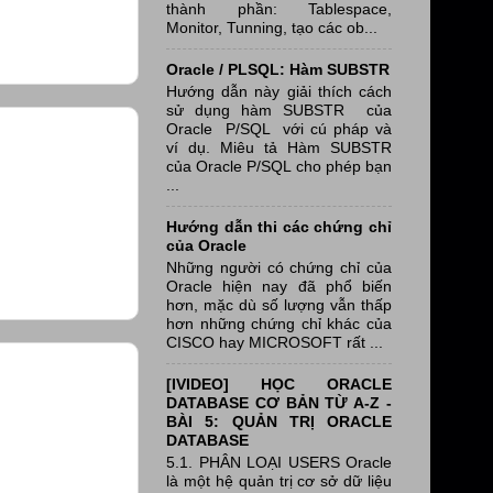
thành phần: Tablespace,
Monitor, Tunning, tạo các ob...
Oracle / PLSQL: Hàm SUBSTR
Hướng dẫn này giải thích cách
sử dụng hàm SUBSTR của
Oracle P/SQL với cú pháp và
ví dụ. Miêu tả Hàm SUBSTR
của Oracle P/SQL cho phép bạn
...
Hướng dẫn thi các chứng chỉ
của Oracle
Những người có chứng chỉ của
Oracle hiện nay đã phổ biến
hơn, mặc dù số lượng vẫn thấp
hơn những chứng chỉ khác của
CISCO hay MICROSOFT rất ...
[IVIDEO] HỌC ORACLE
DATABASE CƠ BẢN TỪ A-Z -
BÀI 5: QUẢN TRỊ ORACLE
DATABASE
5.1. PHÂN LOẠI USERS Oracle
là một hệ quản trị cơ sở dữ liệu