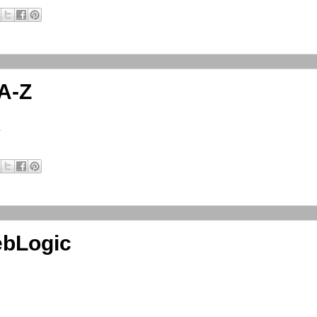
A-Z
Z
ebLogic