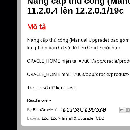
Nâng cấp thủ công (Manu
11.2.0.4 lên 12.2.0.1/19c
Mô tả
Nâng cấp thủ công (Manual Upgrade) bao gồm chạ
lên phiên bản Cơ sở dữ liệu Oracle mới hơn.
ORACLE_HOME hiện tại = /u01/app/oracle/produ
ORACLE_HOME mới = /u03/app/oracle/product/
Tên cơ sở dữ liệu: Test
Read more »
By
BinhOracle
lúc
10/21/2021 10:35:00 CH
Labels:
12c
,
12c > Install & Upgrade
,
CDB