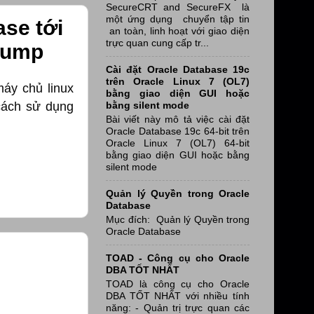
SecureCRT and SecureFX là
một ứng dụng chuyển tập tin
se tới
an toàn, linh hoạt với giao diện
trực quan cung cấp tr...
pump
Cài đặt Oracle Database 19c
trên Oracle Linux 7 (OL7)
máy chủ linux
bằng giao diện GUI hoặc
bằng silent mode
 cách sử dụng
Bài viết này mô tả việc cài đặt
Oracle Database 19c 64-bit trên
Oracle Linux 7 (OL7) 64-bit
bằng giao diện GUI hoặc bằng
silent mode
Quản lý Quyền trong Oracle
Database
Mục đích: Quản lý Quyền trong
Oracle Database
TOAD - Công cụ cho Oracle
DBA TỐT NHẤT
TOAD là công cụ cho Oracle
DBA TỐT NHẤT với nhiều tính
năng: - Quản trị trực quan các