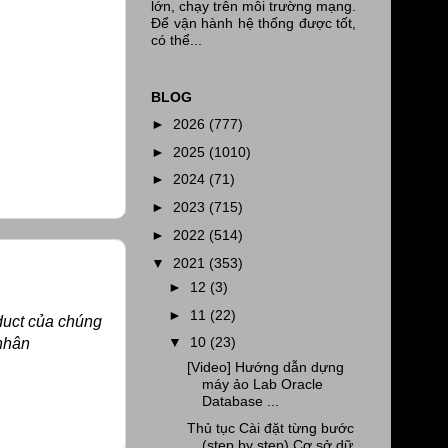
lớn, chạy trên môi trường mạng.
Để vận hành hệ thống được tốt,
có thể...
BLOG
►
2026
(777)
►
2025
(1010)
►
2024
(71)
►
2023
(715)
►
2022
(514)
▼
2021
(353)
►
12
(3)
►
11
(22)
duct của chúng
▼
10
(23)
 nhân
[Video] Hướng dẫn dựng
máy ảo Lab Oracle
Database ...
Thủ tục Cài đặt từng bước
(step by step) Cơ sở dữ