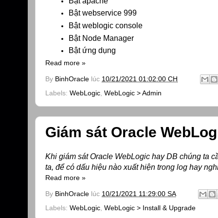
Bật apache
Bật webservice 999
Bật weblogic console
Bật Node Manager
Bật ứng dụng 
Read more »
By
BinhOracle
lúc
10/21/2021 01:02:00 CH
Labels:
WebLogic
,
WebLogic > Admin
Giám sát Oracle WebLog
Khi giám sát Oracle WebLogic hay DB chúng ta cầ
ta, để có dấu hiệu nào xuất hiện trong log hay n
Read more »
By
BinhOracle
lúc
10/21/2021 11:29:00 SA
Labels:
WebLogic
,
WebLogic > Install & Upgrade