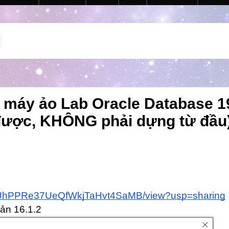
máy ảo Lab Oracle Database 19
được, KHÔNG phải dựng từ đầu
xbLQUhPPRe37UeQfWkjTaHvt4SaMB/view?usp=sharing
ản 16.1.2