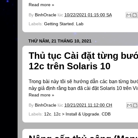
Read more »
By
BinhOracle
lúc
10/22/2021 01:15:00 SA
Labels:
Getting Started
,
Lab
THỨ NĂM, 21 THÁNG 10, 2021
Thủ tục Cài đặt từng bướ
12c trên Solaris 10
Trong bài này tôi sẽ hướng dẫn các bạn từng bướ
này giả định rằng bạn đã cài đặt Solaris 10 trên 
Read more »
By
BinhOracle
lúc
10/21/2021 11:12:00 CH
Labels:
12c
,
12c > Install & Upgrade
,
CDB