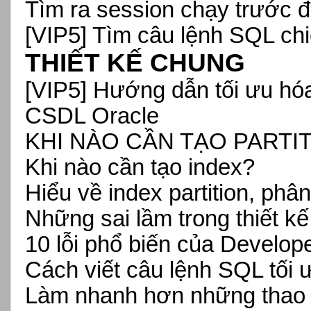
Tìm ra session chạy trước 
[VIP5] Tìm câu lệnh SQL chi
THIẾT KẾ CHUNG
[VIP5]
Hướng dẫn tối ưu hóa
CSDL Oracle
KHI NÀO CẦN TẠO PARTI
Khi nào cần tạo index?
Hiểu về index partition, phân
Những sai lầm trong thiết kế
10 lỗi phổ biến của Develope
Cách viết câu lệnh SQL tối 
Làm nhanh hơn những thao 