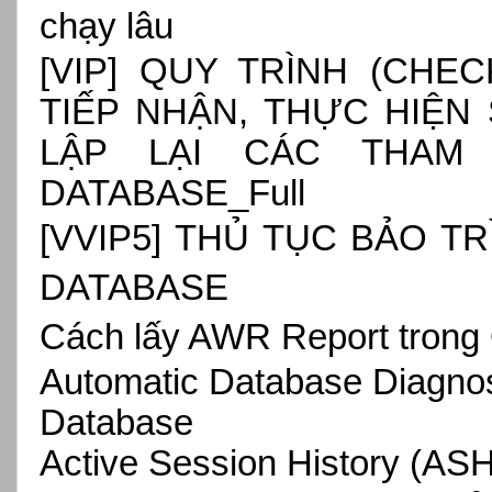
chạy lâu
[VIP]
QUY TRÌNH (CHEC
TIẾP NHẬN, THỰC HIỆN 
LẬP LẠI CÁC THAM
DATABASE_Full
[VVIP5] THỦ TỤC BẢO T
DATABASE
Cách lấy AWR Report trong
Automatic Database Diagnos
Database
Active Session History (AS