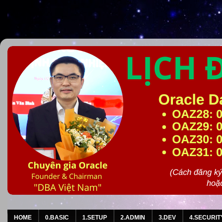
HOME
0.BASIC
1.SETUP
2.ADMIN
3.DEV
4.SECURIT