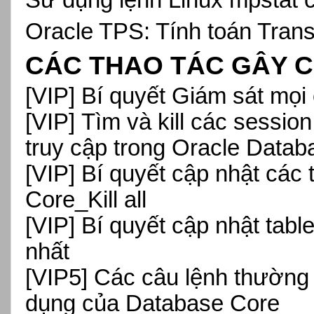
Oracle TPS: Tính toán Tran
CÁC THAO TÁC GÂY C
[VIP
] Bí quyết Giám sát mọi
[VIP]
Tìm và kill các sessio
truy cập trong Oracle Datab
[VIP]
Bí quyết cập nhật các
Core_Kill all
[VIP]
Bí quyết cập nhật tabl
nhất
[VIP5] Các câu lệnh thường
dụng của Database Core