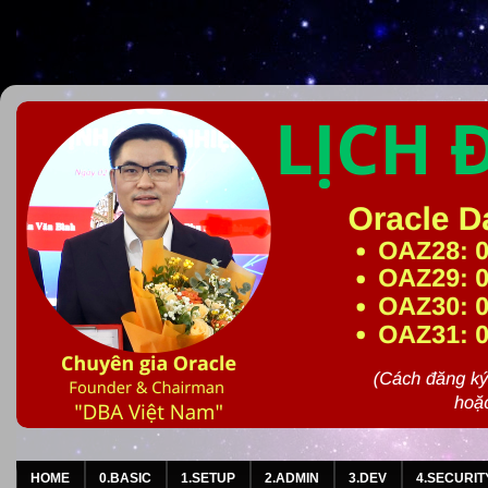
HOME
0.BASIC
1.SETUP
2.ADMIN
3.DEV
4.SECURIT