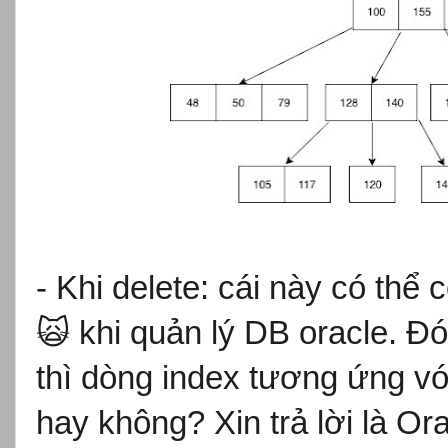
- Khi delete: cái này có th
ể c
🙀
khi qu
ản l
ý DB oracle. Đó
thì dòng index tương
ứng vớ
hay không? Xin tr
ả lời l
à Ora