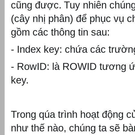
cũng đư
ợc. Tuy nhi
ên chún
(c
ây nh
ị ph
ân) đ
ể phục vụ c
g
ồm c
ác thông tin sau:
- Index key: ch
ứa c
ác trư
ờng
- RowID: là ROWID tương
ứ
key.
Trong qúa trình ho
ạt
đ
ộng c
nh
ư th
ế n
ào, chúng ta s
ẽ b
à