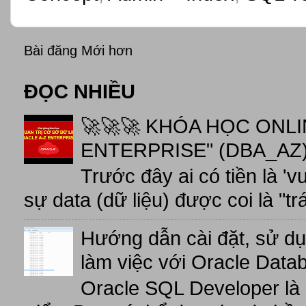
Bài đăng Mới hơn
ĐỌC NHIỀU
🚀🚀🚀 KHÓA HỌC ONL
ENTERPRISE" (DBA_AZ),
Trước đây ai có tiền là 'v
sự data (dữ liệu) được coi là "tr
Hướng dẫn cài đặt, sử d
làm việc với Oracle Data
Oracle SQL Developer là