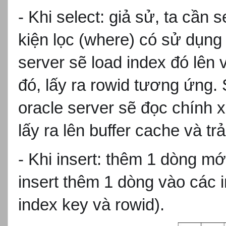
- Khi select: gi
ả sử, ta cần s
kiện lọc (where) c
ó s
ử dụng
server s
ẽ load index
đó lên 
đó, l
ấy ra rowid t
ương
ứng.
oracle server s
ẽ
đ
ọc ch
ính 
lấy ra l
ên buffer cache và tr
ả
- Khi insert: thêm 1 dòng m
ớ
insert th
êm 1 dòng vào các 
index key v
à rowid).