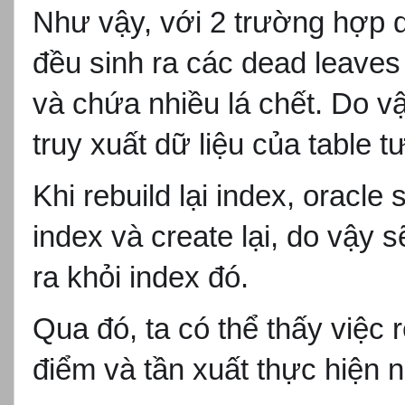
Như v
ậy, với 2 tr
ư
ờng hợp d
đ
ều sinh ra c
ác dead leaves
và ch
ứa nhiều l
á ch
ết. Do 
truy xuất dữ liệu của table t
Khi rebuild l
ại index, oracle 
index v
à create l
ại, do vậy s
ra khỏi index
đó.
Qua đó, ta có th
ể thấy việc r
đi
ểm v
à t
ần xuất thực hiện n