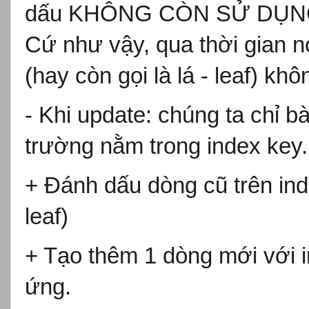
d
ấu KH
ÔNG CÒN S
Ử DỤN
C
ứ nh
ư v
ậy, qua thời gian n
(hay còn g
ọi l
à lá - leaf) kh
- Khi update: chúng ta ch
ỉ b
à
trư
ờng nằm trong index key
+ Đánh d
ấu d
òng cũ trên in
leaf)
+ T
ạo th
êm 1 dòng m
ới với 
ứng.