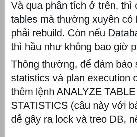
Và qua phân tích
ở tr
ên, thì
tables mà thư
ờng xuy
ên có
phải rebuild. C
òn n
ếu Databa
thì h
ầu nh
ư không bao gi
ờ p
Thông thư
ờng,
đ
ể
đ
ảm bảo s
statistics và plan execution 
th
êm l
ệnh ANALYZE TABL
STATISTICS (c
âu này v
ới b
dễ g
ây ra lock và treo DB, n