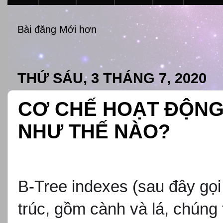
Bài đăng Mới hơn
THỨ SÁU, 3 THÁNG 7, 2020
CƠ CHẾ HOẠT ĐỘNG
NHƯ THẾ NÀO?
B-Tree indexes (sau đây g
ọi
tr
úc, g
ồm c
ành và lá, chúng 