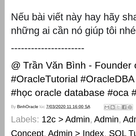
N
ếu b
ài vi
ết n
ày hay hãy sha
những ai cần n
ó giúp tôi nhé
----------------------
@ Trần Văn Bình - Founder 
#OracleTutorial #OracleDBA
#học oracle database #oca
By
BinhOracle
lúc
7/03/2020 11:16:00 SA
Labels:
12c > Admin
,
Admin
,
Adm
Concept
,
Admin > Index
,
SQL T