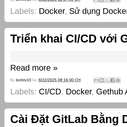
Labels:
Docker
,
Sử dụng Docker
Triển khai CI/CD với 
Read more »
By
binhtv10
lúc
8/22/2025 08:16:00 CH
Labels:
CI/CD
,
Docker
,
Gethub 
Cài Đặt GitLab Bằng 