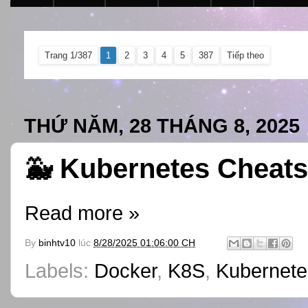
Trang 1/387
1
2
3
4
5
387
Tiếp theo
THỨ NĂM, 28 THÁNG 8, 2025
🐳 Kubernetes Cheats
Read more »
By
binhtv10
lúc
8/28/2025 01:06:00 CH
Labels:
Docker
,
K8S
,
Kubernete