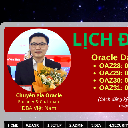
HOME
0.BASIC
1.SETUP
2.ADMIN
3.DEV
4.SECURIT