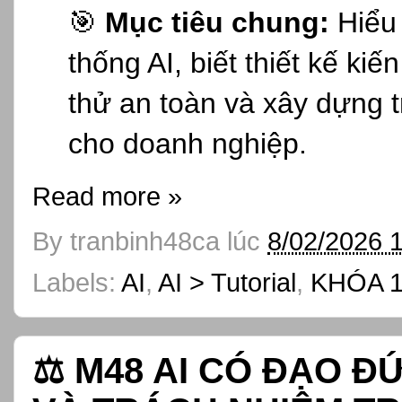
🎯
Mục tiêu chung:
Hiểu 
thống AI, biết thiết kế ki
thử an toàn và xây dựng t
cho doanh nghiệp.
Read more »
By
tranbinh48ca
lúc
8/02/2026 
Labels:
AI
,
AI > Tutorial
,
KHÓA 1
⚖️ M48 AI CÓ ĐẠO 