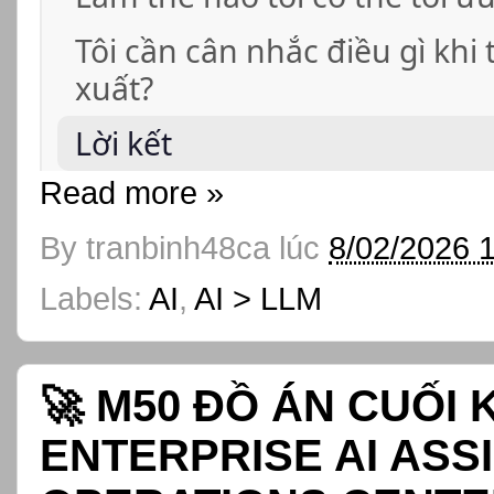
Tôi cần cân nhắc điều gì khi
xuất?
Lời kết
Read more »
By
tranbinh48ca
lúc
8/02/2026 
Labels:
AI
,
AI > LLM
🚀 M50 ĐỒ ÁN CUỐI
ENTERPRISE AI ASSI