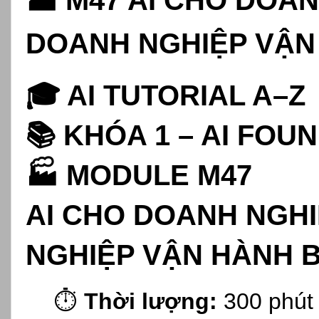
DOANH NGHIỆP VẬN
🎓 AI TUTORIAL A–Z
📚 KHÓA 1 – AI FOU
🏭 MODULE M47
AI CHO DOANH NGH
NGHIỆP VẬN HÀNH B
⏱️
Thời lượng:
300 phút