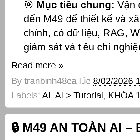
🎯
Mục tiêu chung:
Vận d
đến M49 để thiết kế và x
chỉnh, có dữ liệu, RAG, W
giám sát và tiêu chí nghiệ
Read more »
By
tranbinh48ca
lúc
8/02/2026 
Labels:
AI
,
AI > Tutorial
,
KHÓA 1
🔒 M49 AN TOÀN AI –