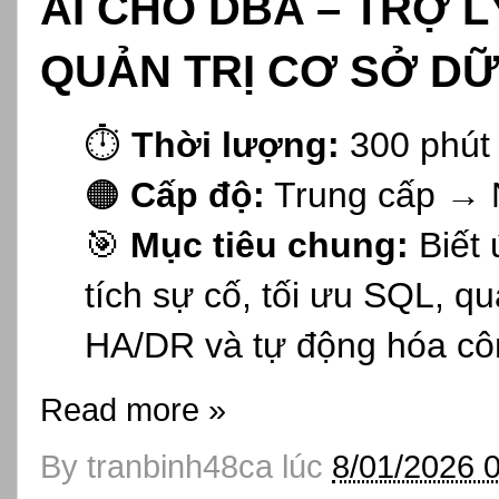
AI CHO DBA – TRỢ 
QUẢN TRỊ CƠ SỞ DỮ
⏱️
Thời lượng:
300 phút
🟠
Cấp độ:
Trung cấp → 
🎯
Mục tiêu chung:
Biết 
tích sự cố, tối ưu SQL, q
HA/DR và tự động hóa cô
Read more »
By
tranbinh48ca
lúc
8/01/2026 