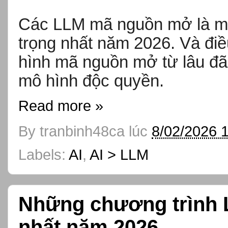
Các LLM mã nguồn mở là mộ
trọng nhất năm 2026. Và điề
hình mã nguồn mở từ lâu đã
mô hình độc quyền.
Read more »
By
tranbinh48ca
lúc
8/02/2026 
Labels:
AI
,
AI > LLM
Những chương trình 
nhất năm 2026