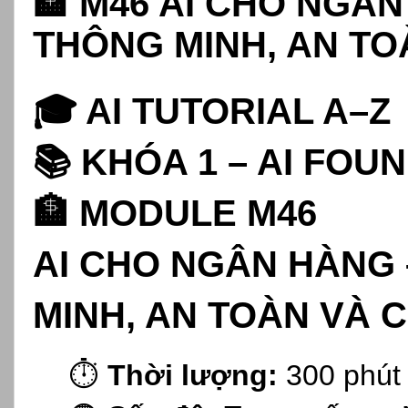
🏦 M46 AI CHO NGÂ
THÔNG MINH, AN TO
🎓 AI TUTORIAL A–Z
📚 KHÓA 1 – AI FOU
🏦 MODULE M46
AI CHO NGÂN HÀNG
MINH, AN TOÀN VÀ 
⏱️
Thời lượng:
300 phút