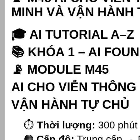
MINH VÀ VẬN HÀNH
🎓 AI TUTORIAL A–Z
📚 KHÓA 1 – AI FOU
📡 MODULE M45
AI CHO VIỄN THÔNG
VẬN HÀNH TỰ CHỦ
⏱️
Thời lượng:
300 phút
🟠
Cấp độ:
Trung cấp → 