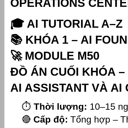
OPERATIONS CENT
🎓 AI TUTORIAL A–Z
📚 KHÓA 1 – AI FOU
🚀 MODULE M50
ĐỒ ÁN CUỐI KHÓA –
AI ASSISTANT VÀ A
⏱️
Thời lượng:
10–15 ng
🔴
Cấp độ:
Tổng hợp – T