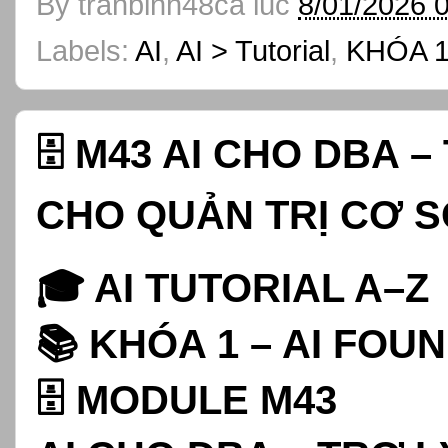
By
tranbinh48ca
lúc
8/01/2026 
Labels:
AI
,
AI > Tutorial
,
KHÓA 1
🗄️ M43 AI CHO DBA 
CHO QUẢN TRỊ CƠ S
🎓 AI TUTORIAL A–Z
📚 KHÓA 1 – AI FOU
🗄️ MODULE M43