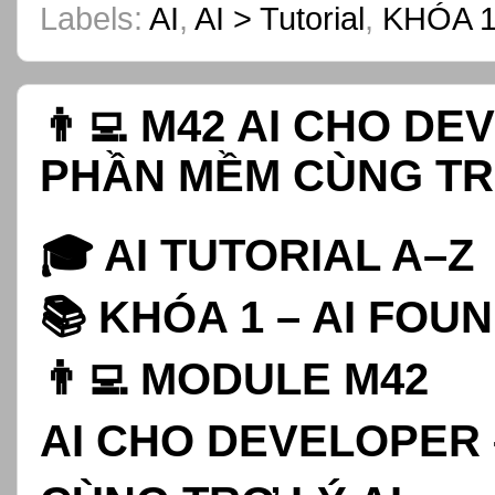
Labels:
AI
,
AI > Tutorial
,
KHÓA 1
👨‍💻 M42 AI CHO D
PHẦN MỀM CÙNG TRỢ
🎓 AI TUTORIAL A–Z
📚 KHÓA 1 – AI FOU
👨‍💻 MODULE M42
AI CHO DEVELOPER 