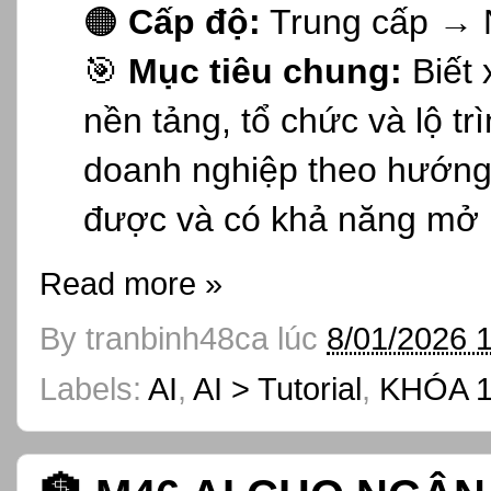
🟠
Cấp độ:
Trung cấp → 
🎯
Mục tiêu chung:
Biết 
nền tảng, tổ chức và lộ tr
doanh nghiệp theo hướng c
được và có khả năng mở 
Read more »
By
tranbinh48ca
lúc
8/01/2026 
Labels:
AI
,
AI > Tutorial
,
KHÓA 1