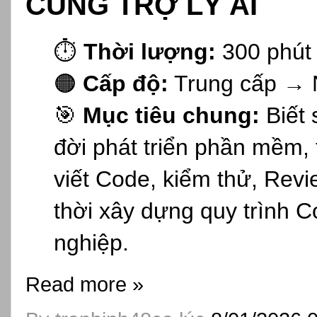
CÙNG TRỢ LÝ AI
⏱️
Thời lượng:
300 phút
🟠
Cấp độ:
Trung cấp → 
🎯
Mục tiêu chung:
Biết 
đời phát triển phần mềm, t
viết Code, kiểm thử, Rev
thời xây dựng quy trình 
nghiệp.
Read more »