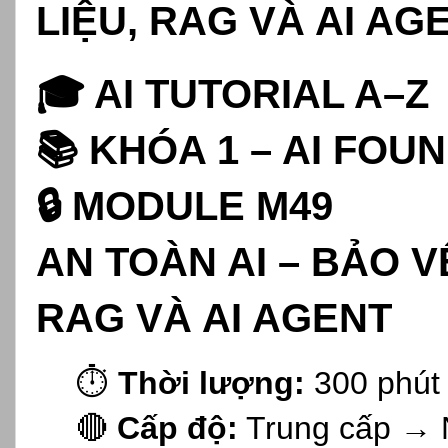
LIỆU, RAG VÀ AI AG
🎓 AI TUTORIAL A–Z
📚 KHÓA 1 – AI FOU
🔒 MODULE M49
AN TOÀN AI – BẢO V
RAG VÀ AI AGENT
⏱️
Thời lượng:
300 phút
🔴
Cấp độ:
Trung cấp → 