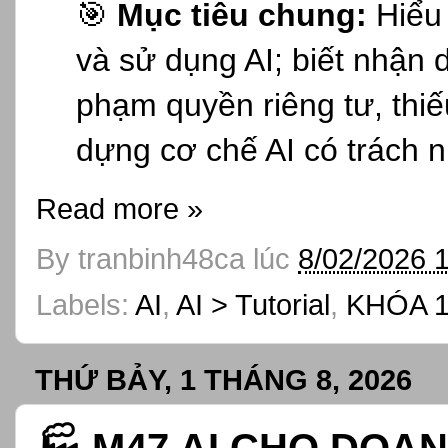
🎯
Mục tiêu chung:
Hiểu 
và sử dụng AI; biết nhận 
phạm quyền riêng tư, thi
dựng cơ chế AI có trách 
Read more »
By
tranbinh48ca
lúc
8/02/2026 
Labels:
AI
,
AI > Tutorial
,
KHÓA 1
THỨ BẢY, 1 THÁNG 8, 2026
🏭 M47 AI CHO DOA