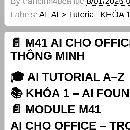
By
tranbinh48ca
lúc
8/01/2026 
Labels:
AI
,
AI > Tutorial
,
KHÓA 1
📄 M41 AI CHO OFFI
THÔNG MINH
🎓 AI TUTORIAL A–Z
📚 KHÓA 1 – AI FOU
📄 MODULE M41
AI CHO OFFICE – T