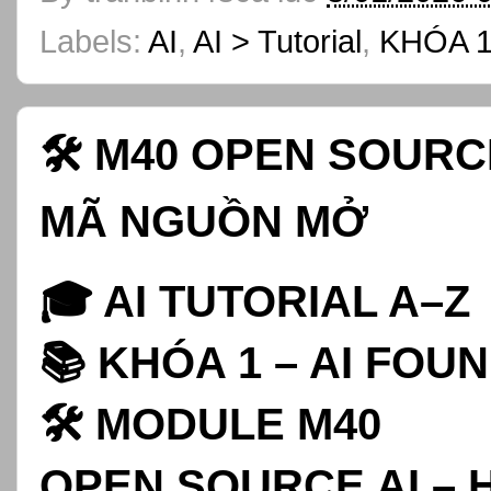
Labels:
AI
,
AI > Tutorial
,
KHÓA 1
🛠️ M40 OPEN SOURCE
MÃ NGUỒN MỞ
🎓 AI TUTORIAL A–Z
📚 KHÓA 1 – AI FOU
🛠️ MODULE M40
OPEN SOURCE AI – H