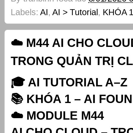
Labels:
AI
,
AI > Tutorial
,
KHÓA 1
☁️ M44 AI CHO CLO
TRONG QUẢN TRỊ C
🎓 AI TUTORIAL A–Z
📚 KHÓA 1 – AI FOU
☁️ MODULE M44
AI CHO CLOUD – TR