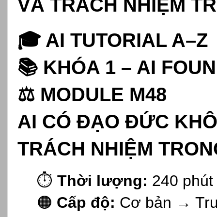
VÀ TRÁCH NHIỆM TR
🎓 AI TUTORIAL A–Z
📚 KHÓA 1 – AI FOU
⚖️ MODULE M48
AI CÓ ĐẠO ĐỨC KHÔ
TRÁCH NHIỆM TRONG
⏱️
Thời lượng:
240 phút
🟠
Cấp độ:
Cơ bản → Tru