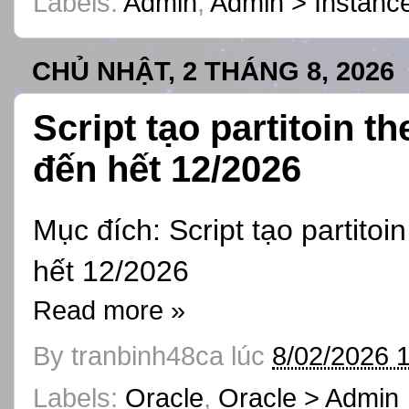
Labels:
Admin
,
Admin > Instanc
CHỦ NHẬT, 2 THÁNG 8, 2026
Script tạo partitoin t
đến hết 12/2026
Mục đích: Script tạo partito
hết 12/2026
Read more »
By
tranbinh48ca
lúc
8/02/2026 
Labels:
Oracle
,
Oracle > Admin