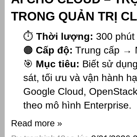
TRONG QUẢN TRỊ C
⏱️
Thời lượng:
300 phút
🟠
Cấp độ:
Trung cấp → 
🎯
Mục tiêu:
Biết sử dụng 
sát, tối ưu và vận hành h
Google Cloud, OpenStack
theo mô hình Enterprise.
Read more »