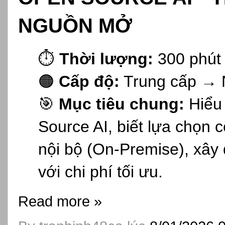
NGUỒN MỞ
⏱️
Thời lượng:
300 phút
🟠
Cấp độ:
Trung cấp → 
🎯
Mục tiêu chung:
Hiểu 
Source AI, biết lựa chọn 
nội bộ (On-Premise), xây 
với chi phí tối ưu.
Read more »