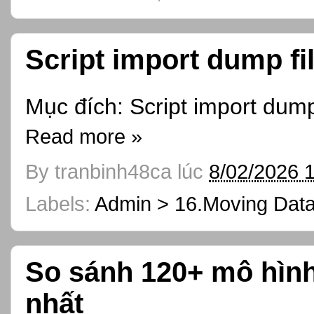
Script import dump fil
Mục đích: Script import dump
Read more »
By
tranbinh48ca
lúc
8/02/2026 
Labels:
Admin > 16.Moving Dat
So sánh 120+ mô hìn
nhất