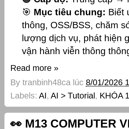
🎯
Mục tiêu chung:
Biết 
thông, OSS/BSS, chăm sóc
lượng dịch vụ, phát hiện 
vận hành viễn thông thôn
Read more »
By
tranbinh48ca
lúc
8/01/2026 
Labels:
AI
,
AI > Tutorial
,
KHÓA 1
👀 M13 COMPUTER VI