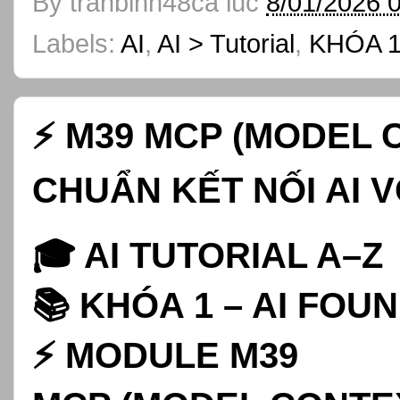
By
tranbinh48ca
lúc
8/01/2026 
Labels:
AI
,
AI > Tutorial
,
KHÓA 1
⚡ M39 MCP (MODEL 
CHUẨN KẾT NỐI AI V
🎓 AI TUTORIAL A–Z
📚 KHÓA 1 – AI FOU
⚡ MODULE M39