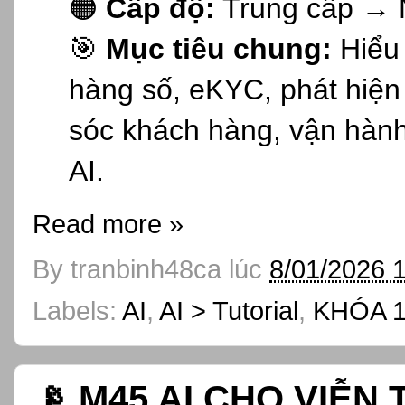
🟠
Cấp độ:
Trung cấp → 
🎯
Mục tiêu chung:
Hiểu 
hàng số, eKYC, phát hiện 
sóc khách hàng, vận hành 
AI.
Read more »
By
tranbinh48ca
lúc
8/01/2026 
Labels:
AI
,
AI > Tutorial
,
KHÓA 1
📡 M45 AI CHO VIỄ