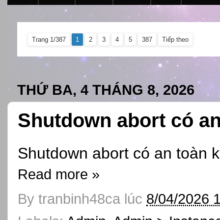
Trang 1/387
1
2
3
4
5
387
Tiếp theo
THỨ BA, 4 THÁNG 8, 2026
Shutdown abort có a
Shutdown abort có an toàn 
Read more »
By
tranbinh48ca
lúc
8/04/2026 