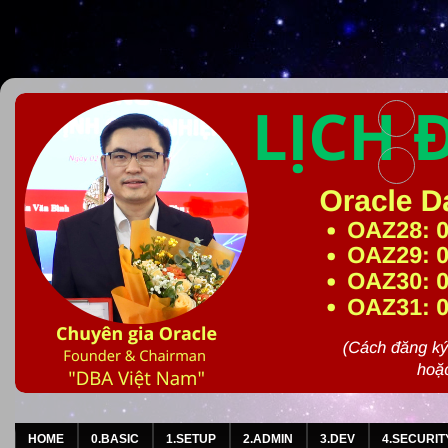
HOME
0.BASIC
1.SETUP
2.ADMIN
3.DEV
4.SECURIT