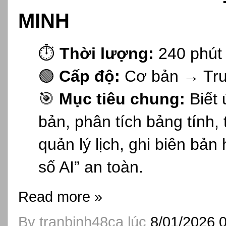
MINH
⏱️
Thời lượng:
240 phút
🟢
Cấp độ:
Cơ bản → Tru
🎯
Mục tiêu chung:
Biết 
bản, phân tích bảng tính, t
quản lý lịch, ghi biên bả
số AI” an toàn.
Read more »
By
tranbinh48ca
lúc
8/01/2026 