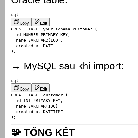
Oracle table:
sql
Copy
Edit
CREATE
TABLE
 your_schema.customer (

  id NUMBER 
PRIMARY
 KEY,

  name VARCHAR2(
100
),

  created_at 
DATE
→ MySQL sau khi import:
sql
Copy
Edit
CREATE
TABLE
 customer (

  id 
INT
PRIMARY
 KEY,

  name 
VARCHAR
(
100
),

  created_at DATETIME

🧩
TỔNG KẾT