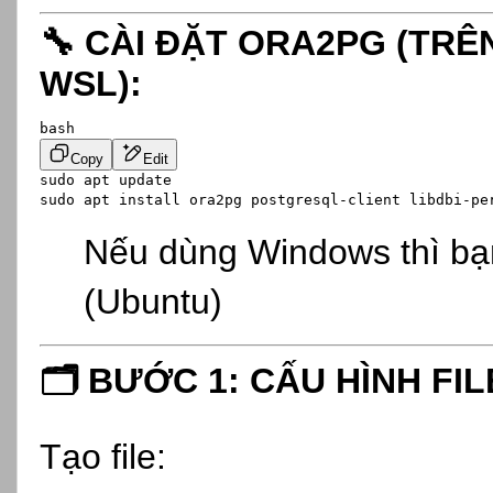
🔧
CÀI ĐẶT ORA2PG (TRÊ
WSL):
bash
Copy
Edit
sudo apt update

Nếu dùng Windows thì b
(Ubuntu)
🗂️
BƯỚC 1: CẤU HÌNH FI
Tạo file: