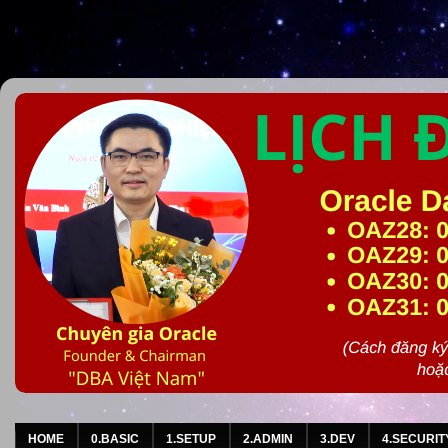
HOME
0.BASIC
1.SETUP
2.ADMIN
3.DEV
4.SECURIT