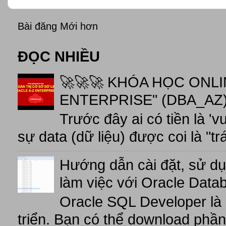
Bài đăng Mới hơn
ĐỌC NHIỀU
🚀🚀🚀 KHÓA HỌC ONL
ENTERPRISE" (DBA_AZ),
Trước đây ai có tiền là 'v
sự data (dữ liệu) được coi là "tr
Hướng dẫn cài đặt, sử d
làm việc với Oracle Data
Oracle SQL Developer là
triển. Bạn có thể download phầ