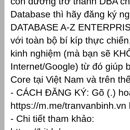
con đường trở thành DBA ch
Database thì hãy đăng ký
DATABASE A-Z ENTERPRISE, 
với toàn bộ bí kíp thực chiến
kinh nghiệm (mà bạn sẽ KH
Internet/Google) từ đó giúp 
Core tại Việt Nam và trên th
- CÁCH ĐĂNG KÝ: Gõ (.) hoặc
https://m.me/tranvanbinh.vn
- Chi tiết tham khảo: