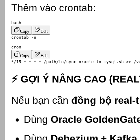
Thêm vào crontab:
bash
Copy
Edit
cron
Copy
Edit
⚡
GỢI Ý NÂNG CAO (REAL
Nếu bạn cần
đồng bộ real-
Dùng
Oracle GoldenGat
Dùng
Debezium + Kafka