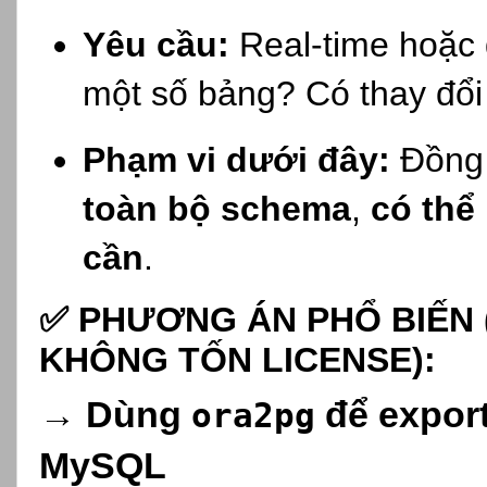
Yêu cầu:
Real-time hoặc 
một số bảng? Có thay đổ
Phạm vi dưới đây:
Đồng 
toàn bộ schema
,
có thể
cần
.
✅
PHƯƠNG ÁN PHỔ BIẾN (
KHÔNG TỐN LICENSE):
→
Dùng
để export
ora2pg
MySQL