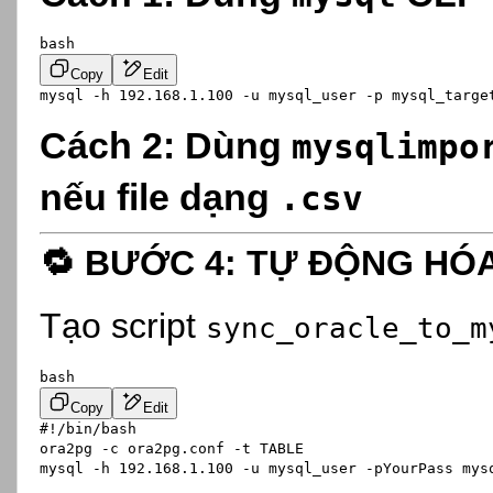
bash
Copy
Edit
Cách 2: Dùng
mysqlimpo
nếu file dạng
.csv
🔁
BƯỚC 4: TỰ ĐỘNG HÓ
Tạo script
sync_oracle_to_m
bash
Copy
Edit
#!/bin/bash
ora2pg -c ora2pg.conf -t TABLE
