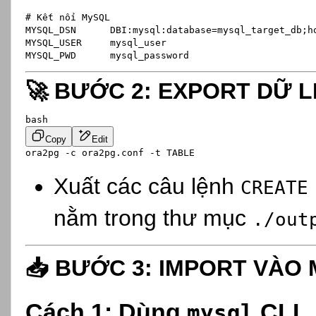
# Kết nối MySQL
MYSQL_DSN      DBI:mysql:
database
=mysql_target_db
;h
MYSQL_USER     mysql_user

🚀
BƯỚC 2: EXPORT DỮ L
bash
Copy
Edit
Xuất các câu lệnh
CREATE
nằm trong thư mục
./out
📥
BƯỚC 3: IMPORT VÀO
Cách 1: Dùng
CLI
mysql