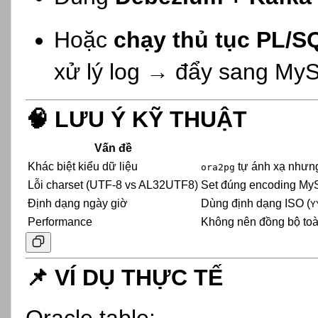
Hoặc
chạy thủ tục PL/S
xử lý log → đẩy sang My
🧠
LƯU Ý KỸ THUẬT
Vấn đề
Khác biệt kiểu dữ liệu
tự ánh xạ nhưng 
ora2pg
Lỗi charset (UTF-8 vs AL32UTF8)
Set đúng encoding My
Định dạng ngày giờ
Dùng định dạng ISO (
Y
Performance
Không nên đồng bộ toàn
📌
VÍ DỤ THỰC TẾ