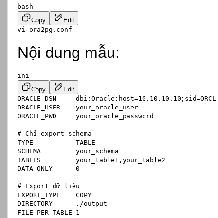
bash
Copy
Edit
Nội dung mẫu:
ini
Copy
Edit
ORACLE_DSN     dbi:Oracle:
host
=
10.10
.
10.10
;sid=ORCL
ORACLE_USER    your_oracle_user

ORACLE_PWD     your_oracle_password

# Chỉ export schema
TYPE           TABLE

SCHEMA         your_schema

TABLES         your_table1,your_table2

DATA_ONLY      0

# Export dữ liệu
EXPORT_TYPE    COPY

DIRECTORY      ./output

FILE_PER_TABLE 1
