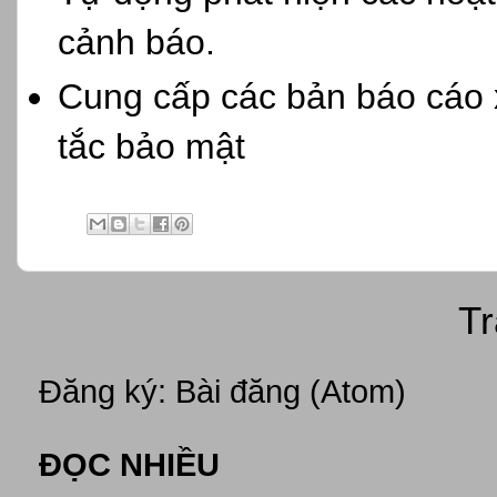
cảnh báo.
Cung cấp các bản báo cáo 
tắc bảo mật
Tr
Đăng ký:
Bài đăng (Atom)
ĐỌC NHIỀU