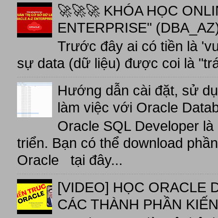
🚀🚀🚀 KHÓA HỌC ONL
ENTERPRISE" (DBA_AZ),
Trước đây ai có tiền là 'v
sự data (dữ liệu) được coi là "tr
Hướng dẫn cài đặt, sử d
làm việc với Oracle Data
Oracle SQL Developer là
triển. Bạn có thể download phầ
Oracle tại đây...
[VIDEO] HỌC ORACLE D
CÁC THÀNH PHẦN KIẾN