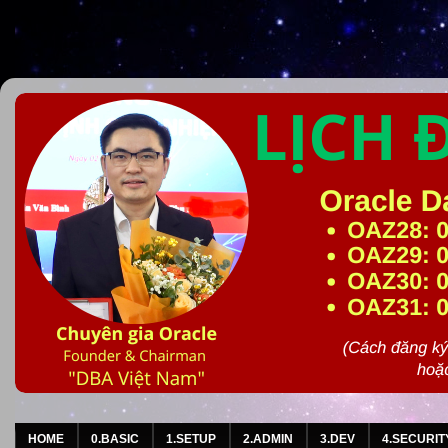
HOME
0.BASIC
1.SETUP
2.ADMIN
3.DEV
4.SECURIT