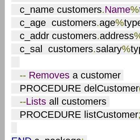
   c_name customers
.
Name
%
   c_age  customers
.
age
%
typ
   c_addr customers
.
address
   c_sal  customers
.
salary
%
ty
--
Removes
 a customer 
   PROCEDURE delCustomer
--
Lists
 all customers 
   PROCEDURE listCustomer