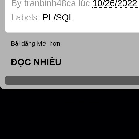
By
tranbinh48ca
lúc
10/26/2022
Labels:
PL/SQL
Bài đăng Mới hơn
ĐỌC NHIỀU
Trần Văn Bình - Oracle Database Master