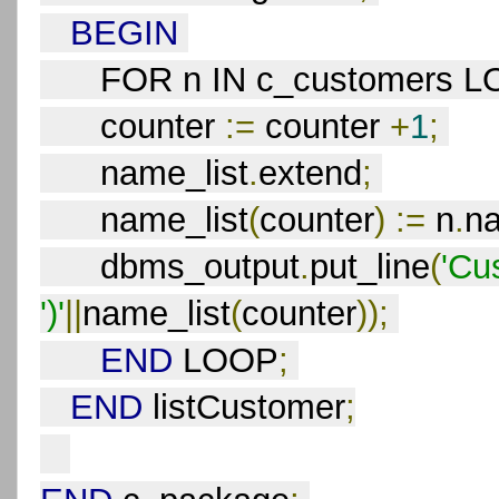
BEGIN
      FOR n IN c_customers 
      counter 
:=
 counter 
+
1
;
      name_list
.
extend
;
      name_list
(
counter
)
:=
 n
.
n
      dbms_output
.
put_line
(
'Cu
')'
||
name_list
(
counter
));
END
 LOOP
;
END
 listCustomer
;