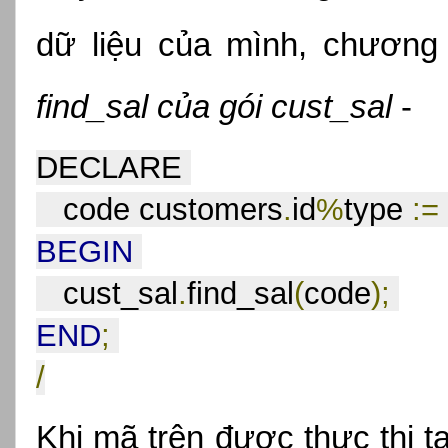
find_sal của gói cust_sal
 -
DECLARE 
   code customers
.
id
%
type 
:=
BEGIN
   cust_sal
.
find_sal
(
code
);
END
;
/
Khi mã trên được thực thi t