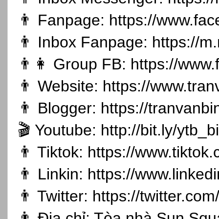
👨 Fanpage:
https://www.fa
👨 Inbox Fanpage:
https://m
👨👩 Group FB:
https://www
👨 Website:
https://www.tran
👨 Blogger:
https://tranvanb
🎬 Youtube:
http://bit.ly/ytb
👨 Tiktok:
https://www.tikto
👨 Linkin:
https://www.linked
👨 Twitter:
https://twitter.co
👨 Địa chỉ: Tòa nhà Sun Sq