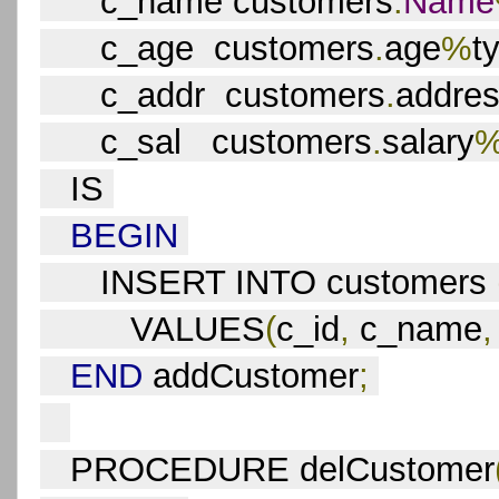
      c_name customers
.
Name
      c_age  customers
.
age
%
t
      c_addr  customers
.
addre
      c_sal   customers
.
salary
   IS 
BEGIN
      INSERT INTO customers 
         VALUES
(
c_id
,
 c_name
,
END
 addCustomer
;
   PROCEDURE delCustomer