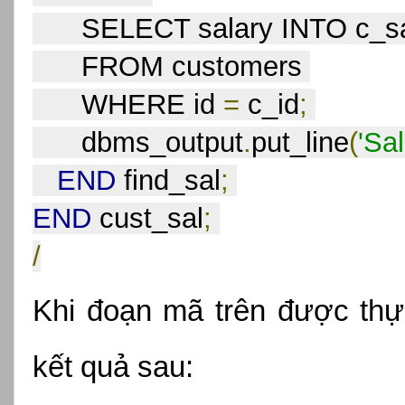
      SELECT salary INTO c_sa
      FROM customers 
      WHERE id 
=
 c_id
;
      dbms_output
.
put_line
(
'Sal
END
 find_sal
;
END
 cust_sal
;
/
Khi đoạn mã trên được thực
kết quả sau: