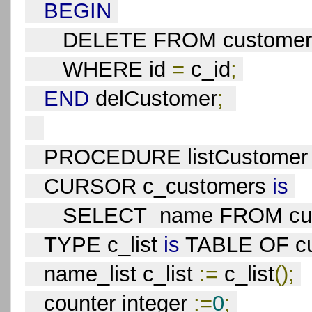
BEGIN
      DELETE FROM customer
      WHERE id 
=
 c_id
;
END
 delCustomer
;
   PROCEDURE listCustomer 
   CURSOR c_customers 
is
      SELECT  name FROM c
   TYPE c_list 
is
 TABLE OF c
   name_list c_list 
:=
 c_list
();
   counter integer 
:=
0
;