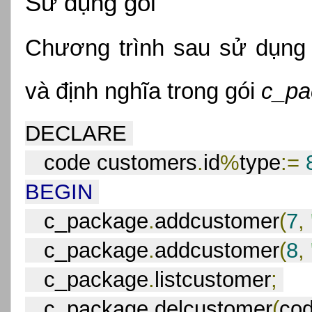
Sử dụng gói
Chương trình sau sử dụng
và định nghĩa trong gói 
c_pa
DECLARE 
   code customers
.
id
%
type
:=
BEGIN
   c_package
.
addcustomer
(
7
,
   c_package
.
addcustomer
(
8
,
   c_package
.
listcustomer
;
   c_package
.
delcustomer
(
co