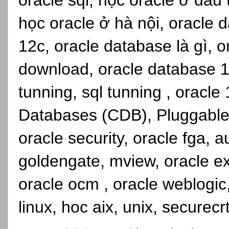
oracle sql, học oracle ở đâu
học oracle ở hà nội, oracle d
12c, oracle database là gì, 
download, oracle database 19
tunning, sql tunning , oracle
Databases (CDB), Pluggable
oracle security, oracle fga, a
goldengate, mview, oracle ex
oracle ocm , oracle weblogic
linux, hoc aix, unix, securecr