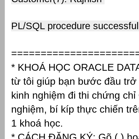
PL/SQL procedure successful
=====================
* KHOÁ HỌC ORACLE DATAB
từ tôi giúp bạn bước đầu tr
kinh nghiệm đi thi chứng chỉ
nghiệm, bí kíp thực chiến tr
1 khoá học.
* CÁCH ĐĂNG KÝ: Gõ (.) hoặc