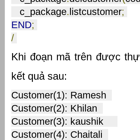
   c_package
.
listcustomer
;
END
;
/
Khi đoạn mã trên được thực
kết quả sau:
Customer(1): Ramesh  
Customer(2): Khilan  
Customer(3): kaushik     
Customer(4): Chaitali  