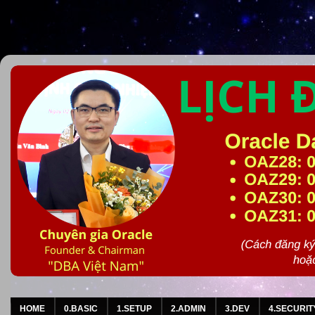
HOME
0.BASIC
1.SETUP
2.ADMIN
3.DEV
4.SECURIT