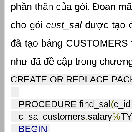
phần thân của gói. Đoạn mã s
cho gói 
cust_sal
 được tạo ở
đã tạo bảng CUSTOMERS tro
như đã đề cập trong chương
CREATE OR REPLACE PACKA
   PROCEDURE find_sal
(
c_id
   c_sal customers
.
salary
%
T
BEGIN