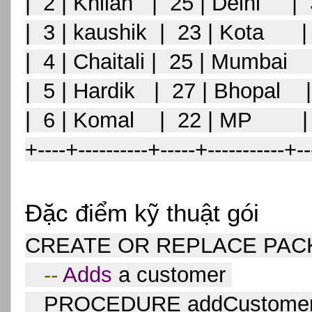
|  2 | Khilan   |  25 | Delhi     |
|  3 | kaushik  |  23 | Kota      
|  4 | Chaitali |  25 | Mumbai   
|  5 | Hardik   |  27 | Bhopal    
|  6 | Komal    |  22 | MP        
+----+----------+-----+-----------+--
Đặc điểm kỹ thuật gói
CREATE OR REPLACE PACK
--
Adds
 a customer 
   PROCEDURE addCustome