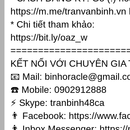
https://m.me/tranvanbinh.vn
* Chi tiết tham khảo:
https://bit.ly/oaz_w
=====================
KẾT NỐI VỚI CHUYÊN GIA 
📧 Mail: binhoracle@gmail.
☎️ Mobile: 0902912888
⚡️ Skype: tranbinh48ca
👨 Facebook:
https://www.f
👨 Inbox Messenger:
https: