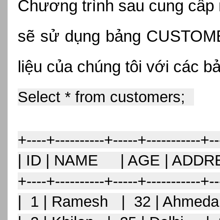
Chương trình sau cung cấp m
sẽ sử dụng bảng CUSTOMER
liệu của chúng tôi với các b
Select * from customers;  
+----+----------+-----+-----------+--
| ID | NAME     | AGE | ADDR
+----+----------+-----+-----------+--
|  1 | Ramesh   |  32 | Ahmeda