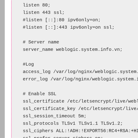
   listen 80;

   listen 443 ssl;

   #listen [::]:80 ipv6only=on;

   #listen [::]:443 ipv6only=on ssl;

   # Server name

   server_name weblogic.system.info.vn;

   #Log

   access_log /var/log/nginx/weblogic.system.
   error_log /var/log/nginx/weblogic.system.i
   # Enable SSL

   ssl_certificate /etc/letsencrypt/live/webl
   ssl_certificate_key /etc/letsencrypt/live/
   ssl_session_timeout 5m;

   ssl_protocols TLSv1 TLSv1.1 TLSv1.2;

   ssl_ciphers ALL:!ADH:!EXPORT56:RC4+RSA:+HI