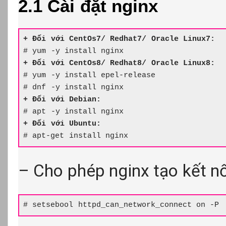
2.1 Cài đặt nginx
+ Đối với CentOs7/ Redhat7/ Oracle Linux7:
+ Đối với CentOs8/ Redhat8/ Oracle Linux8:
# yum -y install epel-release

# apt-get install nginx
– Cho phép nginx tạo kết n
# setsebool httpd_can_network_connect on -P