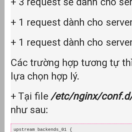
+ 3 request sẽ dành cho ser
+ 1 request dành cho serve
+ 1 request dành cho serve
Các trường hợp tương tự th
lựa chọn hợp lý.
+ Tại file
/etc/nginx/conf.
như sau:
upstream backends_01 {
