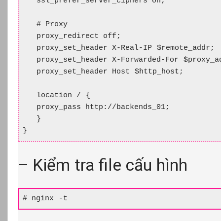
   ssl_prefer_server_ciphers on;

   # Proxy

   proxy_redirect off;

   proxy_set_header X-Real-IP $remote_addr;

   proxy_set_header X-Forwarded-For $proxy_ad
   proxy_set_header Host $http_host;

   location / {

   proxy_pass http://backends_01;

   }

}
– Kiểm tra file cấu hình
# nginx -t