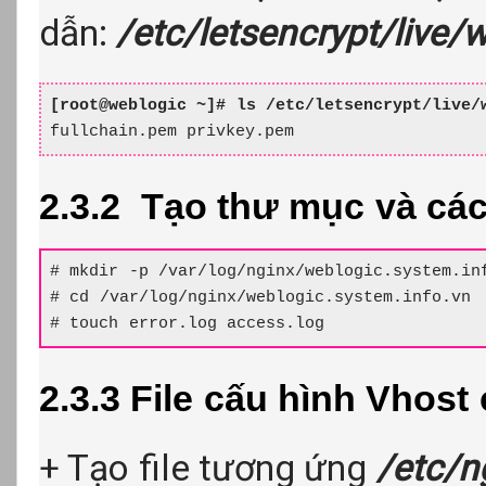
dẫn:
/etc/letsencrypt/live/
[root@weblogic ~]# ls /etc/letsencrypt/live/
fullchain.pem privkey.pem
2.3.2 Tạo thư mục và các 
# mkdir -p /var/log/nginx/weblogic.system.inf
# cd /var/log/nginx/weblogic.system.info.vn

# touch error.log access.log
2.3.3 File cấu hình Vhost
+ Tạo file tương ứng
/etc/n