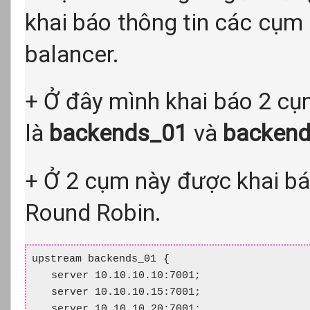
khai báo thông tin các cụm 
balancer.
+ Ở đây mình khai báo 2 cụ
là
backends_01
và
backen
+ Ở 2 cụm này được khai bá
Round Robin.
upstream backends_01 {

   server 10.10.10.10:7001;

   server 10.10.10.15:7001;

   server 10.10.10.20:7001;
