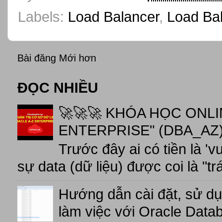
Labels:
Load Balancer
,
Load Ba
Bài đăng Mới hơn
ĐỌC NHIỀU
🚀🚀🚀 KHÓA HỌC ONL
ENTERPRISE" (DBA_AZ),
Trước đây ai có tiền là 'v
sự data (dữ liệu) được coi là "tr
Hướng dẫn cài đặt, sử d
làm việc với Oracle Data