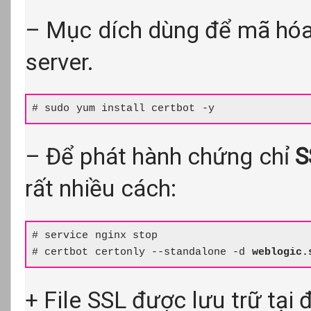
– Mục dích dùng để mã hóa 
server.
# sudo yum install certbot -y
– Để phát hành chứng chỉ
S
rất nhiều cách:
# service nginx stop

# certbot certonly --standalone -d 
weblogic.
+ File SSL được lưu trữ tại