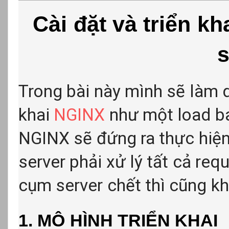
Cài đặt và triển k
s
Trong bài này mình sẽ làm d
khai
NGINX
như một load bal
NGINX sẽ đứng ra thực hiện 
server phải xử lý tất cả req
cụm server chết thì cũng k
1. MÔ HÌNH TRIỂN KHAI