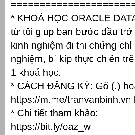
=====================
* KHOÁ HỌC ORACLE DATAB
từ tôi giúp bạn bước đầu tr
kinh nghiệm đi thi chứng chỉ
nghiệm, bí kíp thực chiến tr
1 khoá học.
* CÁCH ĐĂNG KÝ: Gõ (.) hoặc
https://m.me/tranvanbinh.vn
* Chi tiết tham khảo:
https://bit.ly/oaz_w