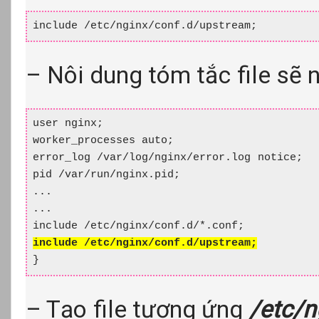
include /etc/nginx/conf.d/upstream;
– Nôi dung tóm tắc file sẽ 
user nginx;

worker_processes auto;

error_log /var/log/nginx/error.log notice;

pid /var/run/nginx.pid;

...

...

include /etc/nginx/conf.d/upstream;
}
– Tạo file tương ứng
/etc/