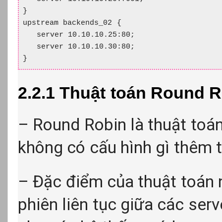
}

upstream backends_02 {

   server 10.10.10.25:80;

   server 10.10.10.30:80;

}
2.2.1 Thuật toán Round 
– Round Robin là thuật toá
không có cấu hình gì thêm 
– Đặc điểm của thuật toán 
phiên liên tục giữa các serve