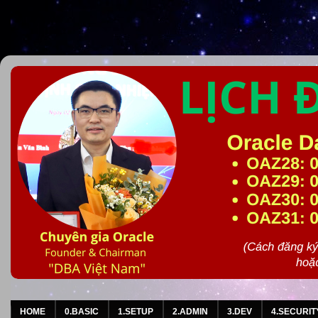
HOME
0.BASIC
1.SETUP
2.ADMIN
3.DEV
4.SECURIT