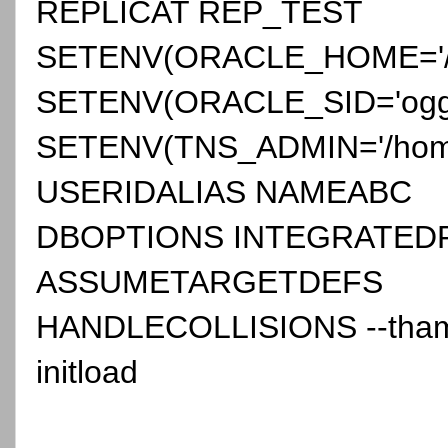
REPLICAT REP_TEST
SETENV(ORACLE_HOME='/u01
SETENV(ORACLE_SID='ogg
SETENV(TNS_ADMIN='/home
USERIDALIAS NAMEABC
DBOPTIONS INTEGRATEDPA
ASSUMETARGETDEFS
HANDLECOLLISIONS --tham số
initload