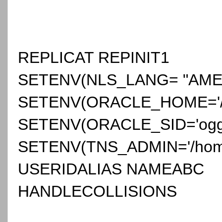
REPLICAT REPINIT1
SETENV(NLS_LANG= "AME
SETENV(ORACLE_HOME='/u01
SETENV(ORACLE_SID='ogg
SETENV(TNS_ADMIN='/home
USERIDALIAS NAMEABC
HANDLECOLLISIONS