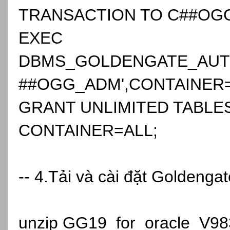
TRANSACTION TO C##OG
EXEC
DBMS_GOLDENGATE_AUTH
##OGG_ADM',CONTAINER=>
GRANT UNLIMITED TABL
CONTAINER=ALL;
-- 4.Tải và cài đặt Goldenga
unzip GG19_for_oracle_V983