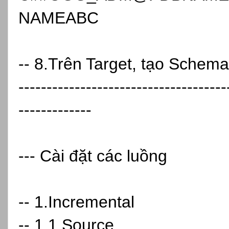
NAMEABC
-- 8.Trên Target, tạo Schem
-------------------------------------
-------------
--- Cài đặt các luồng
-- 1.Incremental
-- 1.1.Source