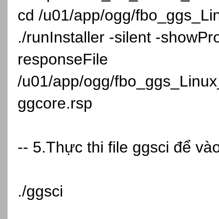
cd /u01/app/ogg/fbo_ggs_L
./runInstaller -silent -showP
responseFile
/u01/app/ogg/fbo_ggs_Linu
ggcore.rsp
-- 5.Thực thi file ggsci để 
./ggsci