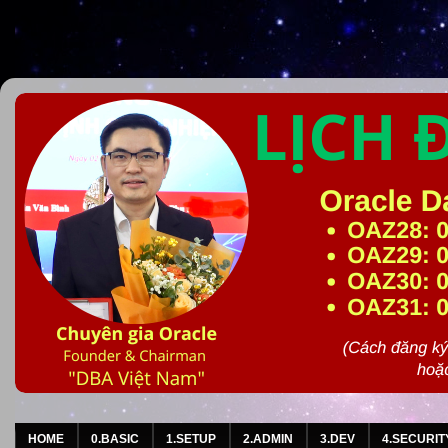
HOME
0.BASIC
1.SETUP
2.ADMIN
3.DEV
4.SECURIT