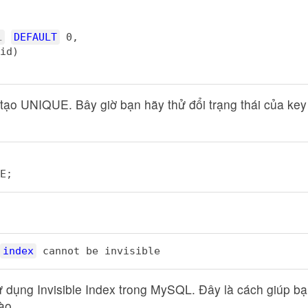
L
DEFAULT
0,
id)
 tạo UNIQUE. Bây giờ bạn hãy thử đổi trạng thái của k
E;
index
cannot be invisible
dụng Invisible Index trong MySQL. Đây là cách giúp bạ
ào.