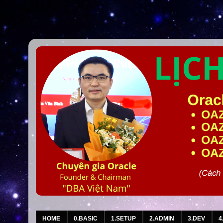
HOME
0.BASIC
1.SETUP
2.ADMIN
3.DEV
4