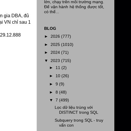
lớn, chạy trên môi trường mạng.
Để vận hành hệ thống được tốt,
có thể...
n gia DBA, đủ
ại VN chỉ sau 1
BLOG
.29.12.888
►
2026
(777)
►
2025
(1010)
►
2024
(71)
▼
2023
(715)
►
11
(2)
►
10
(26)
►
9
(9)
►
8
(48)
▼
7
(499)
Lọc dữ liệu trùng với
DISTINCT trong SQL
Subquery trong SQL - truy
vấn con