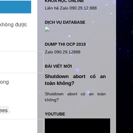
KHÓA HỌC ONLINE
Liên hệ Zalo 090.29.12.888
DỊCH VỤ DATABASE
ẽ không được
DUMP THI OCP 2019
Zalo 090.29.12888
BÀI VIẾT MỚI
Shutdown abort có an
rong
toàn không?
Shutdown abort có an toàn
không?
ees
.
YOUTUBE