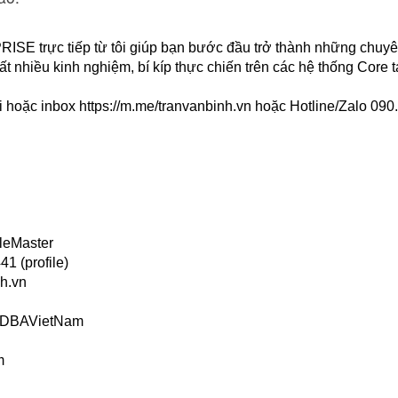
rực tiếp từ tôi giúp bạn bước đầu trở thành những chuyê
ất nhiều kinh nghiệm, bí kíp thực chiến trên các hệ thống Core t
i hoặc inbox
https://m.me/tranvanbinh.vn
hoặc Hotline/Zalo 090
leMaster
1 (profile)
h.vn
s/DBAVietNam
m