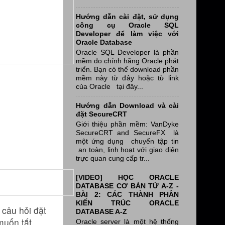
Hướng dẫn cài đặt, sử dụng
công cụ Oracle SQL
Developer để làm việc với
Oracle Database
Oracle SQL Developer là phần
mềm do chính hãng Oracle phát
triển. Bạn có thể download phần
mềm này từ đây hoặc từ link
của Oracle tại đây...
Hướng dẫn Download và cài
đặt SecureCRT
Giới thiệu phần mềm: VanDyke
SecureCRT and SecureFX là
một ứng dụng chuyển tập tin
an toàn, linh hoạt với giao diện
trực quan cung cấp tr...
[VIDEO] HỌC ORACLE
DATABASE CƠ BẢN TỪ A-Z -
BÀI 2: CÁC THÀNH PHẦN
KIẾN TRÚC ORACLE
 câu hỏi đặt
DATABASE A-Z
muốn tắt
Oracle server là một hệ thống