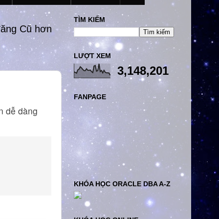
TÌM KIẾM
đăng Cũ hơn
LƯỢT XEM
3,148,201
FANPAGE
ạn dễ dàng
KHÓA HỌC ORACLE DBA A-Z