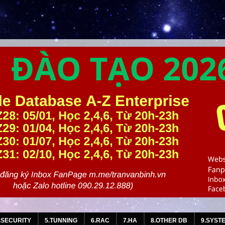
.SECURITY
5.TUNNING
6.RAC
7.HA
8.OTHER DB
9.SYST