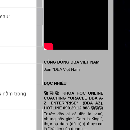
 sau:
CỘNG ĐỒNG DBA VIỆT NAM
Join "DBA Việt Nam"
ĐỌC NHIỀU
cs nằm trong
🚀🚀🚀 KHÓA HỌC ONLINE
COACHING "ORACLE DBA A-
Z ENTERPRISE" (DBA_AZ),
HOTLINE 090.29.12.888 🚀🚀🚀
Trước đây ai có tiền là 'vua',
nhưng bây giờ ' Data is King ',
thực sự data (dữ liệu) được coi
là "trái tim của doanh ...