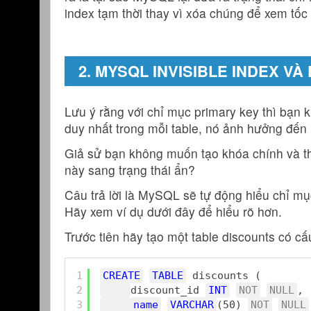
index tạm thời thay vì xóa chúng để xem tốc 
2. MYSQL INVISIBLE INDEX VÀ
Lưu ý rằng với chỉ mục primary key thì bạn kh
duy nhất trong mỗi table, nó ảnh hưởng đến 
Giả sử bạn không muốn tạo khóa chính và th
này sang trạng thái ẩn?
Câu trả lời là MySQL sẽ tự động hiểu chỉ m
Hãy xem ví dụ dưới đây để hiểu rõ hơn.
Trước tiên hãy tạo một table discounts có cấ
1
CREATE
TABLE
discounts (
2
discount_id 
INT
NOT
NULL
,
3
name
VARCHAR
(50) 
NOT
NULL