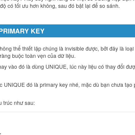
độ có tối ưu hơn không, sau đó bật lại để so sánh.
 PRIMARY KEY
ông thể thiết lập chúng là invisible được, bởi đây là loại
ràng buộc toàn vẹn của dữ liệu.
ay vào đó là dùng UNIQUE, lúc này liệu có thay đổi đư
ục UNIQUE đó là primary key nhé, mặc dù bạn chưa tạo 
u trúc như sau:
,