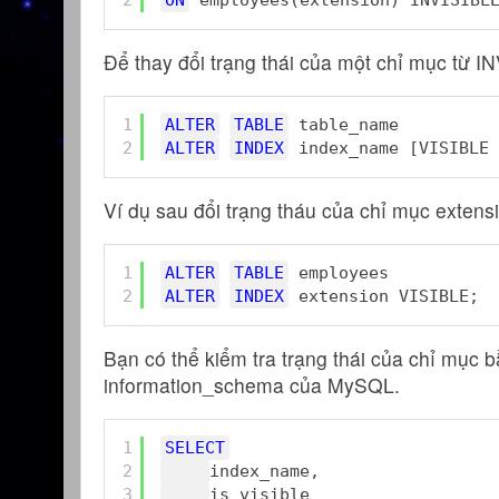
Để thay đổi trạng thái của một chỉ mục từ I
1
ALTER
TABLE
table_name
2
ALTER
INDEX
index_name [VISIBLE 
Ví dụ sau đổi trạng tháu của chỉ mục exten
1
ALTER
TABLE
employees
2
ALTER
INDEX
extension VISIBLE;
Bạn có thể kiểm tra trạng thái của chỉ mục b
information_schema của MySQL.
1
SELECT
2
index_name, 
3
is_visible