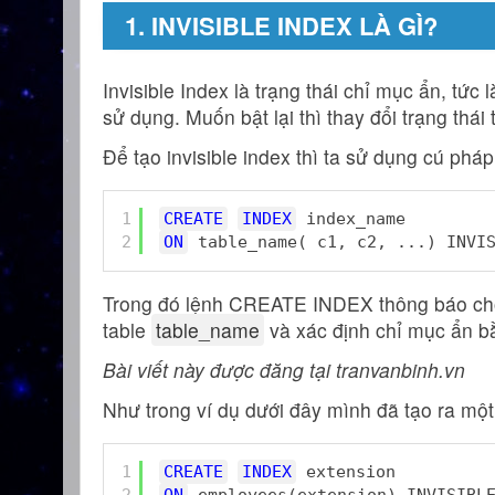
1. INVISIBLE INDEX LÀ GÌ?
Invisible Index là trạng thái chỉ mục ẩn, tức
sử dụng. Muốn bật lại thì thay đổi trạng thá
Để tạo invisible index thì ta sử dụng cú pháp
1
CREATE
INDEX
index_name
2
ON
table_name( c1, c2, ...) INVI
Trong đó lệnh CREATE INDEX thông báo cho
table
table_name
và xác định chỉ mục ẩn b
Bài viết này được đăng tại tranvanbinh.vn
Như trong ví dụ dưới đây mình đã tạo ra mộ
1
CREATE
INDEX
extension 
2
ON
employees(extension) INVISIBL