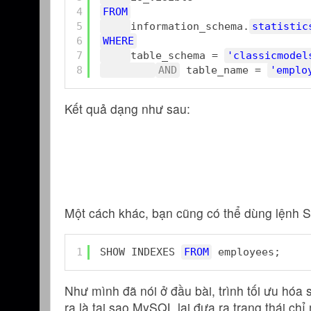
4
FROM
5
information_schema.
statistic
6
WHERE
7
table_schema = 
'classicmodel
8
AND
table_name = 
'emplo
Kết quả dạng như sau:
Một cách khác, bạn cũng có thể dùng lện
1
SHOW INDEXES 
FROM
employees;
Như mình đã nói ở đầu bài, trình tối ưu hóa
ra là tại sao MySQL lại đưa ra trạng thái c