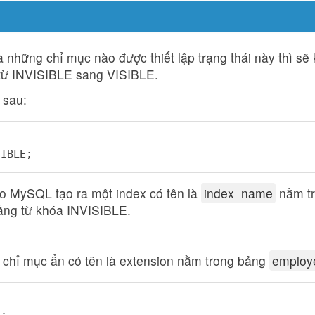
 là những chỉ mục nào được thiết lập trạng thái này thì s
i từ INVISIBLE sang VISIBLE.
 sau:
SIBLE;
 MySQL tạo ra một index có tên là
index_name
nằm t
ằng từ khóa INVISIBLE.
t chỉ mục ẩn có tên là extension nằm trong bảng
employ
E;