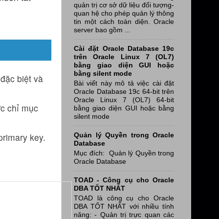
quản trị cơ sở dữ liệu đối tượng-
quan hệ cho phép quản lý thông
tin một cách toàn diện. Oracle
server bao gồm ...
Cài đặt Oracle Database 19c
trên Oracle Linux 7 (OL7)
bằng giao diện GUI hoặc
bằng silent mode
 đặc biệt và
Bài viết này mô tả việc cài đặt
Oracle Database 19c 64-bit trên
Oracle Linux 7 (OL7) 64-bit
ợc chỉ mục
bằng giao diện GUI hoặc bằng
silent mode
Quản lý Quyền trong Oracle
primary key.
Database
Mục đích: Quản lý Quyền trong
Oracle Database
TOAD - Công cụ cho Oracle
DBA TỐT NHẤT
TOAD là công cụ cho Oracle
DBA TỐT NHẤT với nhiều tính
năng: - Quản trị trực quan các