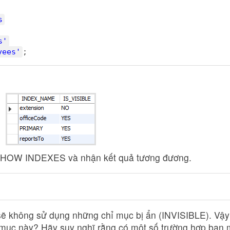
s
s'
yees'
;
h SHOW INDEXES và nhận kết quả tương đương.
 sẽ không sử dụng những chỉ mục bị ẩn (INVISIBLE). Vậy
hỉ mục này? Hãy suy nghĩ rằng có một số trường hợp bạn 