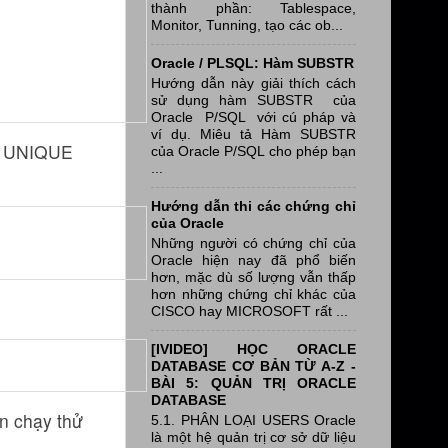
thành phần: Tablespace,
Monitor, Tunning, tạo các ob...
Oracle / PLSQL: Hàm SUBSTR
Hướng dẫn này giải thích cách
sử dụng hàm SUBSTR của
Oracle P/SQL với cú pháp và
ví dụ. Miêu tả Hàm SUBSTR
ey UNIQUE
của Oracle P/SQL cho phép bạn
...
Hướng dẫn thi các chứng chỉ
của Oracle
Những người có chứng chỉ của
Oracle hiện nay đã phổ biến
hơn, mặc dù số lượng vẫn thấp
hơn những chứng chỉ khác của
CISCO hay MICROSOFT rất ...
[IVIDEO] HỌC ORACLE
DATABASE CƠ BẢN TỪ A-Z -
BÀI 5: QUẢN TRỊ ORACLE
DATABASE
n chạy thử
5.1. PHÂN LOẠI USERS Oracle
là một hệ quản trị cơ sở dữ liệu