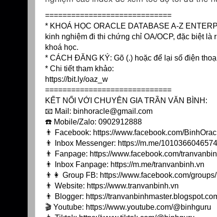
=============================
* KHOÁ HỌC ORACLE DATABASE A-Z ENTERPRISE t
kinh nghiệm đi thi chứng chỉ OA/OCP, đặc biệt là r
khoá học.
* CÁCH ĐĂNG KÝ: Gõ (.) hoặc để lại số điện thoạ
* Chi tiết tham khảo:
https://bit.ly/oaz_w
=============================
KẾT NỐI VỚI CHUYÊN GIA TRẦN VĂN BÌNH:
📧 Mail: binhoracle@gmail.com
☎️ Mobile/Zalo: 0902912888
👨 Facebook:
https://www.facebook.com/BinhOrac
👨 Inbox Messenger:
https://m.me/10103660465744
👨 Fanpage:
https://www.facebook.com/tranvanbin
👨 Inbox Fanpage:
https://m.me/tranvanbinh.vn
👨👩 Group FB:
https://www.facebook.com/group
👨 Website:
https://www.tranvanbinh.vn
👨 Blogger:
https://tranvanbinhmaster.blogspot.co
🎬 Youtube:
https://www.youtube.com/@binhguru