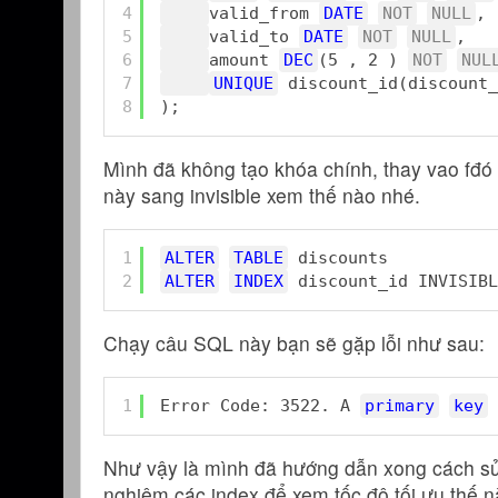
4
valid_from 
DATE
NOT
NULL
,
5
valid_to 
DATE
NOT
NULL
,
6
amount 
DEC
(5 , 2 ) 
NOT
NUL
7
UNIQUE
discount_id(discount_
8
);
Mình đã không tạo khóa chính, thay vao fđó
này sang invisible xem thế nào nhé.
1
ALTER
TABLE
discounts
2
ALTER
INDEX
discount_id INVISIBL
Chạy câu SQL này bạn sẽ gặp lỗi như sau:
1
Error Code: 3522. A 
primary
key
Như vậy là mình đã hướng dẫn xong cách sử 
nghiệm các index để xem tốc độ tối ưu thế n