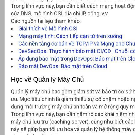
Trong lĩnh vực này, bạn cần biết cách mạng hoạt độn
của DNS, mô hình OSI, địa chỉ IP, cổng, v.v.
Các nguồn tài liệu tham khảo:
Giải thích về Mô hình OSI
Mạng máy tính: Cách tiếp cận từ trên xuống
Các nền tảng cơ bản về TCP/IP và Mạng cho Chu
DevSecOps: Thực hành bảo mật CI/CD | Chuỗi c
Áp dụng bảo mật trong DevOps: Bảo mật trên Cl
Bảo mật DevOps: Bảo mật trên Cloud
Học về Quản lý Máy Chủ
Quản lý máy chủ bao gồm giám sát và bảo trì cơ sở 
ưu. Mục tiêu chính là giảm thiểu sự cố chậm hoặc n
dựng môi trường máy chủ an toàn và mở rộng quy m
Trong lĩnh vực này, bạn cần nắm rõ các khái niệm nh
máy chủ lưu trữ (caching server), cũng như biết cá
này sẽ giúp bạn tối ưu hóa và quản lý hệ thống máy