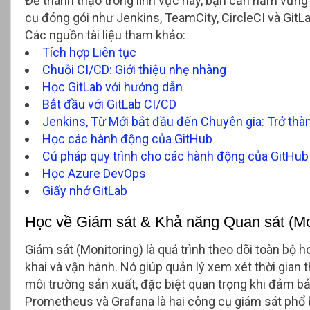
Để thành thạo trong lĩnh vực này, bạn cần nắm vững 
cụ đóng gói như Jenkins, TeamCity, CircleCI và GitLa
Các nguồn tài liệu tham khảo:
Tích hợp Liên tục
Chuỗi CI/CD: Giới thiệu nhẹ nhàng
Học GitLab với hướng dẫn
Bắt đầu với GitLab CI/CD
Jenkins, Từ Mới bắt đầu đến Chuyên gia: Trở th
Học các hành động của GitHub
Cú pháp quy trình cho các hành động của GitHub
Học Azure DevOps
Giấy nhớ GitLab
Học về Giám sát & Khả năng Quan sát (Mon
Giám sát (Monitoring) là quá trình theo dõi toàn bộ ho
khai và vận hành. Nó giúp quản lý xem xét thời gian 
môi trường sản xuất, đặc biệt quan trọng khi đảm b
Prometheus và Grafana là hai công cụ giám sát phổ bi