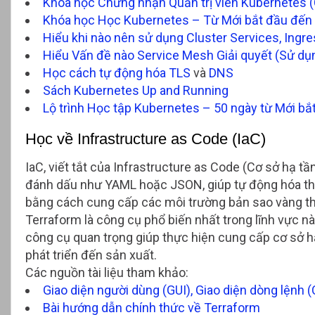
Khóa học Chứng nhận Quản trị viên Kubernetes (
Khóa học Học Kubernetes – Từ Mới bắt đầu đến
Hiểu khi nào nên sử dụng Cluster Services, Ing
Hiểu Vấn đề nào Service Mesh Giải quyết (Sử dụ
Học cách tự động hóa TLS
và
DNS
Sách Kubernetes Up and Running
Lộ trình Học tập Kubernetes – 50 ngày từ Mới bắ
Học về Infrastructure as Code (IaC)
IaC, viết tắt của Infrastructure as Code (Cơ sở hạ 
đánh dấu như YAML hoặc JSON, giúp tự động hóa thiết
bằng cách cung cấp các môi trường bản sao vàng t
Terraform là công cụ phổ biến nhất trong lĩnh vực n
công cụ quan trọng giúp thực hiện cung cấp cơ sở h
phát triển đến sản xuất.
Các nguồn tài liệu tham khảo:
Giao diện người dùng (GUI), Giao diện dòng lệnh 
Bài hướng dẫn chính thức về Terraform