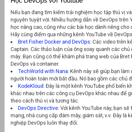
Học DevOps với Youtube
Nếu bạn đang tìm kiếm trải nghiệm học tập thú vị và
nguyên tuyệt vời. Nhiều hướng dẫn về DevOps trên 
học nâng cao, cũng như các bài học dành riêng cho 
Hãy cùng điểm qua những kênh YouTube về DevOps 
Bret Fisher Docker and DevOps
: Các video trên 
Captain. Các thảo luận của ông xoay quanh các chủ
mây. Bạn cũng có thể khám phá trang web của Bret F
DevOps và container.
TechWorld with Nana
: Kênh này sẽ giúp bạn làm 
người hoàn toàn mới bắt đầu. Nó bao gồm các chủ đ
KodeKloud
: Đây là một kênh YouTube phổ biến k
khác nhau trên các công cụ DevOps khác nhau để gi
theo cách thú vị và tương tác.
DevOps Directive
: Với kênh YouTube này, bạn sẽ 
mạng, nhà cung cấp đám mây, giám sát, v.v. Đây là
nghiệp DevOps luôn thay đổi.