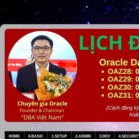
HOME
0.BASIC
1.SETUP
2.ADMIN
3.DEV
4.SECURIT