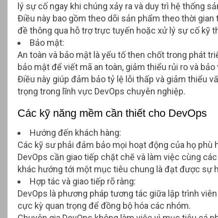
lý sự cố ngay khi chúng xảy ra và duy trì hệ thống sả
Điều này bao gồm theo dõi sản phẩm theo thời gian t
đề thông qua hỗ trợ trực tuyến hoặc xử lý sự cố kỹ t
Bảo mật:
An toàn và bảo mật là yếu tố then chốt trong phát tr
bảo mật để viết mã an toàn, giảm thiểu rủi ro và b
Điều này giúp đảm bảo tỷ lệ lỗi thấp và giảm thiểu v
trọng trong lĩnh vực DevOps chuyên nghiệp.
Các kỹ năng mềm cần thiết cho DevOps
Hướng đến khách hàng:
Các kỹ sư phải đảm bảo mọi hoạt động của họ phù hợ
DevOps cần giao tiếp chặt chẽ và làm việc cùng các 
khác hướng tới một mục tiêu chung là đạt được sự h
Hợp tác và giao tiếp rõ ràng:
DevOps là phương pháp tương tác giữa lập trình viên và
cực kỳ quan trọng để đồng bộ hóa các nhóm.
Chuyên gia DevOps không làm việc vì mục tiêu cá nh