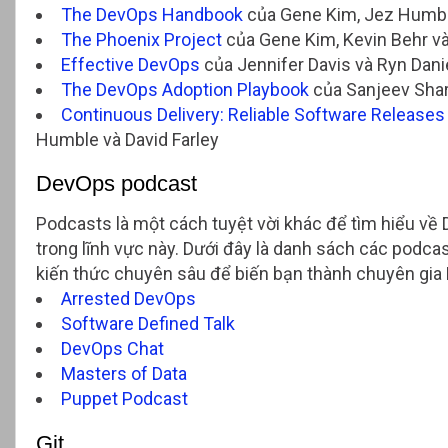
The DevOps Handbook
của Gene Kim, Jez Humble,
The Phoenix Project
của Gene Kim, Kevin Behr v
Effective DevOps
của Jennifer Davis và Ryn Dani
The DevOps Adoption Playbook
của Sanjeev Sha
Continuous Delivery: Reliable Software Releases
Humble và David Farley
DevOps podcast
Podcasts là một cách tuyệt vời khác để tìm hiểu về 
trong lĩnh vực này. Dưới đây là danh sách các podc
kiến thức chuyên sâu để biến bạn thành chuyên gia 
Arrested DevOps
Software Defined Talk
DevOps Chat
Masters of Data
Puppet Podcast
Git