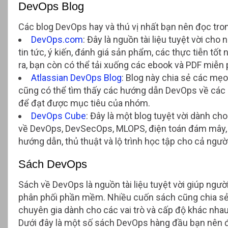
DevOps Blog
Các blog DevOps hay và thú vị nhất bạn nên đọc tr
DevOps.com
: Đây là nguồn tài liệu tuyệt vời ch
tin tức, ý kiến, đánh giá sản phẩm, các thực tiễn tố
ra, bạn còn có thể tải xuống các ebook và PDF miễn 
Atlassian DevOps Blog
: Blog này chia sẻ các mẹ
cũng có thể tìm thấy các hướng dẫn DevOps về các c
để đạt được mục tiêu của nhóm.
DevOps Cube
: Đây là một blog tuyệt vời dành ch
về DevOps, DevSecOps, MLOPS, điện toán đám mây, tự
hướng dẫn, thủ thuật và lộ trình học tập cho cả ngườ
Sách DevOps
Sách về DevOps là nguồn tài liệu tuyệt vời giúp ngư
phân phối phần mềm. Nhiều cuốn sách cũng chia sẻ c
chuyên gia dành cho các vai trò và cấp độ khác nhau
Dưới đây là một số sách DevOps hàng đầu bạn nên 