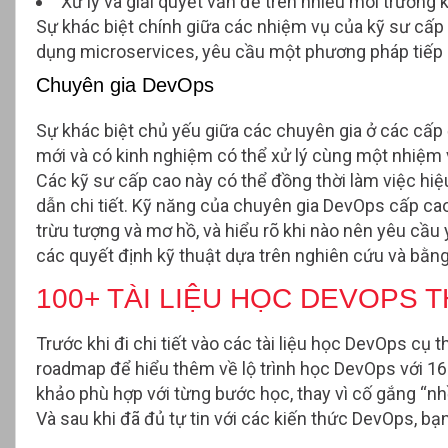
Xử lý và giải quyết vấn đề trên nhiều môi trường 
Sự khác biệt chính giữa các nhiệm vụ của kỹ sư cấp c
dụng microservices, yêu cầu một phương pháp tiếp c
Chuyên gia DevOps
Sự khác biệt chủ yếu giữa các chuyên gia ở các cấ
mới và có kinh nghiệm có thể xử lý cùng một nhiệm v
Các kỹ sư cấp cao này có thể đồng thời làm việc hi
dẫn chi tiết. Kỹ năng của chuyên gia DevOps cấp ca
trừu tượng và mơ hồ, và hiểu rõ khi nào nên yêu cầu
các quyết định kỹ thuật dựa trên nghiên cứu và bằn
100+ TÀI LIỆU HỌC DEVOPS 
Trước khi đi chi tiết vào các tài liệu học DevOps cụ 
roadmap
để hiểu thêm về lộ trình học DevOps với 16 b
khảo phù hợp với từng bước học, thay vì cố gắng “nhồ
Và sau khi đã đủ tự tin với các kiến thức DevOps, bạ