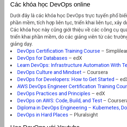
Các khóa học DevOps online
Dưới đây là các khóa học DevOps trực tuyến phổ biến
phần mềm, tích hợp liên tục, triển khai liên tục, xây d
Các khóa học này cũng giới thiệu về các công cụ quan
triển khai phần mềm, do các giảng viên từ các trường
giảng dạy.
DevOps Certification Training Course
– Simplilea
DevOps for Databases
– edX
Learn DevOps: Infrastructure Automation With T
DevOps Culture and Mindset
– Coursera
DevOps for Developers: How to Get Started
– ed
AWS DevOps Engineer Certification Training Cou
DevOps Practices and Principles
– edX
DevOps on AWS: Code, Build, and Test
– Courser
Diploma in DevOps Engineering – Kubernetes, D
DevOps in Hard Places
– Pluralsight