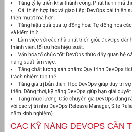
Tăng tỷ lệ triển khai thành công
: Phát hành mã th
Cải thiện hợp tác và giao tiếp:
DevOps cải thiện sự
triển mượt mà hơn.
Tăng hiệu quả qua tự động hóa
: Tự động hóa các 
và kiểm thử.
Làm việc với các nhà phát triển giỏi
: DevOps đánh
thành viên, tối ưu hóa hiệu suất.
Văn hóa tổ chức tốt
: DevOps thúc đẩy quan hệ cá 
năng suất làm việc.
Tăng chất lượng sản phẩm
: Quy trình DevOps tí
trách nhiệm tập thể.
Tăng giá trị bản thân
: Học DevOps giúp duy trì sự
triển. Đồng thời, k
ỹ năng DevOps giúp bạn giải quyết c
Tăng mức lương:
Các chuyên gia DevOps đang rấ
với các vị trí như DevOps Release Manager, Site Relia
năm kinh nghiệm).
CÁC KỸ NĂNG DEVOPS CẦN T