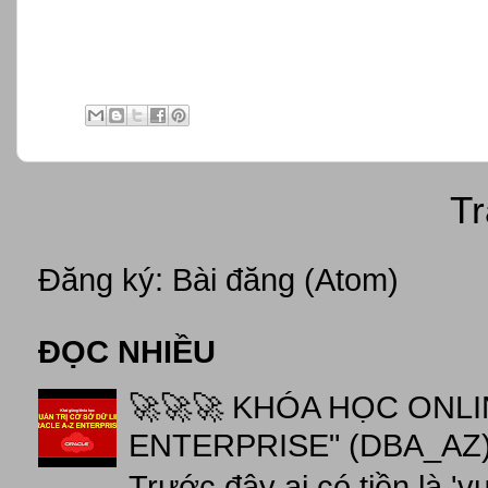
Tr
Đăng ký:
Bài đăng (Atom)
ĐỌC NHIỀU
🚀🚀🚀 KHÓA HỌC ONL
ENTERPRISE" (DBA_AZ),
Trước đây ai có tiền là 'v