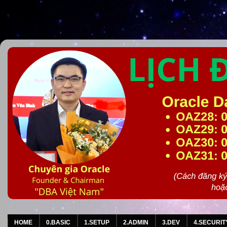
HOME
0.BASIC
1.SETUP
2.ADMIN
3.DEV
4.SECURIT