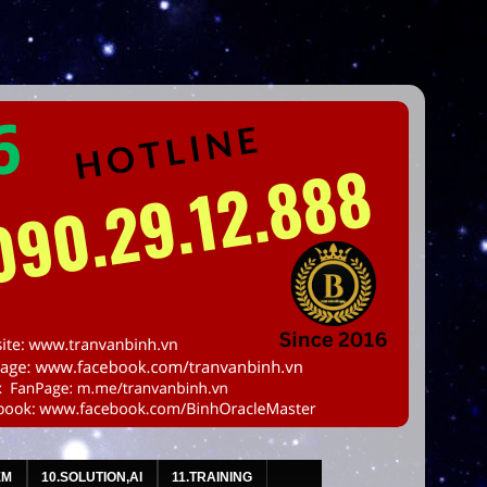
EM
10.SOLUTION,AI
11.TRAINING