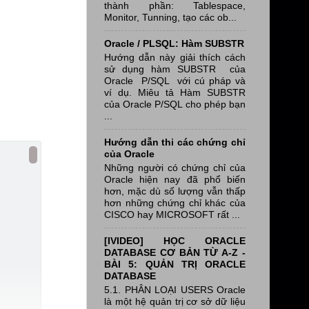
thành phần: Tablespace,
Monitor, Tunning, tạo các ob...
Oracle / PLSQL: Hàm SUBSTR
Hướng dẫn này giải thích cách
sử dụng hàm SUBSTR của
Oracle P/SQL với cú pháp và
ví dụ. Miêu tả Hàm SUBSTR
của Oracle P/SQL cho phép bạn
...
Hướng dẫn thi các chứng chỉ
của Oracle
Những người có chứng chỉ của
Oracle hiện nay đã phổ biến
hơn, mặc dù số lượng vẫn thấp
hơn những chứng chỉ khác của
CISCO hay MICROSOFT rất ...
[IVIDEO] HỌC ORACLE
DATABASE CƠ BẢN TỪ A-Z -
BÀI 5: QUẢN TRỊ ORACLE
DATABASE
5.1. PHÂN LOẠI USERS Oracle
là một hệ quản trị cơ sở dữ liệu