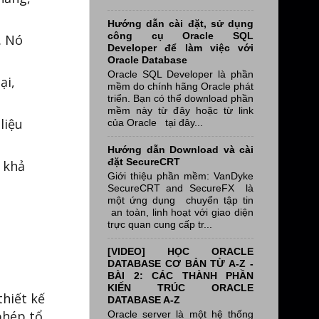
Hướng dẫn cài đặt, sử dụng
công cụ Oracle SQL
. Nó
Developer để làm việc với
Oracle Database
Oracle SQL Developer là phần
ại,
mềm do chính hãng Oracle phát
triển. Bạn có thể download phần
mềm này từ đây hoặc từ link
liệu
của Oracle tại đây...
Hướng dẫn Download và cài
đặt SecureCRT
 khả
Giới thiệu phần mềm: VanDyke
SecureCRT and SecureFX là
một ứng dụng chuyển tập tin
an toàn, linh hoạt với giao diện
trực quan cung cấp tr...
[VIDEO] HỌC ORACLE
DATABASE CƠ BẢN TỪ A-Z -
BÀI 2: CÁC THÀNH PHẦN
KIẾN TRÚC ORACLE
hiết kế
DATABASE A-Z
phép tổ
Oracle server là một hệ thống