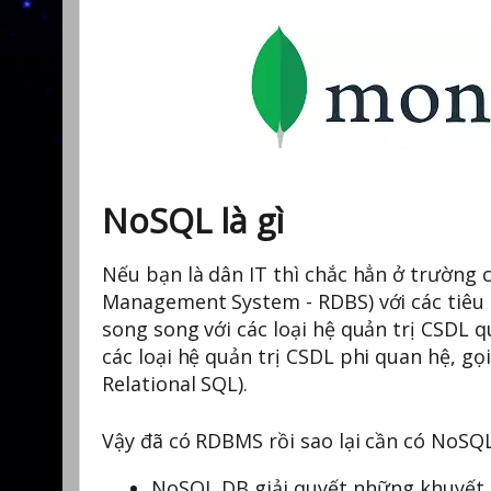
NoSQL là gì
Nếu bạn là dân IT thì chắc hẳn ở trường 
Management System - RDBS) với các tiêu ch
song song với các loại hệ quản trị CSD
các loại hệ quản trị CSDL phi quan hệ, g
Relational SQL).
Vậy đã có RDBMS rồi sao lại cần có NoSQL 
NoSQL DB giải quyết những khuyết đ