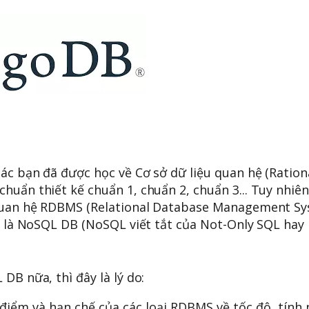
các bạn đã được học về Cơ sở dữ liệu quan hệ (Ratio
uẩn thiết kế chuẩn 1, chuẩn 2, chuẩn 3... Tuy nhiên
L quan hệ RDBMS (Relational Database Management S
ọi là NoSQL DB (NoSQL viết tắt của Not-Only SQL hay
DB nữa, thì đây là lý do:
iểm và hạn chế của các loại RDBMS về tốc độ, tính 