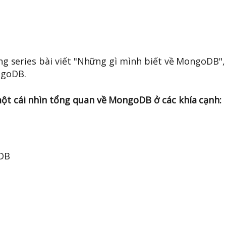
rong series bài viết "Những gì mình biết về MongoDB",
ngoDB.
một cái nhìn tổng quan về MongoDB ở các khía cạnh:
oDB