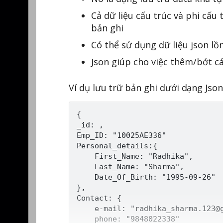
Cả dữ liệu cấu trúc và phi cấu
bản ghi
Có thể sử dụng dữ liệu json lồ
Json giúp cho việc thêm/bớt cá
Ví dụ lưu trữ bản ghi dưới dạng Json
{

_id: ,

Emp_ID: "10025AE336"

Personal_details:{

	First_Name: "Radhika",

	Last_Name: "Sharma",

	Date_Of_Birth: "1995-09-26"

},

Contact: {

	e-mail: "radhika_sharma.123@gmail.com",

	phone: "9848022338"
