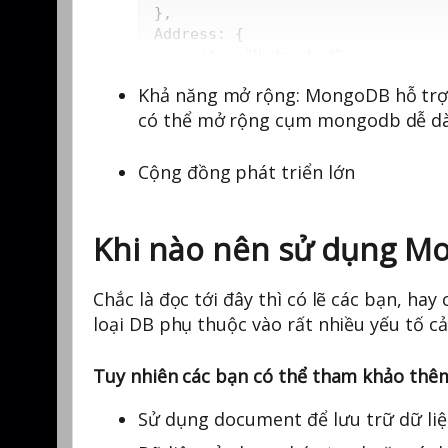
},

Address: {

	city: "Hyderabad",

	Area: "Madapur",

Khả năng mở rộng: MongoDB hỗ trợ s
	State: "Telangana"

có thể mở rộng cụm mongodb dễ d
}

Cộng đồng phát triển lớn
Khi nào nên sử dụng M
Chắc là đọc tới đây thì có lẽ các bạn, ha
loại DB phụ thuộc vào rất nhiều yếu tố cả 
Tuy nhiên các bạn có thể tham khảo th
Sử dụng document để lưu trữ dữ liệ