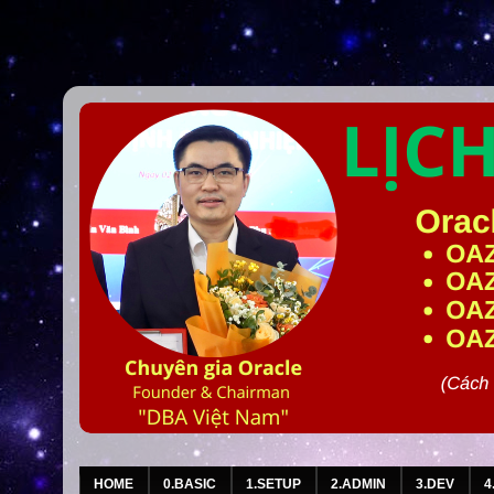
HOME
0.BASIC
1.SETUP
2.ADMIN
3.DEV
4