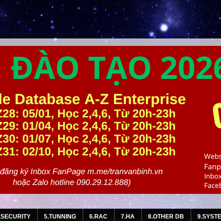
.SECURITY
5.TUNNING
6.RAC
7.HA
8.OTHER DB
9.SYST