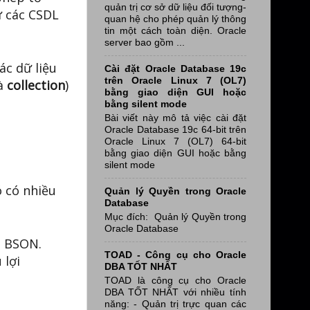
quản trị cơ sở dữ liệu đối tượng-
ư các CSDL
quan hệ cho phép quản lý thông
tin một cách toàn diện. Oracle
server bao gồm ...
ác dữ liệu
Cài đặt Oracle Database 19c
trên Oracle Linux 7 (OL7)
là
collection
)
bằng giao diện GUI hoặc
bằng silent mode
Bài viết này mô tả việc cài đặt
Oracle Database 19c 64-bit trên
Oracle Linux 7 (OL7) 64-bit
bằng giao diện GUI hoặc bằng
silent mode
 có nhiều
Quản lý Quyền trong Oracle
Database
Mục đích: Quản lý Quyền trong
Oracle Database
n BSON.
TOAD - Công cụ cho Oracle
 lợi
DBA TỐT NHẤT
TOAD là công cụ cho Oracle
DBA TỐT NHẤT với nhiều tính
năng: - Quản trị trực quan các