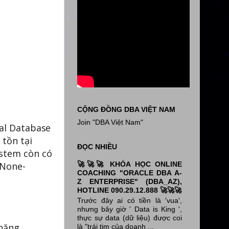
CỘNG ĐỒNG DBA VIỆT NAM
Join "DBA Việt Nam"
nal Database
 tồn tại
ĐỌC NHIỀU
ystem còn có
🚀🚀🚀 KHÓA HỌC ONLINE
 None-
COACHING "ORACLE DBA A-
Z ENTERPRISE" (DBA_AZ),
HOTLINE 090.29.12.888 🚀🚀🚀
Trước đây ai có tiền là 'vua',
nhưng bây giờ ' Data is King ',
thực sự data (dữ liệu) được coi
năng,
là "trái tim của doanh ...