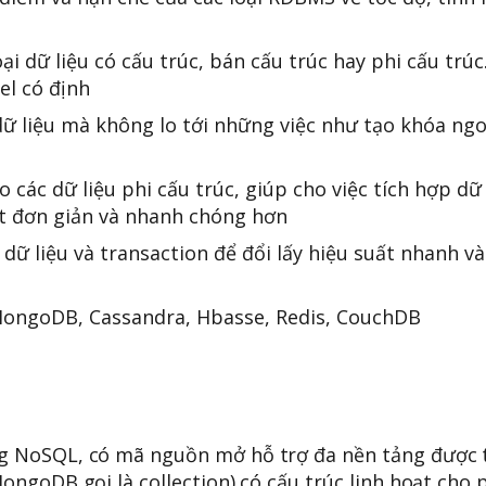
i dữ liệu có cấu trúc, bán cấu trúc hay phi cấu trúc
el có định
 liệu mà không lo tới những việc như tạo khóa ngo
ác dữ liệu phi cấu trúc, giúp cho việc tích hợp dữ 
ột đơn giản và nhanh chóng hơn
ữ liệu và transaction để đổi lấy hiệu suất nhanh và
MongoDB, Cassandra, Hbasse, Redis, CouchDB
 NoSQL, có mã nguồn mở hỗ trợ đa nền tảng được t
ngoDB gọi là collection) có cấu trúc linh hoạt cho 