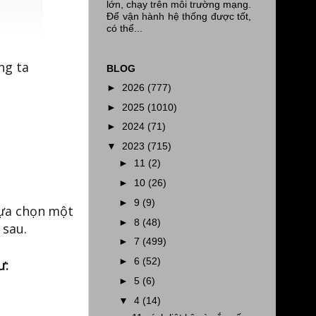
lớn, chạy trên môi trường mạng.
Để vận hành hệ thống được tốt,
có thể...
ng ta
BLOG
►
2026
(777)
►
2025
(1010)
►
2024
(71)
▼
2023
(715)
►
11
(2)
►
10
(26)
►
9
(9)
 lựa chọn một
►
8
(48)
 sau.
►
7
(499)
►
6
(52)
ư:
►
5
(6)
▼
4
(14)