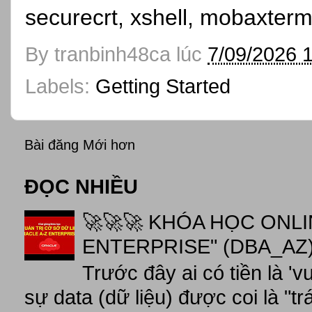
securecrt, xshell, mobaxterm
By
tranbinh48ca
lúc
7/09/2026 
Labels:
Getting Started
Bài đăng Mới hơn
ĐỌC NHIỀU
🚀🚀🚀 KHÓA HỌC ONL
ENTERPRISE" (DBA_AZ),
Trước đây ai có tiền là 'v
sự data (dữ liệu) được coi là "tr