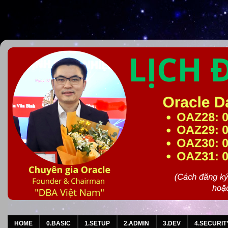
HOME
0.BASIC
1.SETUP
2.ADMIN
3.DEV
4.SECURIT