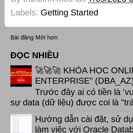
Labels:
Getting Started
Bài đăng Mới hơn
ĐỌC NHIỀU
🚀🚀🚀 KHÓA HỌC ONL
ENTERPRISE" (DBA_AZ),
Trước đây ai có tiền là 'v
sự data (dữ liệu) được coi là "tr
Hướng dẫn cài đặt, sử d
làm việc với Oracle Data