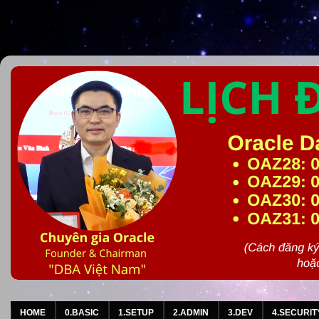
HOME
0.BASIC
1.SETUP
2.ADMIN
3.DEV
4.SECURIT