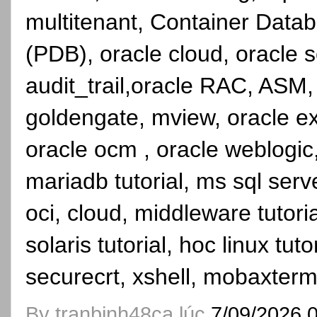
multitenant, Container Dat
(PDB), oracle cloud, oracle se
audit_trail,oracle RAC, ASM,
goldengate, mview, oracle ex
oracle ocm , oracle weblogic, 
mariadb tutorial, ms sql serve
oci, cloud, middleware tutori
solaris tutorial, hoc linux tutor
securecrt, xshell, mobaxterm
By
tranbinh48ca
lúc
7/09/2026 