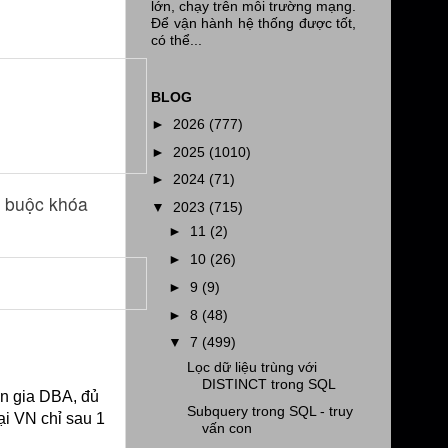
lớn, chạy trên môi trường mạng.
Để vận hành hệ thống được tốt,
có thể...
BLOG
►
2026
(777)
►
2025
(1010)
►
2024
(71)
g buộc khóa
▼
2023
(715)
►
11
(2)
►
10
(26)
►
9
(9)
►
8
(48)
▼
7
(499)
Lọc dữ liệu trùng với
DISTINCT trong SQL
n gia DBA, đủ
Subquery trong SQL - truy
ại VN chỉ sau 1
vấn con