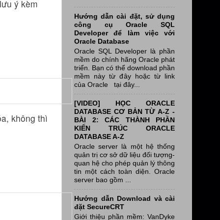
 lưu ý kèm
Hướng dẫn cài đặt, sử dụng
công cụ Oracle SQL
Developer để làm việc với
Oracle Database
Oracle SQL Developer là phần
mềm do chính hãng Oracle phát
triển. Bạn có thể download phần
mềm này từ đây hoặc từ link
của Oracle tại đây...
[VIDEO] HỌC ORACLE
DATABASE CƠ BẢN TỪ A-Z -
óa, không thì
BÀI 2: CÁC THÀNH PHẦN
KIẾN TRÚC ORACLE
DATABASE A-Z
Oracle server là một hệ thống
quản trị cơ sở dữ liệu đối tượng-
quan hệ cho phép quản lý thông
tin một cách toàn diện. Oracle
server bao gồm ...
Hướng dẫn Download và cài
đặt SecureCRT
Giới thiệu phần mềm: VanDyke