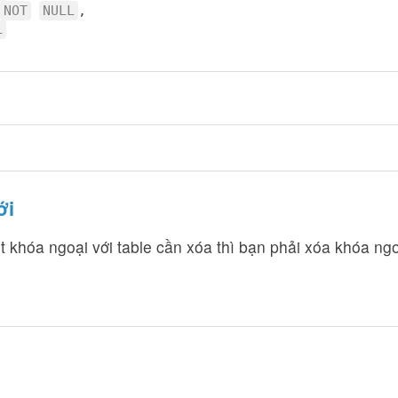
NOT
NULL
,
L
ới
 khóa ngoại với table cần xóa thì bạn phải xóa khóa ngoạ