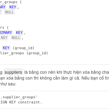
r_groups (
ARY
KEY
,
T
NULL
rs (
RIMARY
KEY
,
NOT
NULL
,
KEY
(group_id) 
lier_groups (group_id)
ng
suppliers
là bảng con nên khi thực hiện xóa bảng cha
ạn xóa bảng con thì không cần làm gì cả. Nếu bạn cố t
 như sau:
t.supplier_groups' 
EIGN KEY constraint.