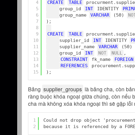
4
CREATE
TABLE
procurment.supplie
5
group_id 
INT
IDENTITY 
PRIM
6
group_name 
VARCHAR
(50) 
NO
7
);
8
9
CREATE
TABLE
procurment.supplie
10
supplier_id 
INT
IDENTITY 
P
11
supplier_name 
VARCHAR
(50) 
12
group_id 
INT
NOT
NULL
,
13
CONSTRAINT
fk_name 
FOREIGN
14
REFERENCES
procurement.supp
15
);
Bảng
supplier_groups
là bảng cha, còn bả
ràng buộc khóa ngoại giữa chúng, còn nếu b
cha mà không xóa khóa ngoại thì sẽ gặp lỗi
1
Could not drop object 'procuremen
2
because it is referenced by a FOR