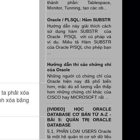
thành phần: Tablespace,
Monitor, Tunning, tạo các ob...
Oracle / PLSQL: Hàm SUBSTR
Hướng dẫn này giải thích cách
sử dụng hàm SUBSTR của
Oracle P/SQL với cú pháp và
ví dụ. Miêu tả Hàm SUBSTR
của Oracle P/SQL cho phép bạn
...
Hướng dẫn thi các chứng chỉ
của Oracle
Những người có chứng chỉ của
Oracle hiện nay đã phổ biến
hơn, mặc dù số lượng vẫn thấp
 ta phải xóa
hơn những chứng chỉ khác của
CISCO hay MICROSOFT rất ...
ình xóa bảng
[IVIDEO] HỌC ORACLE
DATABASE CƠ BẢN TỪ A-Z -
BÀI 5: QUẢN TRỊ ORACLE
DATABASE
5.1. PHÂN LOẠI USERS Oracle
là một hệ quản trị cơ sở dữ liệu