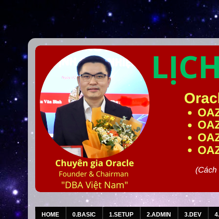
HOME
0.BASIC
1.SETUP
2.ADMIN
3.DEV
4