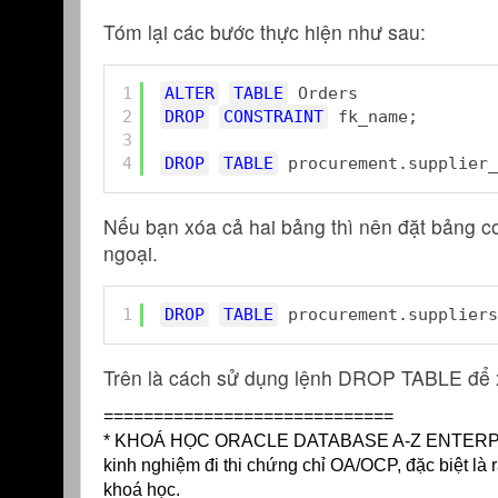
Tóm lại các bước thực hiện như sau:
1
ALTER
TABLE
Orders
2
DROP
CONSTRAINT
fk_name;
3
4
DROP
TABLE
procurement.supplier_
Nếu bạn xóa cả hai bảng thì nên đặt bảng co
ngoại.
1
DROP
TABLE
procurement.suppliers
Trên là cách sử dụng lệnh DROP TABLE để x
=============================
* KHOÁ HỌC ORACLE DATABASE A-Z ENTERPRISE t
kinh nghiệm đi thi chứng chỉ OA/OCP, đặc biệt là r
khoá học.