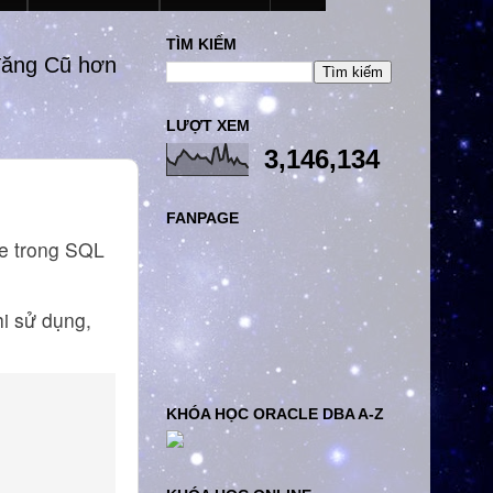
TÌM KIẾM
đăng Cũ hơn
LƯỢT XEM
3,146,134
FANPAGE
le trong SQL
hi sử dụng,
KHÓA HỌC ORACLE DBA A-Z