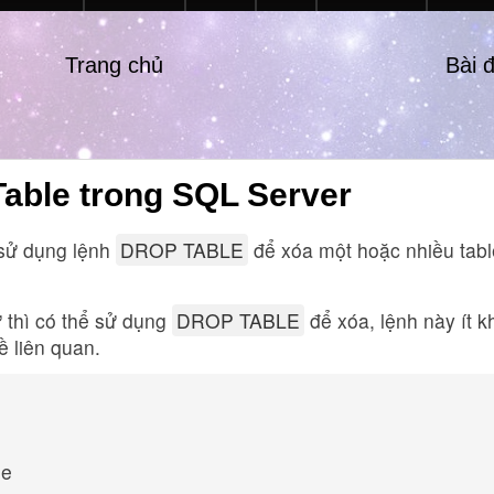
Trang chủ
Bài 
Table trong SQL Server
 sử dụng lệnh
DROP TABLE
để xóa một hoặc nhiều tab
ư thì có thể sử dụng
DROP TABLE
để xóa, lệnh này ít k
ề liên quan.
le