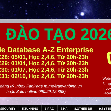
.SECURITY
5.TUNNING
6.RAC
7.HA
8.OTHER DB
9.SYST