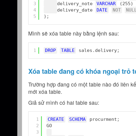
3
delivery_note 
VARCHAR
(255) 
4
delivery_date 
DATE
NOT
NUL
5
);
Mình sẽ xóa table này bằng lệnh sau:
1
DROP
TABLE
sales.delivery;
Xóa table đang có khóa ngoại trỏ t
Trường hợp đang có một table nào đó liên kết
mới xóa table.
Giả sử mình có hai table sau:
1
CREATE
SCHEMA
procurment;
2
GO
3