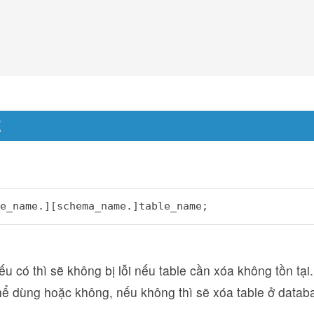
E
e_name.][schema_name.]table_name;
 có thì sẽ không bị lỗi nếu table cần xóa không tồn tại.
hể dùng hoặc không, nếu không thì sẽ xóa table ở datab