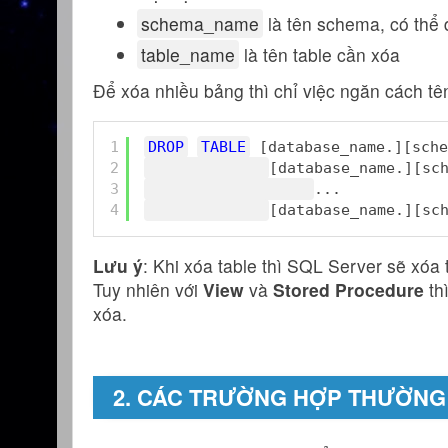
schema_name
là tên schema, có thể
table_name
là tên table cần xóa
Để xóa nhiều bảng thì chỉ việc ngăn cách tê
1
DROP
TABLE
[database_name.][sche
2
[database_name.][sc
3
...
4
[database_name.][sc
Lưu ý
: Khi xóa table thì SQL Server sẽ xóa 
Tuy nhiên với
View
và
Stored Procedure
th
xóa.
2. CÁC TRƯỜNG HỢP THƯỜNG 