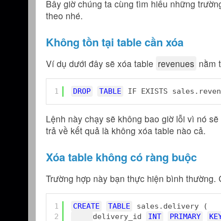
Bây giờ chúng ta cùng tìm hiểu những trường
theo nhé.
Không tồn tại table cần xóa
Ví dụ dưới đây sẽ xóa table
revenues
nằm t
1
DROP
TABLE
IF EXISTS sales.reven
Lệnh này chạy sẽ không bao giờ lỗi vì nó sẽ k
trả về kết quả là không xóa table nào cả.
Xóa table không có ràng buộc
Trường hợp này bạn thực hiện bình thường. G
1
CREATE
TABLE
sales.delivery (
2
delivery_id 
INT
PRIMARY
KE