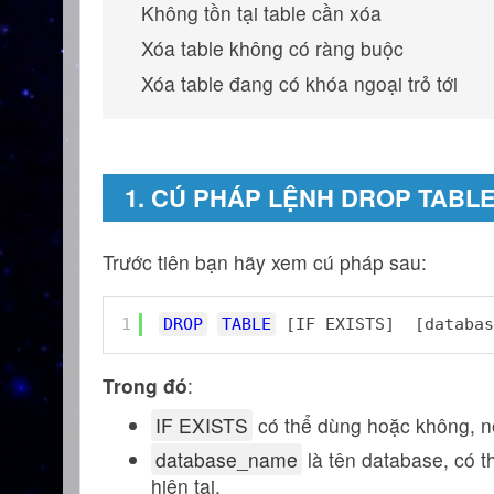
Không tồn tại table cần xóa
Xóa table không có ràng buộc
Xóa table đang có khóa ngoại trỏ tới
1. CÚ PHÁP LỆNH DROP TABL
Trước tiên bạn hãy xem cú pháp sau:
1
DROP
TABLE
[IF EXISTS]  [databas
Trong đó
:
IF EXISTS
có thể dùng hoặc không, nếu
database_name
là tên database, có t
hiện tại.