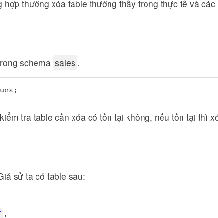
 hợp thường xóa table thường thấy trong thực tế và các
rong schema
sales
.
ues;
iểm tra table cần xóa có tồn tại không, nếu tồn tại thì x
iả sử ta có table sau:
Y
,