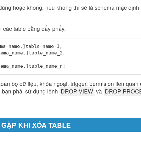
 dùng hoặc không, nếu không thì sẽ là schema mặc định
n các table bằng dẩy phẩy.
ma_name.]table_name_1,
hema_name.]table_name_2,
hema_name.]table_name_n;
toàn bộ dữ liệu, khóa ngoại, trigger, permision liên quan 
ì bạn phải sử dụng lệnh
DROP VIEW
và
DROP PROC
GẶP KHI XÓA TABLE