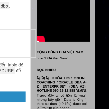
dbo
.
CỘNG ĐỒNG DBA VIỆT NAM
Join "DBA Việt Nam"
đến table đó.
EDURE
để
ĐỌC NHIỀU
🚀🚀🚀 KHÓA HỌC ONLINE
COACHING "ORACLE DBA A-
Z ENTERPRISE" (DBA_AZ),
HOTLINE 090.29.12.888 🚀🚀🚀
Trước đây ai có tiền là 'vua',
nhưng bây giờ ' Data is King ',
thực sự data (dữ liệu) được coi
là "trái tim của doanh ...