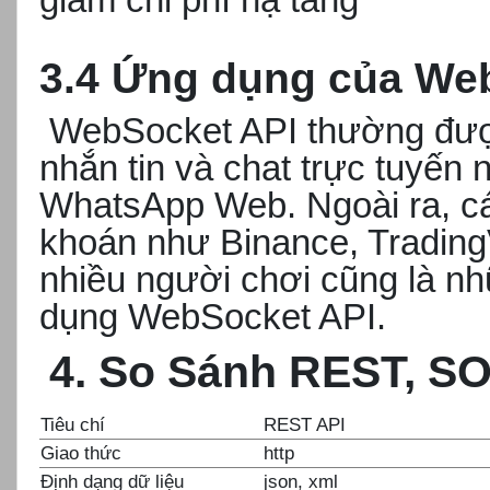
3.4 Ứng dụng của We
WebSocket API thường đượ
nhắn tin và chat trực tuyế
WhatsApp Web. Ngoài ra, cá
khoán như Binance, TradingV
nhiều người chơi cũng là nh
dụng WebSocket API.
4. So Sánh REST, S
Tiêu chí
REST API
Giao thức
http
Định dạng dữ liệu
json, xml