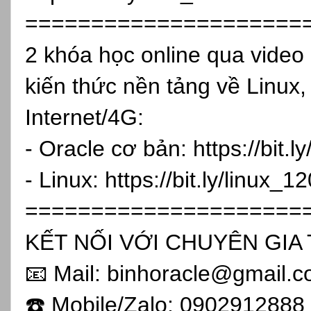
=====================
2 khóa học online qua vide
kiến thức nền tảng về Linux,
Internet/4G:
- Oracle cơ bản:
https://bit.
- Linux:
https://bit.ly/linux_1
=====================
KẾT NỐI VỚI CHUYÊN GIA 
📧 Mail: binhoracle@gmail.
☎️ Mobile/Zalo: 0902912888