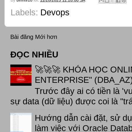
By
binhtv10
lúc
11/20/2025 12:28:00 SA
Labels:
Devops
Bài đăng Mới hơn
ĐỌC NHIỀU
🚀🚀🚀 KHÓA HỌC ONL
ENTERPRISE" (DBA_AZ),
Trước đây ai có tiền là 'v
sự data (dữ liệu) được coi là "tr
Hướng dẫn cài đặt, sử d
làm việc với Oracle Data