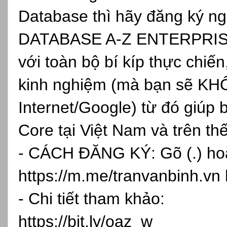
Database thì hãy đăng ký
DATABASE A-Z ENTERPRISE, 
với toàn bộ bí kíp thực chiến
kinh nghiệm (mà bạn sẽ KH
Internet/Google) từ đó giúp 
Core tại Việt Nam và trên th
- CÁCH ĐĂNG KÝ: Gõ (.) hoặc
https://m.me/tranvanbinh.vn
- Chi tiết tham khảo:
https://bit.ly/oaz_w