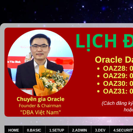
HOME
0.BASIC
1.SETUP
2.ADMIN
3.DEV
4.SECURIT