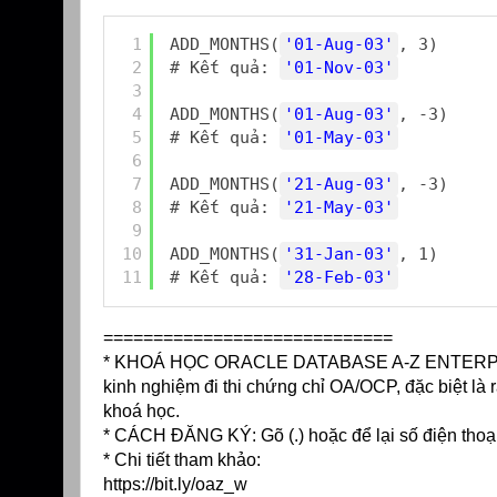
1
ADD_MONTHS(
'01-Aug-03'
, 3)
2
# Kết quả: 
'01-Nov-03'
3
4
ADD_MONTHS(
'01-Aug-03'
, -3)
5
# Kết quả: 
'01-May-03'
6
7
ADD_MONTHS(
'21-Aug-03'
, -3)
8
# Kết quả: 
'21-May-03'
9
10
ADD_MONTHS(
'31-Jan-03'
, 1)
11
# Kết quả: 
'28-Feb-03'
=============================
* KHOÁ HỌC ORACLE DATABASE A-Z ENTERPRISE t
kinh nghiệm đi thi chứng chỉ OA/OCP, đặc biệt là r
khoá học.
* CÁCH ĐĂNG KÝ: Gõ (.) hoặc để lại số điện thoạ
* Chi tiết tham khảo:
https://bit.ly/oaz_w