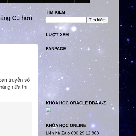
TÌM KIẾM
đăng Cũ hơn
LƯỢT XEM
FANPAGE
ạn truyền số
háng nữa thì
KHÓA HỌC ORACLE DBA A-Z
KHÓA HỌC ONLINE
Liên hệ Zalo 090.29.12.888