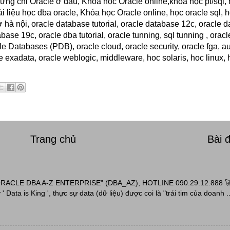
ứng chỉ Oracle ở đầu, Khóa học Oracle online,khóa học pl/sql,
i liệu học dba oracle, Khóa học Oracle online, học oracle sql, 
 hà nội, oracle database tutorial, oracle database 12c, oracle d
se 19c, oracle dba tutorial, oracle tunning, sql tunning , oracl
Databases (PDB), oracle cloud, oracle security, oracle fga, aud
 exadata, oracle weblogic, middleware, hoc solaris, hoc linux, h
Trang chủ
Bài 
ACLE DBA A-Z ENTERPRISE" (DBA_AZ), HOTLINE 090.29.12.888 
' Data is King ', thực sự data (dữ liệu) được coi là "trái tim của doanh ..