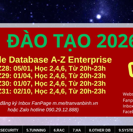
.SECURITY
5.TUNNING
6.RAC
7.HA
8.OTHER DB
9.SYST