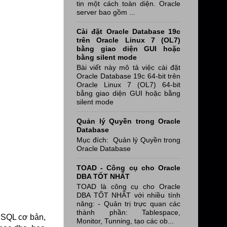
tin một cách toàn diện. Oracle
server bao gồm ...
Cài đặt Oracle Database 19c
trên Oracle Linux 7 (OL7)
bằng giao diện GUI hoặc
bằng silent mode
Bài viết này mô tả việc cài đặt
Oracle Database 19c 64-bit trên
Oracle Linux 7 (OL7) 64-bit
bằng giao diện GUI hoặc bằng
silent mode
Quản lý Quyền trong Oracle
Database
Mục đích: Quản lý Quyền trong
Oracle Database
TOAD - Công cụ cho Oracle
DBA TỐT NHẤT
TOAD là công cụ cho Oracle
DBA TỐT NHẤT với nhiều tính
năng: - Quản trị trực quan các
thành phần: Tablespace,
e SQL cơ bản,
Monitor, Tunning, tạo các ob...