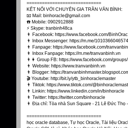
=============================
KẾT NỐI VỚI CHUYÊN GIA TRẦN VĂN BÌNH:
📧 Mail: binhoracle@gmail.com
☎️ Mobile: 0902912888
⚡️ Skype: tranbinh48ca
👨 Facebook:
https://www.facebook.com/BinhOrac
👨 Inbox Messenger:
https://m.me/10103660465744
👨 Fanpage:
https://www.facebook.com/tranvanbin
👨 Inbox Fanpage:
https://m.me/tranvanbinh.vn
👨👩 Group FB:
https://www.facebook.com/group
👨 Website:
https://www.tranvanbinh.vn
👨 Blogger:
https://tranvanbinhmaster.blogspot.co
🎬 Youtube:
http://bit.ly/ytb_binhoraclemaster
👨 Tiktok:
https://www.tiktok.com/@binhoraclemast
👨 Linkin:
https://www.linkedin.com/in/binhoracle
👨 Twitter:
https://twitter.com/binhoracle
👨 Địa chỉ: Tòa nhà Sun Square - 21 Lê Đức Thọ
=============================
học oracle database, Tự học Oracle, Tài liệu Ora