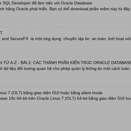
e SQL Developer để làm việc với Oracle Database
h hãng Oracle phát triển. Bạn có thể download phần mềm này từ đây h
RT
nd SecureFX là một ứng dụng chuyển tập tin an toàn, linh hoạt với 
 TỪ A-Z - BÀI 2: CÁC THÀNH PHẦN KIẾN TRÚC ORACLE DATABASE
sở dữ liệu đối tượng-quan hệ cho phép quản lý thông tin một cách toàn 
inux 7 (OL7) bằng giao diện GUI hoặc bằng silent mode
base 19c 64-bit trên Oracle Linux 7 (OL7) 64-bit bằng giao diện GUI ho