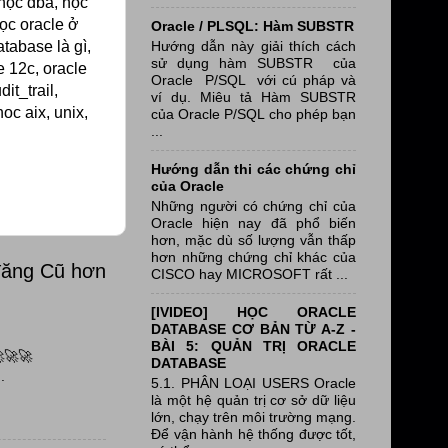
 học dba, học
học oracle ở
Oracle / PLSQL: Hàm SUBSTR
Hướng dẫn này giải thích cách
atabase là gì,
sử dụng hàm SUBSTR của
e 12c, oracle
Oracle P/SQL với cú pháp và
it_trail,
ví dụ. Miêu tả Hàm SUBSTR
oc aix, unix,
của Oracle P/SQL cho phép bạn
...
Hướng dẫn thi các chứng chỉ
của Oracle
Những người có chứng chỉ của
Oracle hiện nay đã phổ biến
hơn, mặc dù số lượng vẫn thấp
hơn những chứng chỉ khác của
đăng Cũ hơn
CISCO hay MICROSOFT rất ...
[IVIDEO] HỌC ORACLE
DATABASE CƠ BẢN TỪ A-Z -
BÀI 5: QUẢN TRỊ ORACLE
🚀🚀
DATABASE
.
5.1. PHÂN LOẠI USERS Oracle
là một hệ quản trị cơ sở dữ liệu
lớn, chạy trên môi trường mạng.
Để vận hành hệ thống được tốt,