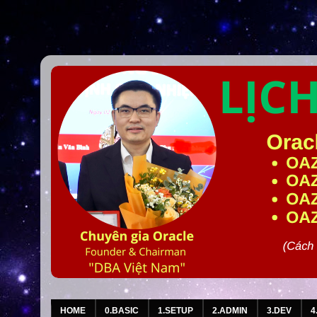
HOME
0.BASIC
1.SETUP
2.ADMIN
3.DEV
4