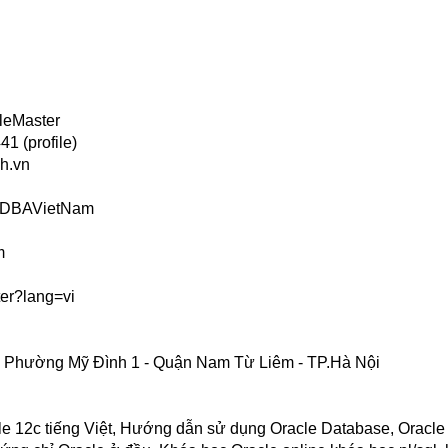
leMaster
1 (profile)
h.vn
s/DBAVietNam
m
er?lang=vi
 - Phường Mỹ Đình 1 - Quận Nam Từ Liêm - TP.Hà Nội
cle 12c tiếng Việt, Hướng dẫn sử dụng Oracle Database, Oracl