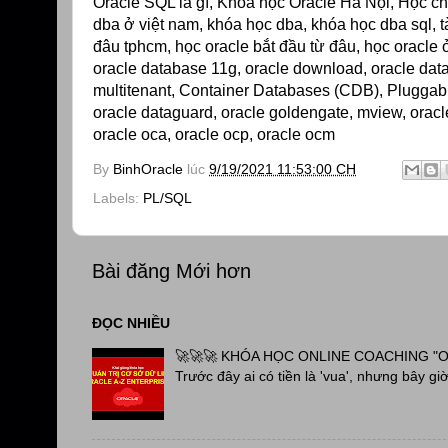
Oracle SQL là gì, Khóa học Oracle Hà Nội, Học ch
dba ở việt nam, khóa học dba, khóa học dba sql, tà
đâu tphcm, học oracle bắt đầu từ đâu, học oracle ở
oracle database 11g, oracle download, oracle databa
multitenant, Container Databases (CDB), Pluggable 
oracle dataguard, oracle goldengate, mview, oracle
oracle oca, oracle ocp, oracle ocm
By
BinhOracle
lúc
9/19/2021 11:53:00 CH
Labels:
PL/SQL
Bài đăng Mới hơn
ĐỌC NHIỀU
🚀🚀🚀 KHÓA HỌC ONLINE COACHING "OR
Trước đây ai có tiền là 'vua', nhưng bây giờ 