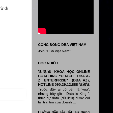
rừ đi
CỘNG ĐỒNG DBA VIỆT NAM
Join "DBA Việt Nam"
ĐỌC NHIỀU
🚀🚀🚀 KHÓA HỌC ONLINE
COACHING "ORACLE DBA A-
Z ENTERPRISE" (DBA_AZ),
HOTLINE 090.29.12.888 🚀🚀🚀
Trước đây ai có tiền là 'vua',
nhưng bây giờ ' Data is King ',
thực sự data (dữ liệu) được coi
là "trái tim của doanh ...
Hướng dẫn cài đặt, sử dụng