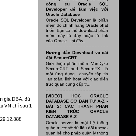
công cụ Oracle SQL
Developer để làm việc với
Oracle Database
Oracle SQL Developer là phần
mềm do chính hãng Oracle phát
triển. Bạn có thể download phần
mềm này từ đây hoặc từ link
của Oracle tại đây...
Hướng dẫn Download và cài
đặt SecureCRT
Giới thiệu phần mềm: VanDyke
SecureCRT and SecureFX là
một ứng dụng chuyển tập tin
an toàn, linh hoạt với giao diện
trực quan cung cấp tr...
[VIDEO] HỌC ORACLE
n gia DBA, đủ
DATABASE CƠ BẢN TỪ A-Z -
ại VN chỉ sau 1
BÀI 2: CÁC THÀNH PHẦN
KIẾN TRÚC ORACLE
DATABASE A-Z
.29.12.888
Oracle server là một hệ thống
quản trị cơ sở dữ liệu đối tượng-
quan hệ cho phép quản lý thông