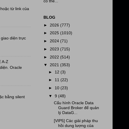
có thể...
oặc từ link của
BLOG
►
2026
(777)
►
2025
(1010)
giao diện trực
►
2024
(71)
►
2023
(715)
►
2022
(514)
 A-Z
▼
2021
(353)
diện. Oracle
►
12
(3)
►
11
(22)
►
10
(23)
▼
9
(48)
ặc bằng silent
Cấu hình Oracle Data
Guard Broker để quản
lý DataG...
[VIP5] Các giải pháp thu
hồi dung lượng của