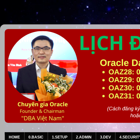
HOME
0.BASIC
1.SETUP
2.ADMIN
3.DEV
4.SECURIT