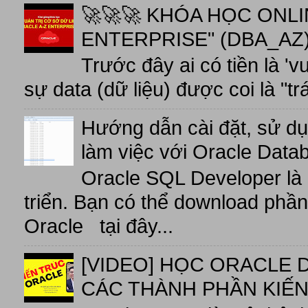
🚀🚀🚀 KHÓA HỌC ONL
ENTERPRISE" (DBA_AZ),
Trước đây ai có tiền là 'v
sự data (dữ liệu) được coi là "tr
Hướng dẫn cài đặt, sử d
làm việc với Oracle Data
Oracle SQL Developer là
triển. Bạn có thể download phầ
Oracle tại đây...
[VIDEO] HỌC ORACLE D
CÁC THÀNH PHẦN KIẾN