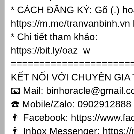
* CÁCH ĐĂNG KÝ: Gõ (.) hoặc
https://m.me/tranvanbinh.vn
* Chi tiết tham khảo:
https://bit.ly/oaz_w
=====================
KẾT NỐI VỚI CHUYÊN GIA 
📧 Mail: binhoracle@gmail.
☎️ Mobile/Zalo: 0902912888
👨 Facebook:
https://www.f
👨 Inbox Messenger:
https: