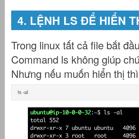
4. LỆNH LS ĐỂ HIỂN T
Trong linux tất cả file bắt đầu
Command ls không giúp chúng
Nhưng nếu muốn hiển thị thì 
ls -al