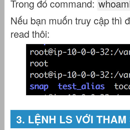
Trong đó command:
whoam
Nếu bạn muốn truy cập thì đ
read thôi:
3. LỆNH LS VỚI THAM 