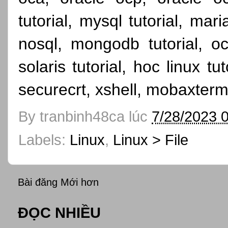
tutorial, mysql tutorial, mari
nosql, mongodb tutorial, oc
solaris tutorial, hoc linux tut
securecrt, xshell, mobaxterm
By
tranbinh48ca
lúc
7/28/2023 
Labels:
Linux
,
Linux > File
Bài đăng Mới hơn
ĐỌC NHIỀU