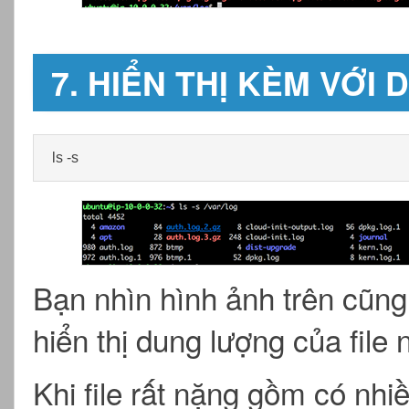
7. HIỂN THỊ KÈM VỚI
ls -s
Bạn nhìn hình ảnh trên cũng
hiển thị dung lượng của fil
Khi file rất nặng gồm có nh