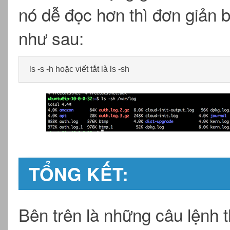
nó dễ đọc hơn thì đơn giản 
như sau:
ls -s -h hoặc viết tắt là ls -sh
TỔNG KẾT:
Bên trên là những câu lệnh 