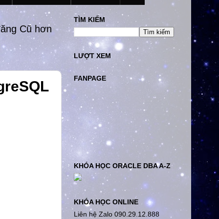
TÌM KIẾM
đăng Cũ hơn
LƯỢT XEM
FANPAGE
tgreSQL
KHÓA HỌC ORACLE DBA A-Z
KHÓA HỌC ONLINE
Liên hệ Zalo 090.29.12.888