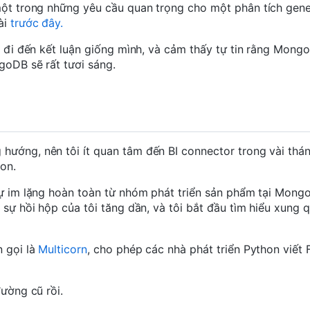
 một trong những yêu cầu quan trọng cho một phân tích gen
ài
trước đây.
p đi đến kết luận giống mình, và cảm thấy tự tin rằng Mong
goDB sẽ rất tươi sáng.
ướng, nên tôi ít quan tâm đến BI connector trong vài thá
on.
sự im lặng hoàn toàn từ nhóm phát triển sản phẩm tại Mon
 sự hồi hộp của tôi tăng dần, và tôi bắt đầu tìm hiểu xung
n gọi là
Multicorn
, cho phép các nhà phát triển Python viết 
đường cũ rồi.