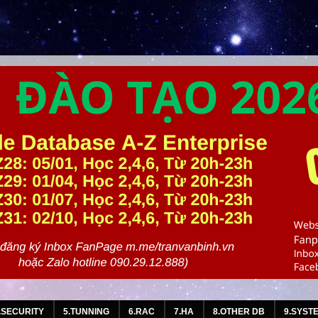
.SECURITY
5.TUNNING
6.RAC
7.HA
8.OTHER DB
9.SYST