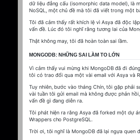
dữ liệu đẳng cấu (
isomorphic data model
), là
NoSQL, một chủ đề mà tôi đã viết trong một b
Tôi đã cảm thấy rất khích lệ vì Asya đã độc lậ
vấn đề. Lúc đó tôi nghĩ rằng tương lai của Mon
Thật không may, tôi đã hoàn toàn sai lầm.
MONGODB: NHỮNG SAI LẦM TO LỚN
Vì cảm thấy vui mừng khi MongoDB đã đi đúng h
tôi có trao đổi qua một vài email với Asya và R
Tuy nhiên, bước vào tháng Chín, tôi gặp phải 
vài tuần tôi gửi email mà không được phản hồi,
vấn đề gì đang diễn ra.
Tôi phát hiện ra rằng Asya đã forked một dự á
Wrappers cho PostgreSQL.
Trời ơi, tôi nghĩ là MongoDB đã lại ngựa quen 