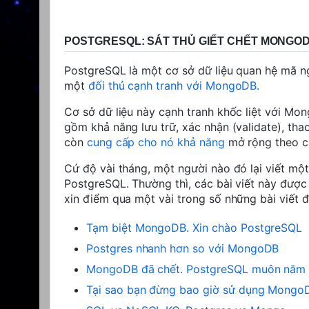
POSTGRESQL: SÁT THỦ GIẾT CHẾT MONGO
PostgreSQL là một cơ sở dữ liệu quan hệ mã ng
một
đối thủ cạnh tranh với MongoDB.
Cơ sở dữ liệu này
cạnh tranh khốc liệt
với Mong
gồm khả năng lưu trữ, xác nhận (validate), tha
còn
cung cấp cho nó khả năng
mở rộng theo c
Cứ độ vài tháng, một người nào đó lại viết 
PostgreSQL. Thường thì, các bài viết này được 
xin điểm qua một vài trong số những bài viết 
Tạm biệt MongoDB. Xin chào PostgreSQL
Postgres nhanh hơn so với MongoDB
MongoDB đã chết. PostgreSQL muôn năm 
Tại sao bạn đừng bao giờ sử dụng Mongo