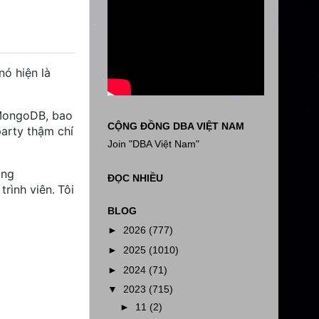
nó hiện là
 MongoDB, bao
CỘNG ĐỒNG DBA VIỆT NAM
arty thậm chí
Join "DBA Việt Nam"
ùng
ĐỌC NHIỀU
rình viên. Tôi
BLOG
►
2026
(777)
►
2025
(1010)
►
2024
(71)
▼
2023
(715)
►
11
(2)