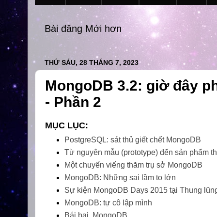
Bài đăng Mới hơn
THỨ SÁU, 28 THÁNG 7, 2023
MongoDB 3.2: giờ đây p
- Phần 2
MỤC LỤC:
PostgreSQL: sát thủ giết chết MongoDB
Từ nguyên mẫu (prototype) đến sản phẩm th
Một chuyến viếng thăm trụ sở MongoDB
MongoDB: Những sai lầm to lớn
Sự kiện MongoDB Days 2015 tại Thung lũng
MongoDB: tự cô lập mình
Bái bai, MongoDB