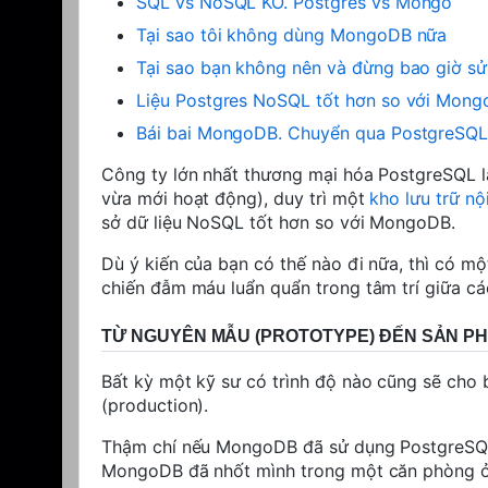
SQL vs NoSQL KO. Postgres vs Mongo
Tại sao tôi không dùng MongoDB nữa
Tại sao bạn không nên và đừng bao giờ 
Liệu Postgres NoSQL tốt hơn so với Mon
Bái bai MongoDB. Chuyển qua PostgreSQL 
Công ty lớn nhất thương mại hóa PostgreSQL 
vừa mới hoạt động), duy trì một
kho lưu trữ nộ
sở dữ liệu NoSQL tốt hơn so với MongoDB.
Dù ý kiến ​​của bạn có thế nào đi nữa, thì có 
chiến đẫm máu luẩn quẩn trong tâm trí giữa các
TỪ NGUYÊN MẪU (PROTOTYPE) ĐẾN SẢN P
Bất kỳ một kỹ sư có trình độ nào cũng sẽ cho 
(production).
Thậm chí nếu MongoDB
đã
sử dụng PostgreSQL 
MongoDB đã nhốt mình trong một căn phòng ở đ