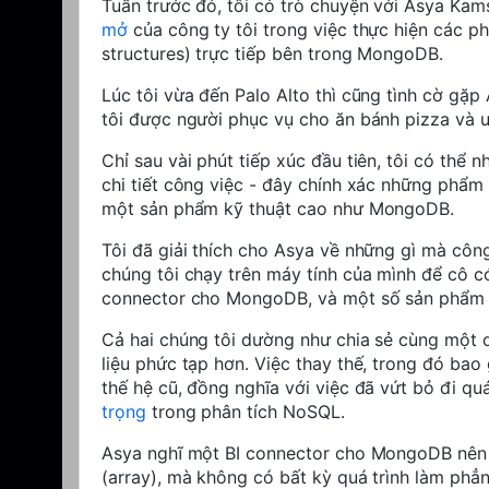
Tuần trước đó, tôi có trò chuyện với Asya Kam
mở
của công ty tôi trong việc thực hiện các ph
structures) trực tiếp bên trong MongoDB.
Lúc tôi vừa đến Palo Alto thì cũng tình cờ gặp
tôi được người phục vụ cho ăn bánh pizza và 
Chỉ sau vài phút tiếp xúc đầu tiên, tôi có thể 
chi tiết công việc - đây chính xác những phẩ
một sản phẩm kỹ thuật cao như MongoDB.
Tôi đã giải thích cho Asya về những gì mà cô
chúng tôi chạy trên máy tính của mình để cô có
connector cho MongoDB, và một số sản phẩm có 
Cả hai chúng tôi dường như chia sẻ cùng một 
liệu phức tạp hơn. Việc thay thế, trong đó ba
thế hệ cũ, đồng nghĩa với việc đã vứt bỏ đi qu
trọng
trong phân tích NoSQL.
Asya nghĩ một BI connector cho MongoDB nên 
(array), mà không có bất kỳ quá trình làm phẳng