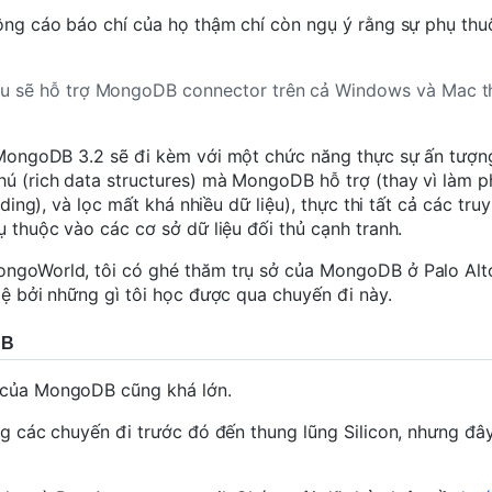
hông cáo báo chí của họ thậm chí còn ngụ ý rằng sự phụ th
au sẽ hỗ trợ MongoDB connector trên cả Windows và Mac 
n MongoDB 3.2 sẽ đi kèm với
một chức năng thực sự ấn tượn
hú (rich data structures) mà MongoDB hỗ trợ (thay vì làm 
dding), và lọc mất khá nhiều dữ liệu), thực thi tất cả các tr
ụ thuộc vào các cơ sở dữ liệu đối thủ cạnh tranh.
ongoWorld, tôi có ghé thăm trụ sở của MongoDB ở Palo Alt
lệ bởi những gì tôi học được qua chuyến đi này.
DB
g của MongoDB cũng khá lớn.
ng các chuyến đi trước đó đến thung lũng Silicon, nhưng đây