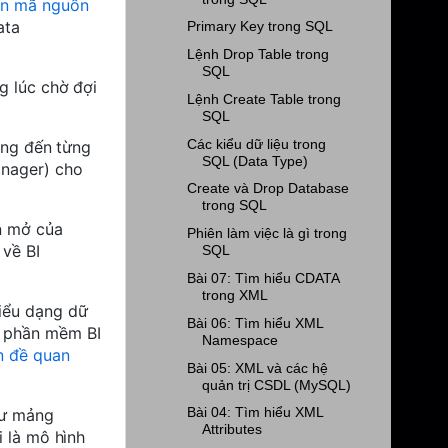
án mã nguồn
ata
Primary Key trong SQL
Lệnh Drop Table trong
SQL
g lúc chờ đợi
Lệnh Create Table trong
SQL
Các kiểu dữ liệu trong
ướng đến từng
SQL (Data Type)
anager) cho
Create và Drop Database
trong SQL
n mở của
Phiên làm việc là gì trong
 về BI
SQL
Bài 07: Tìm hiểu CDATA
trong XML
iểu dạng dữ
Bài 06: Tìm hiểu XML
a phần mềm BI
Namespace
n đề quan
Bài 05: XML và các hệ
quản trị CSDL (MySQL)
Bài 04: Tìm hiểu XML
hư mảng
Attributes
i là mô hình