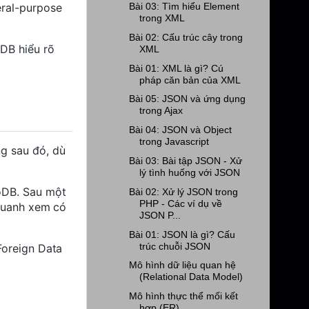
eral-purpose
Bài 03: Tìm hiểu Element
trong XML
Bài 02: Cấu trúc cây trong
oDB hiểu rõ
XML
Bài 01: XML là gì? Cú
pháp căn bản của XML
Bài 05: JSON và ứng dụng
trong Ajax
Bài 04: JSON và Object
trong Javascript
ng sau đó, dù
Bài 03: Bài tập JSON - Xử
lý tình huống với JSON
goDB. Sau một
Bài 02: Xử lý JSON trong
PHP - Các ví dụ về
 quanh xem có
JSON P...
Bài 01: JSON là gì? Cấu
trúc chuỗi JSON
Foreign Data
Mô hình dữ liệu quan hệ
(Relational Data Model)
Mô hình thực thể mối kết
hợp (ER)