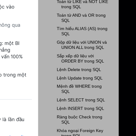
Toán tử LIKE và NOT LIKE
uộc vào
trong SQL
Toán tử AND và OR trong
SQL
thông qua
Tìm hiểu ALIAS (AS) trong
SQL
Gộp dữ liệu với UNION và
g
: một BI
UNION ALL trong SQL
phẳng
Sắp xếp dữ liệu với
uy vấn 100%
ORDER BY trong SQL
Lệnh Delete trong SQL
o trong một
Lệnh Update trong SQL
Mệnh đề WHERE trong
SQL
Lệnh SELECT trong SQL
Lệnh INSERT trong SQL
Ràng buộc Check trong
 là lần đầu
SQL
Khóa ngoại Foreign Key
trong SQL