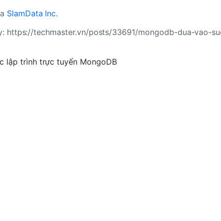
ủa
SlamData Inc.
 này: https://techmaster.vn/posts/33691/mongodb-dua-vao-s