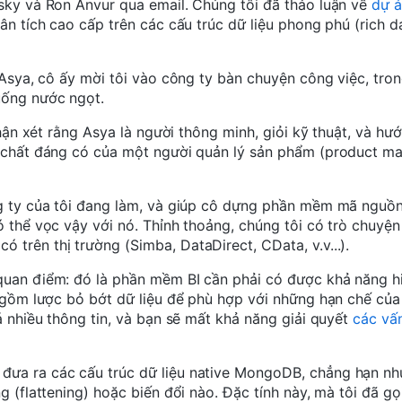
sky và Ron Anvur qua email. Chúng tôi đã thảo luận về
dự 
ân tích cao cấp trên các cấu trúc dữ liệu phong phú (rich d
 Asya, cô ấy mời tôi vào công ty bàn chuyện công việc, tron
uống nước ngọt.
nhận xét rằng Asya là người thông minh, giỏi kỹ thuật, và h
m chất đáng có của một người quản lý sản phẩm (product m
ng ty của tôi đang làm, và giúp cô dựng phần mềm mã nguồ
 thể vọc vậy với nó. Thỉnh thoảng, chúng tôi có trò chuyện
trên thị trường (Simba, DataDirect, CData, v.v...).
quan điểm: đó là phần mềm BI cần phải có được khả năng h
o gồm lược bỏ bớt dữ liệu để phù hợp với những hạn chế củ
á nhiều thông tin, và bạn sẽ mất khả năng giải quyết
các vấ
đưa ra các cấu trúc dữ liệu native MongoDB, chẳng hạn n
 (flattening) hoặc biến đổi nào. Đặc tính này, mà tôi đã gọ