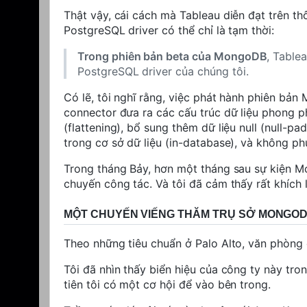
Thật vậy, cái cách mà Tableau diễn đạt trên t
PostgreSQL driver
có thể
chỉ là tạm thời:
Trong phiên bản beta của MongoDB
, Table
PostgreSQL driver của chúng tôi.
Có lẽ, tôi nghĩ rằng, việc phát hành phiên bả
connector đưa ra các cấu trúc dữ liệu phong p
(flattening), bổ sung thêm dữ liệu null (null-pa
trong cơ sở dữ liệu (in-database), và không ph
Trong tháng Bảy, hơn một tháng sau sự kiện M
chuyến công tác. Và tôi đã cảm thấy rất khích 
MỘT CHUYẾN VIẾNG THĂM TRỤ SỞ MONGO
Theo những tiêu chuẩn ở Palo Alto, văn phòn
Tôi đã nhìn thấy biển hiệu của công ty này tro
tiên tôi có một cơ hội để vào bên trong.