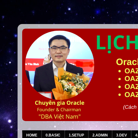
HOME
0.BASIC
1.SETUP
2.ADMIN
3.DEV
4