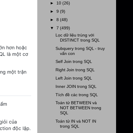
►
10
(26)
►
9
(9)
►
8
(48)
▼
7
(499)
Lọc dữ liệu trùng với
DISTINCT trong SQL
lớn hơn hoặc
Subquery trong SQL - truy
QL là một cơ
vấn con
Self Join trong SQL
Right Join trong SQL
ong một trận
Left Join trong SQL
Inner JOIN trong SQL
Tích đề các trong SQL
Toán tử BETWEEN và
hẩm
NOT BETWEEN trong
SQL
Toán tử IN và NOT IN
giỏi của
trong SQL
tion độc lập.