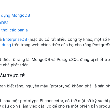
sử dụng MongoDB
goDB?
thôi các bạn ạ
là
EnterpriseDB
(mặc dù có rất nhiều công ty khác, một số 
i dung
trên trang web chính thức của họ cho rằng PostgreS
một điều rõ ràng là: MongoDB và PostgreSQL đang bị nhốt tr
 nhà phát triển.
HẨM THỰC TẾ
bạn biết rằng,
nguyên mẫu (prototype) không phải là sản p
như một prototype BI connector, có thể một số kỹ sư tài 
âu đó và làm việc cật lực để cho ra một phiên bản produc