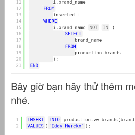
11
i.brand_name
12
FROM
13
inserted i
14
WHERE
15
i.brand_name 
NOT
IN
(
16
SELECT
17
brand_name
18
FROM
19
production.brands
20
);
21
END
Bây giờ bạn hãy thử thêm m
nhé.
1
INSERT
INTO
production.vw_brands(brand
2
VALUES
(
'Eddy Merckx'
);