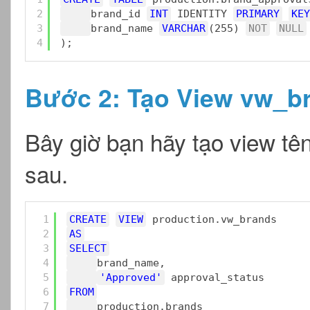
2
brand_id 
INT
IDENTITY 
PRIMARY
KEY
3
brand_name 
VARCHAR
(255) 
NOT
NULL
4
);
Bước 2: Tạo View vw_b
Bây giờ bạn hãy tạo view tê
sau.
1
CREATE
VIEW
production.vw_brands 
2
AS
3
SELECT
4
brand_name,
5
'Approved'
approval_status
6
FROM
7
production.brands