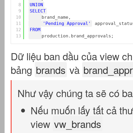
8
UNION
9
SELECT
10
brand_name,
11
'Pending Approval'
approval_statu
12
FROM
13
production.brand_approvals;
Dữ liệu ban dầu của view chí
bảng
brands
và
brand_appr
Như vậy chúng ta sẽ có ba
Nếu muốn lấy tất cả thư
view
vw_brands