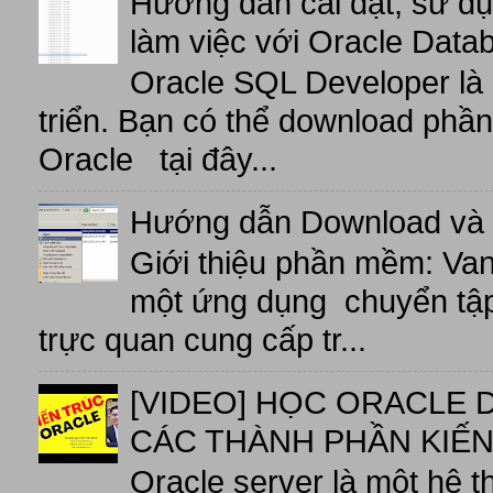
Hướng dẫn cài đặt, sử d
làm việc với Oracle Data
Oracle SQL Developer là
triển. Bạn có thể download phầ
Oracle tại đây...
Hướng dẫn Download và 
Giới thiệu phần mềm: V
một ứng dụng chuyển tập t
trực quan cung cấp tr...
[VIDEO] HỌC ORACLE D
CÁC THÀNH PHẦN KIẾN
Oracle server là một hệ t