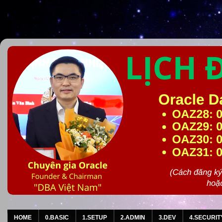
HOME
0.BASIC
1.SETUP
2.ADMIN
3.DEV
4.SECURIT