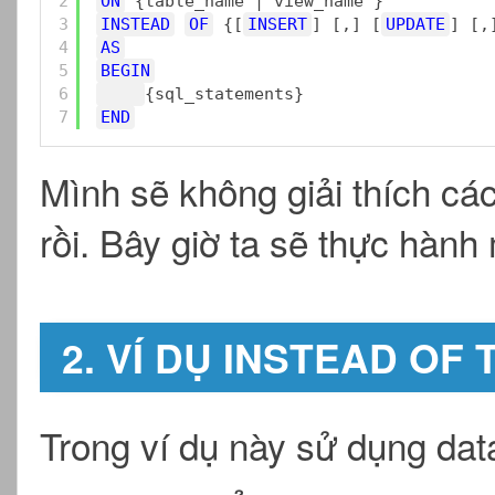
2
ON
{table_name | view_name }
3
INSTEAD
OF
{[
INSERT
] [,] [
UPDATE
] [,
4
AS
5
BEGIN
6
{sql_statements}
7
END
Mình sẽ không giải thích cá
rồi. Bây giờ ta sẽ thực hành
2. VÍ DỤ INSTEAD OF
Trong ví dụ này sử dụng da