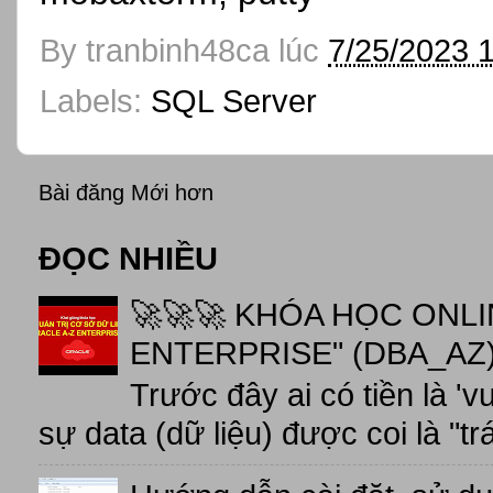
By
tranbinh48ca
lúc
7/25/2023 
Labels:
SQL Server
Bài đăng Mới hơn
ĐỌC NHIỀU
🚀🚀🚀 KHÓA HỌC ONL
ENTERPRISE" (DBA_AZ),
Trước đây ai có tiền là 'v
sự data (dữ liệu) được coi là "tr