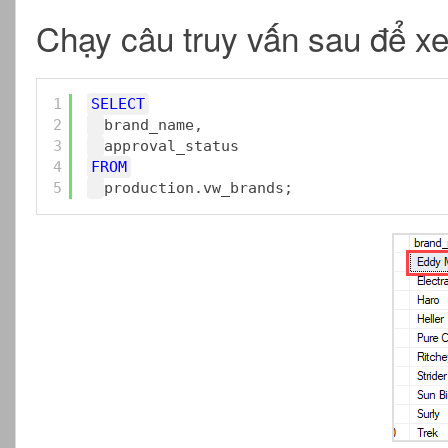
Chạy câu truy vấn sau để xe
1
SELECT
2
brand_name,
3
approval_status
4
FROM
5
production.vw_brands;