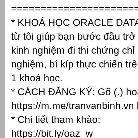
=====================
* KHOÁ HỌC ORACLE DATAB
từ tôi giúp bạn bước đầu tr
kinh nghiệm đi thi chứng chỉ
nghiệm, bí kíp thực chiến tr
1 khoá học.
* CÁCH ĐĂNG KÝ: Gõ (.) hoặc
https://m.me/tranvanbinh.vn
* Chi tiết tham khảo:
https://bit.ly/oaz_w