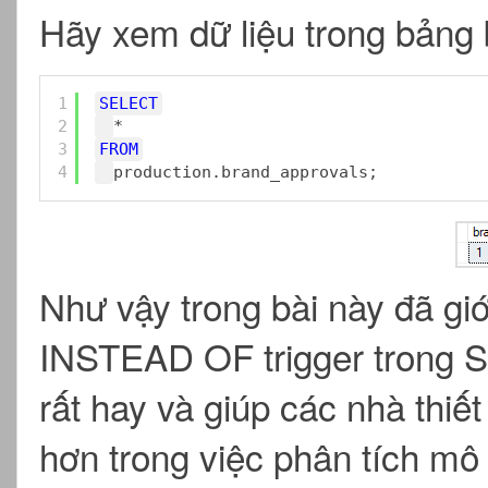
Hãy xem dữ liệu trong bảng
1
SELECT
2
*
3
FROM
4
production.brand_approvals;
Như vậy trong bài này đã gi
INSTEAD OF trigger trong S
rất hay và giúp các nhà thiế
hơn trong việc phân tích m