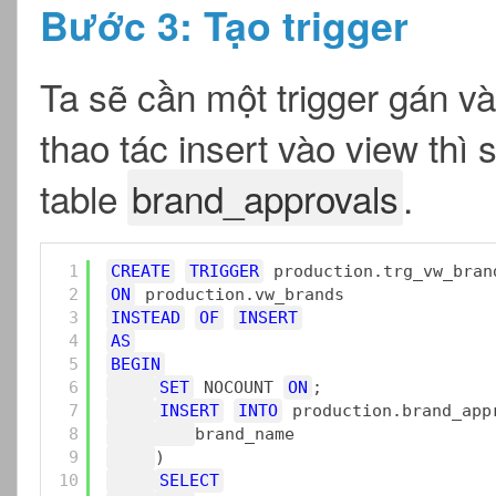
Bước 3: Tạo trigger
Ta sẽ cần một trigger gán v
thao tác insert vào view thì 
table
brand_approvals
.
1
CREATE
TRIGGER
production.trg_vw_bran
2
ON
production.vw_brands
3
INSTEAD
OF
INSERT
4
AS
5
BEGIN
6
SET
NOCOUNT 
ON
;
7
INSERT
INTO
production.brand_app
8
brand_name
9
)
10
SELECT