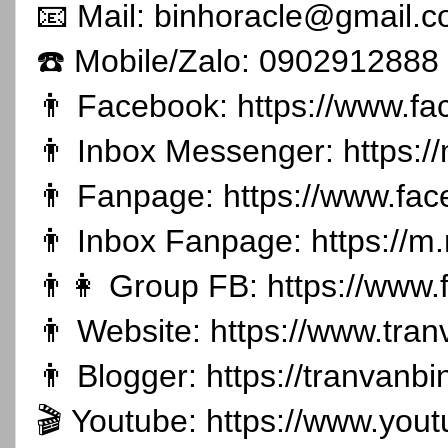
📧 Mail: binhoracle@gmail.
☎️ Mobile/Zalo: 0902912888
👨 Facebook:
https://www.f
👨 Inbox Messenger:
https:
👨 Fanpage:
https://www.fa
👨 Inbox Fanpage:
https://m
👨👩 Group FB:
https://www
👨 Website:
https://www.tran
👨 Blogger:
https://tranvanb
🎬 Youtube:
https://www.you