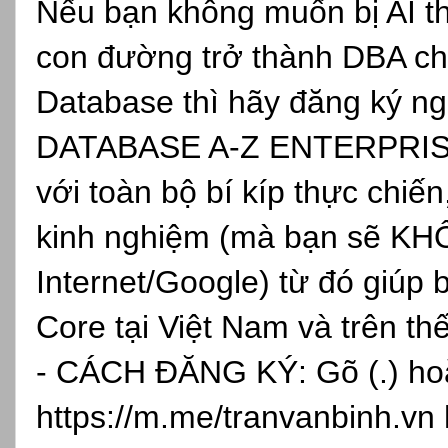
Nếu bạn không muốn bị AI th
con đường trở thành DBA ch
Database thì hãy đăng ký
DATABASE A-Z ENTERPRISE, 
với toàn bộ bí kíp thực chiến
kinh nghiệm (mà bạn sẽ KH
Internet/Google) từ đó giúp 
Core tại Việt Nam và trên th
- CÁCH ĐĂNG KÝ: Gõ (.) hoặc
https://m.me/tranvanbinh.vn