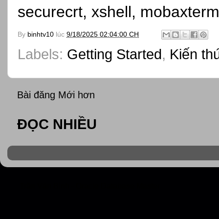
securecrt, xshell, mobaxterm
By
binhtv10
lúc
9/18/2025 02:04:00 CH
Labels:
Getting Started
,
Kiến th
Bài đăng Mới hơn
ĐỌC NHIỀU
Trần Văn Bình - Oracle Database Master