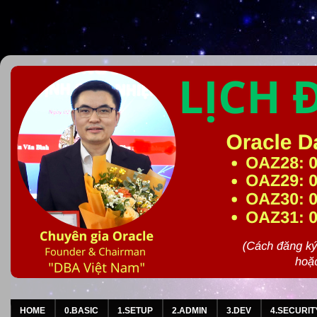
HOME
0.BASIC
1.SETUP
2.ADMIN
3.DEV
4.SECURIT