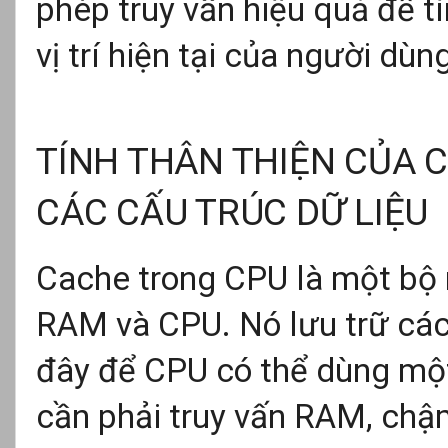
phép truy vấn hiệu quả để t
vị trí hiện tại của người dùn
TÍNH THÂN THIỆN CỦA 
CÁC CẤU TRÚC DỮ LIỆU
Cache trong CPU là một bộ
RAM và CPU. Nó lưu trữ các 
đây để CPU có thể dùng mộ
cần phải truy vấn RAM, chậ