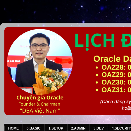
HOME
0.BASIC
1.SETUP
2.ADMIN
3.DEV
4.SECURIT