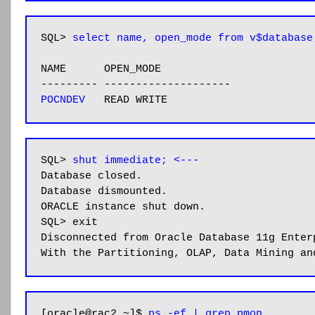
SQL> 
select name, open_mode from v$database
NAME      OPEN_MODE

POCNDEV
   READ WRITE
SQL> 
shut immediate; <---
Database closed.

Database dismounted.

ORACLE instance shut down.

SQL> exit

Disconnected from Oracle Database 11g Enter
With the Partitioning, OLAP, Data Mining an
[oracle@rac2 ~]$
 ps -ef | grep pmon