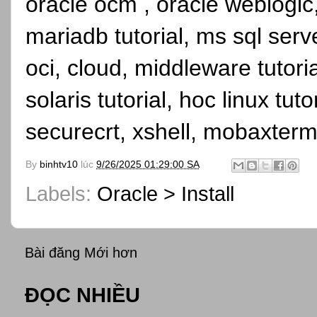
oracle ocm , oracle weblogic, 
mariadb tutorial, ms sql serve
oci, cloud, middleware tutori
solaris tutorial, hoc linux tutor
securecrt, xshell, mobaxterm
By
binhtv10
lúc
9/26/2025 01:29:00 SA
Labels:
Oracle > Install
Bài đăng Mới hơn
ĐỌC NHIỀU