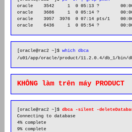
oracle    3542     1  0 05:13 ?        00:00
oracle    3686     1  0 05:14 ?        00:00
oracle    3957  3976  0 07:14 pts/1    00:00
oracle    6436     1  0 05:54 ?        00:0
[oracle@rac2 ~]$ 
which dbca
/u01/app/oracle/product/11.2.0.4/db_1/bin/d
KHÔNG làm trên máy PRODUCT
[oracle@rac2 ~]$ 
dbca -silent -deleteDataba
Connecting to database

4% complete

9% complete
