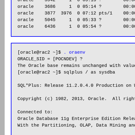
oracle    3542     1  0 05:13 ?        00:00
oracle    3686     1  0 05:14 ?        00:00
oracle    3877  3976  0 07:12 pts/1    00:00
oracle    5045     1  0 05:33 ?        00:0
oracle    6436     1  0 05:54 ?        00:0
[oracle@rac2 ~]$ 
. oraenv
ORACLE_SID = [POCNDEV] ?

The Oracle base remains unchanged with value
[oracle@rac2 ~]$ sqlplus / as sysdba

SQL*Plus: Release 11.2.0.4.0 Production on 
Copyright (c) 1982, 2013, Oracle.  All right
Connected to:

Oracle Database 11g Enterprise Edition Rele
With the Partitioning, OLAP, Data Mining an