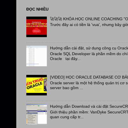
ĐỌC NHIỀU
🚀🚀🚀 KHÓA HỌC ONLINE COACHING "OR
Trước đây ai có tiền là 'vua', nhưng bây giờ 
Hướng dẫn cài đặt, sử dụng công cụ Oracl
Oracle SQL Developer là phần mềm do chín
Oracle tại đây...
[VIDEO] HỌC ORACLE DATABASE CƠ BẢN
Oracle server là một hệ thống quản trị cơ 
server bao gồm ...
Hướng dẫn Download và cài đặt SecureC
Giới thiệu phần mềm: VanDyke SecureCRT a
quan cung cấp tr...