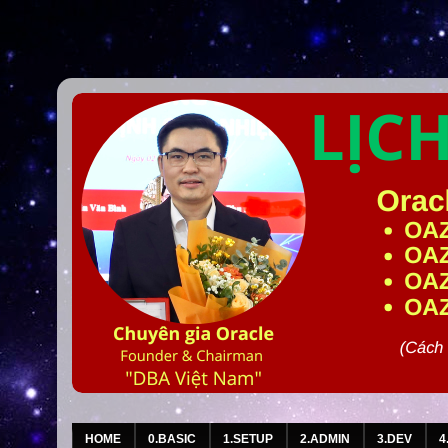
HOME
0.BASIC
1.SETUP
2.ADMIN
3.DEV
4