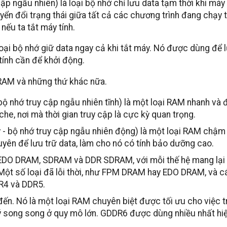
ngẫu nhiên) là loại bộ nhớ chỉ lưu data tạm thời khi máy 
yển đổi trạng thái giữa tất cả các chương trình đang chạy t
nếu ta tắt máy tính.
oại bộ nhớ giữ data ngay cả khi tắt máy. Nó được dùng để 
tính cần để khởi động.
AM và những thứ khác nữa.
nhớ truy cập ngẫu nhiên tĩnh) là một loại RAM nhanh và đắ
e, nơi mà thời gian truy cập là cực kỳ quan trọng.
bộ nhớ truy cập ngẫu nhiên động) là một loại RAM chậm 
ên để lưu trữ data, làm cho nó có tính bảo dưỡng cao.
EDO DRAM, SDRAM và DDR SDRAM, với mỗi thế hệ mang lại
Một số loại đã lỗi thời, như FPM DRAM hay EDO DRAM, và cá
DR4 và DDR5.
 Nó là một loại RAM chuyên biệt được tối ưu cho việc tr
ý song song ở quy mô lớn. GDDR6 được dùng nhiều nhất hiệ