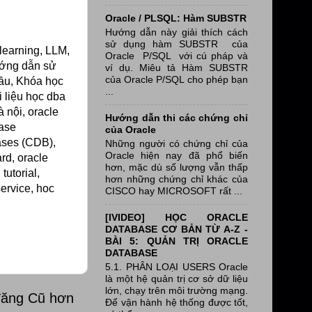
Oracle / PLSQL: Hàm SUBSTR
Hướng dẫn này giải thích cách
sử dụng hàm SUBSTR của
 learning, LLM,
Oracle P/SQL với cú pháp và
Hướng dẫn sử
ví dụ. Miêu tả Hàm SUBSTR
của Oracle P/SQL cho phép bạn
đầu, Khóa học
...
i liệu học dba
 nội, oracle
Hướng dẫn thi các chứng chỉ
base
của Oracle
bases (CDB),
Những người có chứng chỉ của
Oracle hiện nay đã phổ biến
rd, oracle
hơn, mặc dù số lượng vẫn thấp
tutorial,
hơn những chứng chỉ khác của
service, hoc
CISCO hay MICROSOFT rất ...
[IVIDEO] HỌC ORACLE
DATABASE CƠ BẢN TỪ A-Z -
BÀI 5: QUẢN TRỊ ORACLE
DATABASE
5.1. PHÂN LOẠI USERS Oracle
là một hệ quản trị cơ sở dữ liệu
lớn, chạy trên môi trường mạng.
đăng Cũ hơn
Để vận hành hệ thống được tốt,