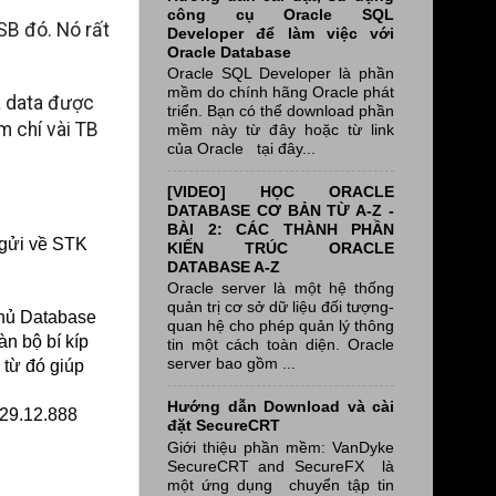
công cụ Oracle SQL
SB đó. Nó rất
Developer để làm việc với
Oracle Database
Oracle SQL Developer là phần
mềm do chính hãng Oracle phát
a data được
triển. Bạn có thể download phần
m chí vài TB
mềm này từ đây hoặc từ link
của Oracle tại đây...
[VIDEO] HỌC ORACLE
DATABASE CƠ BẢN TỪ A-Z -
BÀI 2: CÁC THÀNH PHẦN
 gửi về STK
KIẾN TRÚC ORACLE
DATABASE A-Z
Oracle server là một hệ thống
quản trị cơ sở dữ liệu đối tượng-
chủ Database
quan hệ cho phép quản lý thông
n bộ bí kíp
tin một cách toàn diện. Oracle
server bao gồm ...
 từ đó giúp
Hướng dẫn Download và cài
.29.12.888
đặt SecureCRT
Giới thiệu phần mềm: VanDyke
SecureCRT and SecureFX là
một ứng dụng chuyển tập tin