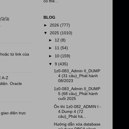
có thể...
BLOG
🚀🚀
.
►
2026
(777)
▼
2025
(1010)
►
12
(8)
►
11
(54)
oặc từ link của
►
10
(159)
▼
9
(435)
1z0-083_Admin II_DUMP
4 (31 câu)_Phát hành
 A-Z
08/2023
diện. Oracle
1z0-083_Admin II_DUMP
5 (68 câu)_Phát hành
cuối 2025
Ôn thi 1z0-082_ADMIN I -
4.Dump 4 (72
giao diện trực
câu)_Phát hà...
Hướng dẫn xóa database