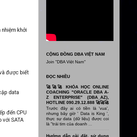
h nhiệm khởi
CỘNG ĐỒNG DBA VIỆT NAM
Join "DBA Việt Nam"
và được biết
ĐỌC NHIỀU
🚀🚀🚀 KHÓA HỌC ONLINE
cập data
COACHING "ORACLE DBA A-
Z ENTERPRISE" (DBA_AZ),
HOTLINE 090.29.12.888 🚀🚀🚀
Trước đây ai có tiền là 'vua',
iếp đến CPU
nhưng bây giờ ' Data is King ',
thực sự data (dữ liệu) được coi
o với SATA
là "trái tim của doanh ...
Hướng dẫn cài đặt, sử dụng