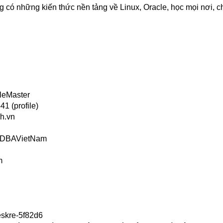
 có những kiến thức nền tảng về Linux, Oracle, học mọi nơi, c
leMaster
1 (profile)
h.vn
s/DBAVietNam
m
eskre-5f82d6