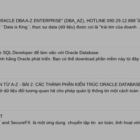
ACLE DBA A-Z ENTERPRISE" (DBA_AZ), HOTLINE 090.29.12.888 
' Data is King ', thực sự data (dữ liệu) được coi là "trái tim của doanh ..
e SQL Developer để làm việc với Oracle Database
h hãng Oracle phát triển. Bạn có thể download phần mềm này từ đây h
 TỪ A-Z - BÀI 2: CÁC THÀNH PHẦN KIẾN TRÚC ORACLE DATABASE
sở dữ liệu đối tượng-quan hệ cho phép quản lý thông tin một cách toàn 
RT
nd SecureFX là một ứng dụng chuyển tập tin an toàn, linh hoạt với 