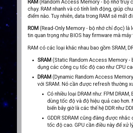
RAM
(Random Access Memory - bộ nhớ truy cập 
chạy. RAM nhanh và có tính linh động, giúp chu
điểm nào. Tuy nhiên, data trong RAM sẽ mất đi 
ROM
(Read-Only Memory - bộ nhớ chỉ đọc) là l
tin quan trọng như BIOS hay firmware mà máy 
RAM có các loại khác nhau bao gồm SRAM, DR
SRAM
(Static Random Access Memory - bộ 
dụng các công cụ tốc độ cao như CPU cach
DRAM
(Dynamic Random Access Memory - 
với SRAM. Nó cần được refresh thường xuy
Có nhiều loại DRAM như: FPM DRAM, 
dùng tốc độ và độ hiệu quả cao hơn. 
biến bây giờ là các thế hệ DDR như D
GDDR SDRAM cũng đàng được nhắc đến.
tốc độ cao. GPU cần điều này để xử l