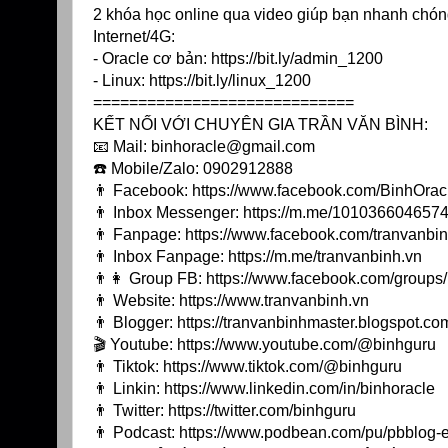
2 khóa học online qua video giúp bạn nhanh chóng
Internet/4G:
- Oracle cơ bản:
https://bit.ly/admin_1200
- Linux:
https://bit.ly/linux_1200
=============================
KẾT NỐI VỚI CHUYÊN GIA TRẦN VĂN BÌNH:
📧 Mail: binhoracle@gmail.com
☎️ Mobile/Zalo: 0902912888
👨 Facebook:
https://www.facebook.com/BinhOrac
👨 Inbox Messenger:
https://m.me/10103660465744
👨 Fanpage:
https://www.facebook.com/tranvanbin
👨 Inbox Fanpage:
https://m.me/tranvanbinh.vn
👨👩 Group FB:
https://www.facebook.com/group
👨 Website:
https://www.tranvanbinh.vn
👨 Blogger:
https://tranvanbinhmaster.blogspot.co
🎬 Youtube:
https://www.youtube.com/@binhguru
👨 Tiktok:
https://www.tiktok.com/@binhguru
👨 Linkin:
https://www.linkedin.com/in/binhoracle
👨 Twitter:
https://twitter.com/binhguru
👨 Podcast:
https://www.podbean.com/pu/pbblog-