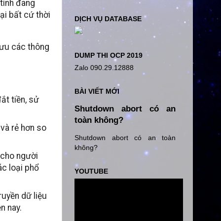
tính đang
ại bất cứ thời
DỊCH VỤ DATABASE
lưu các thông
DUMP THI OCP 2019
Zalo 090.29.12888
BÀI VIẾT MỚI
t tiền, sử
Shutdown abort có an
toàn không?
và rẻ hơn so
Shutdown abort có an toàn
không?
 cho người
c loại phổ
YOUTUBE
uyền dữ liệu
n nay.