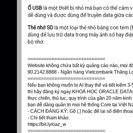
Ổ USB
là một thiết bị nhỏ mà bạn có thể cắm v
dễ dùng và được dùng để truyền data giữa các
Thẻ nhớ SD
là một loại thẻ nhỏ bằng con tem 
dùng để lưu trữ data trong máy ảnh số hay đi
bộ nhớ.
=============================
Website không chứa bất kỳ quảng cáo nào, mọi đóng
90.2142.8888 - Ngân hàng Vietcombank Thăng 
=============================
Nếu bạn không muốn bị AI thay thế và tiết kiệm 
thì hãy đăng ký ngay KHOÁ HỌC ORACLE DATABAS
thực chiến, thủ tục, quy trình của gần 20 năm ki
bạn dễ dàng quản trị mọi hệ thống Core tại Việt N
- CÁCH ĐĂNG KÝ: Gõ (.) hoặc để lại số điện thoạ
- Chi tiết tham khảo:
https://bit.ly/oaz_w
=============================