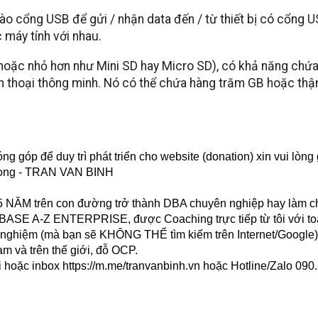
ào cổng USB để gửi / nhận data đến / từ thiết bị có cổng U
 máy tính với nhau.
(hoặc nhỏ hơn như Mini SD hay Micro SD), có khả năng chứ
ện thoại thông minh. Nó có thể chứa hàng trăm GB hoặc thậ
 góp để duy trì phát triển cho website (donation) xin vui lòng
Long - TRAN VAN BINH
3-5 NĂM trên con đường trở thành DBA chuyên nghiệp hay làm 
E A-Z ENTERPRISE, được Coaching trực tiếp từ tôi với toà
nh nghiệm (mà bạn sẽ KHÔNG THỂ tìm kiếm trên Internet/Google)
am và trên thế giới, đỗ OCP.
i hoặc inbox
https://m.me/tranvanbinh.vn
hoặc Hotline/Zalo 090