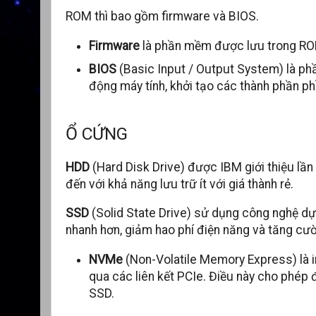
ROM thì bao gồm firmware và BIOS.
Firmware
là phần mềm được lưu trong ROM 
BIOS
(Basic Input / Output System) là ph
động máy tính, khởi tạo các thành phần ph
Ổ CỨNG
HDD
(Hard Disk Drive) được IBM giới thiệu lầ
đến với khả năng lưu trữ ít với giá thành rẻ.
SSD
(Solid State Drive) sử dụng công nghệ dựa
nhanh hơn, giảm hao phí điện năng và tăng cườn
NVMe
(Non-Volatile Memory Express) là i
qua các liên kết PCIe. Điều này cho phép 
SSD.