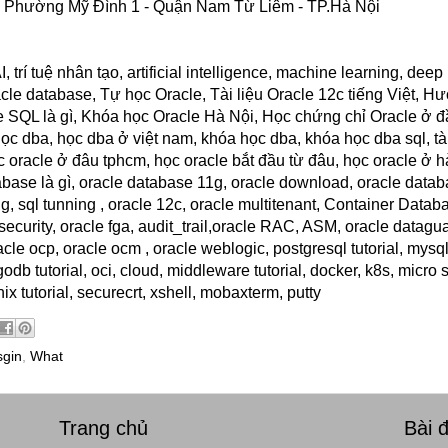
 - Phường Mỹ Đình 1 - Quận Nam Từ Liêm - TP.Hà Nội
 trí tuệ nhân tạo, artificial intelligence, machine learning, deep
acle database, Tự học Oracle, Tài liệu Oracle 12c tiếng Việt, 
 SQL là gì, Khóa học Oracle Hà Nội, Học chứng chỉ Oracle ở 
l, học dba, học dba ở việt nam, khóa học dba, khóa học dba sql, tà
c oracle ở đâu tphcm, học oracle bắt đầu từ đâu, học oracle ở hà
tabase là gì, oracle database 11g, oracle download, oracle data
ng, sql tunning , oracle 12c, oracle multitenant, Container Data
curity, oracle fga, audit_trail,oracle RAC, ASM, oracle datagua
le ocp, oracle ocm , oracle weblogic, postgresql tutorial, mysql 
godb tutorial, oci, cloud, middleware tutorial, docker, k8s, micro 
 unix tutorial, securecrt, xshell, mobaxterm, putty
sgin
,
What
Trang chủ
Bài 