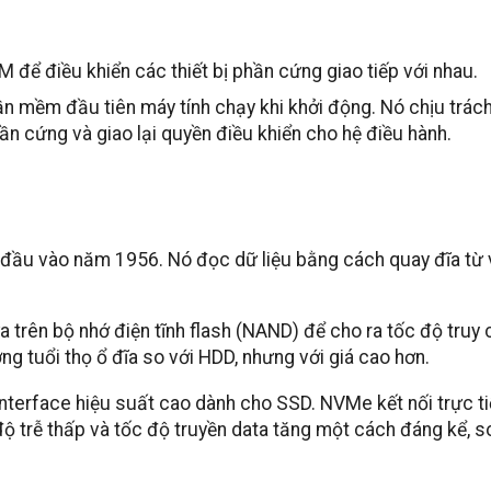
để điều khiển các thiết bị phần cứng giao tiếp với nhau.
ần mềm đầu tiên máy tính chạy khi khởi động. Nó chịu trác
ần cứng và giao lại quyền điều khiển cho hệ điều hành.
n đầu vào năm 1956. Nó đọc dữ liệu bằng cách quay đĩa từ 
 trên bộ nhớ điện tĩnh flash (NAND) để cho ra tốc độ truy 
g tuổi thọ ổ đĩa so với HDD, nhưng với giá cao hơn.
nterface hiệu suất cao dành cho SSD. NVMe kết nối trực t
độ trễ thấp và tốc độ truyền data tăng một cách đáng kể, s