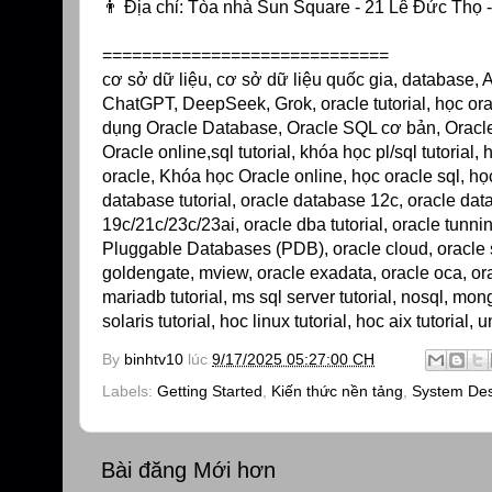
👨 Địa chỉ: Tòa nhà Sun Square - 21 Lê Đức Thọ
=============================
cơ sở dữ liệu, cơ sở dữ liệu quốc gia, database, AI,
ChatGPT, DeepSeek, Grok, oracle tutorial, học or
dụng Oracle Database, Oracle SQL cơ bản, Oracle
Oracle online,sql tutorial, khóa học pl/sql tutoria
oracle, Khóa học Oracle online, học oracle sql, họ
database tutorial, oracle database 12c, oracle da
19c/21c/23c/23ai, oracle dba tutorial, oracle tunni
Pluggable Databases (PDB), oracle cloud, oracle se
goldengate, mview, oracle exadata, oracle oca, orac
mariadb tutorial, ms sql server tutorial, nosql, mon
solaris tutorial, hoc linux tutorial, hoc aix tutorial,
By
binhtv10
lúc
9/17/2025 05:27:00 CH
Labels:
Getting Started
,
Kiến thức nền tảng
,
System De
Bài đăng Mới hơn