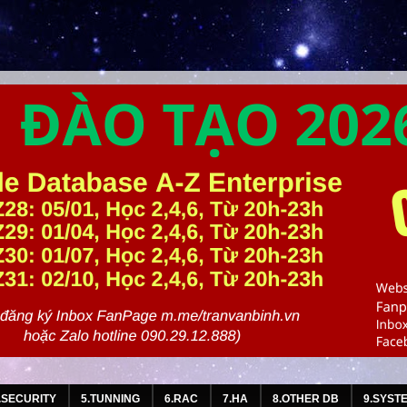
.SECURITY
5.TUNNING
6.RAC
7.HA
8.OTHER DB
9.SYST