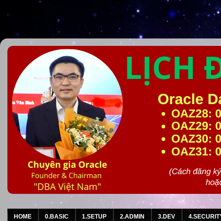
HOME
0.BASIC
1.SETUP
2.ADMIN
3.DEV
4.SECURIT