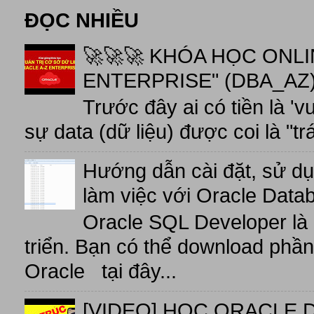
ĐỌC NHIỀU
🚀🚀🚀 KHÓA HỌC ONL
ENTERPRISE" (DBA_AZ),
Trước đây ai có tiền là 'v
sự data (dữ liệu) được coi là "tr
Hướng dẫn cài đặt, sử d
làm việc với Oracle Data
Oracle SQL Developer là
triển. Bạn có thể download phầ
Oracle tại đây...
[VIDEO] HỌC ORACLE D