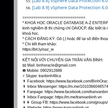
[Lab 8.8] vSphere Data Protection 6.
[Lab 8.9] vSphere Data Protection 6.
=============================
* KHOÁ HỌC ORACLE DATABASE A-Z ENTERPRISE t
kinh nghiệm đi thi chứng chỉ OA/OCP, đặc biệt là r
khoá học.
* CÁCH ĐĂNG KÝ: Gõ (.) hoặc để lại số điện thoạ
* Chi tiết tham khảo:
https://bit.ly/oaz_w
=============================
KẾT NỐI VỚI CHUYÊN GIA TRẦN VĂN BÌNH:
📧 Mail: binhoracle@gmail.com
☎️ Mobile: 0902912888
⚡️ Skype: tranbinh48ca
👨 Facebook:
https://www.facebook.com/BinhOrac
👨 Inbox Messenger:
https://m.me/10103660465744
👨 Fanpage:
https://www.facebook.com/tranvanbin
👨 Inbox Fanpage:
https://m.me/tranvanbinh.vn
👨👩 Group FB:
https://www.facebook.com/group
👨 Website:
https://www.tranvanbinh.vn