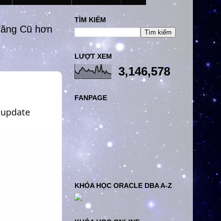
TÌM KIẾM
đăng Cũ hơn
LƯỢT XEM
3,146,578
FANPAGE
 update
KHÓA HỌC ORACLE DBA A-Z