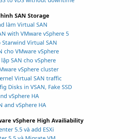
vSS to vDS without downtime
 hình SAN Storage
nd làm Virtual SAN
 SAN with VMware vSphere 5
p Starwind Virtual SAN
SAN cho VMware vSphere
iả lập SAN cho vSphere
 VMware vSphere cluster
rnel Virtual SAN traffic
ig Disks in VSAN, Fake SSD
and vSphere HA
AN and vSphere HA
re vSphere High Availiability
enter 5.5 và add ESXi
ter 5.5 và Migrate VM