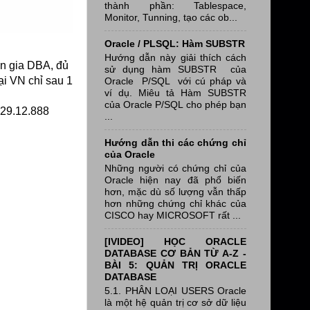
thành phần: Tablespace,
Monitor, Tunning, tạo các ob...
Oracle / PLSQL: Hàm SUBSTR
Hướng dẫn này giải thích cách
n gia DBA, đủ
sử dụng hàm SUBSTR của
ại VN chỉ sau 1
Oracle P/SQL với cú pháp và
ví dụ. Miêu tả Hàm SUBSTR
của Oracle P/SQL cho phép bạn
.29.12.888
...
Hướng dẫn thi các chứng chỉ
của Oracle
Những người có chứng chỉ của
Oracle hiện nay đã phổ biến
hơn, mặc dù số lượng vẫn thấp
hơn những chứng chỉ khác của
CISCO hay MICROSOFT rất ...
[IVIDEO] HỌC ORACLE
DATABASE CƠ BẢN TỪ A-Z -
BÀI 5: QUẢN TRỊ ORACLE
DATABASE
5.1. PHÂN LOẠI USERS Oracle
là một hệ quản trị cơ sở dữ liệu