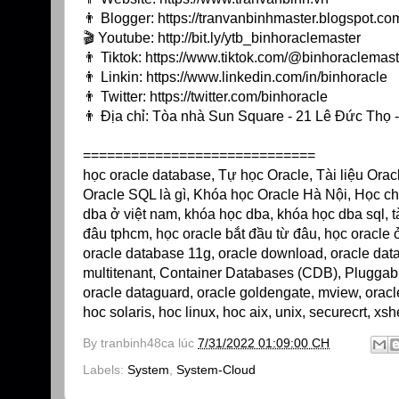
👨 Blogger:
https://tranvanbinhmaster.blogspot.co
🎬 Youtube:
http://bit.ly/ytb_binhoraclemaster
👨 Tiktok:
https://www.tiktok.com/@binhoraclemast
👨 Linkin:
https://www.linkedin.com/in/binhoracle
👨 Twitter:
https://twitter.com/binhoracle
👨 Địa chỉ: Tòa nhà Sun Square - 21 Lê Đức Thọ
=============================
học oracle database, Tự học Oracle, Tài liệu Ora
Oracle SQL là gì, Khóa học Oracle Hà Nội, Học ch
dba ở việt nam, khóa học dba, khóa học dba sql, tà
đâu tphcm, học oracle bắt đầu từ đâu, học oracle ở
oracle database 11g, oracle download, oracle databa
multitenant, Container Databases (CDB), Pluggable 
oracle dataguard, oracle goldengate, mview, oracl
hoc solaris, hoc linux, hoc aix, unix, securecrt, xs
By
tranbinh48ca
lúc
7/31/2022 01:09:00 CH
Labels:
System
,
System-Cloud