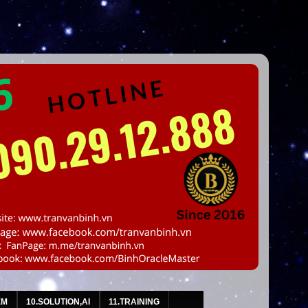
EM
10.SOLUTION,AI
11.TRAINING