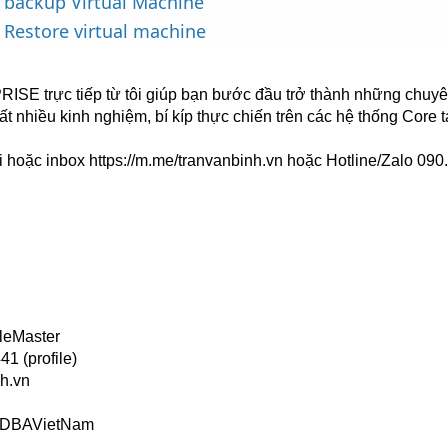
0 backup Virtual Machine
0 Restore virtual machine
rực tiếp từ tôi giúp bạn bước đầu trở thành những chuyê
ất nhiều kinh nghiệm, bí kíp thực chiến trên các hệ thống Core t
i hoặc inbox
https://m.me/tranvanbinh.vn
hoặc Hotline/Zalo 090
leMaster
1 (profile)
h.vn
s/DBAVietNam