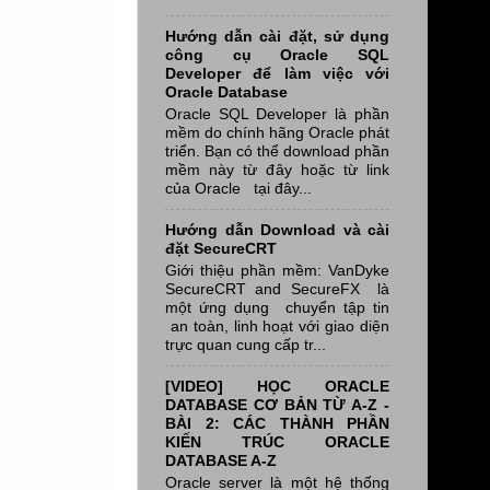
Hướng dẫn cài đặt, sử dụng
công cụ Oracle SQL
Developer để làm việc với
Oracle Database
Oracle SQL Developer là phần
mềm do chính hãng Oracle phát
triển. Bạn có thể download phần
mềm này từ đây hoặc từ link
của Oracle tại đây...
Hướng dẫn Download và cài
đặt SecureCRT
Giới thiệu phần mềm: VanDyke
SecureCRT and SecureFX là
một ứng dụng chuyển tập tin
an toàn, linh hoạt với giao diện
trực quan cung cấp tr...
[VIDEO] HỌC ORACLE
DATABASE CƠ BẢN TỪ A-Z -
BÀI 2: CÁC THÀNH PHẦN
KIẾN TRÚC ORACLE
DATABASE A-Z
Oracle server là một hệ thống