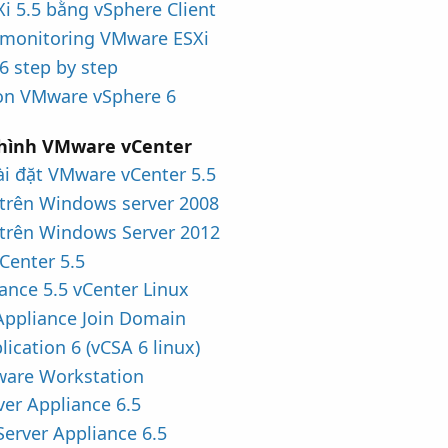
i 5.5 bằng vSphere Client
o monitoring VMware ESXi
6 step by step
i on VMware vSphere 6
u hình VMware vCenter
ài đặt VMware vCenter 5.5
5 trên Windows server 2008
5 trên Windows Server 2012
Center 5.5
iance 5.5 vCenter Linux
 Appliance Join Domain
ication 6 (vCSA 6 linux)
Mware Workstation
ver Appliance 6.5
Server Appliance 6.5