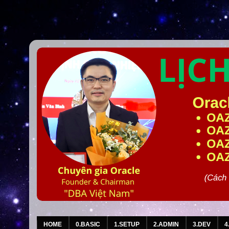
HOME
0.BASIC
1.SETUP
2.ADMIN
3.DEV
4