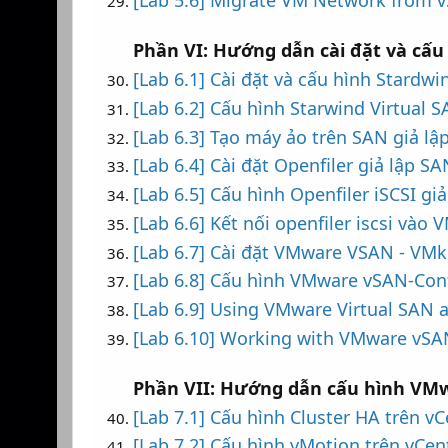
[Lab 5.6] Migrate VM Network from 
Phần VI: Hướng dẫn cài đặt và cấu
[Lab 6.1] Cài đặt và cấu hình Stardwi
[Lab 6.2] Cấu hình Starwind Virtual
[Lab 6.3] Tạo máy ảo trên SAN giả lậ
[Lab 6.4] Cài đặt Openfiler giả lập 
[Lab 6.5] Cấu hình Openfiler iSCSI g
[Lab 6.6] Kết nối openfiler iscsi vào
[Lab 6.7] Cài đặt VMware VSAN - VMke
[Lab 6.8] Cấu hình VMware vSAN-Conf
[Lab 6.9] Using VMware Virtual SAN 
[Lab 6.10] Working with VMware vS
Phần VII: Hướng dẫn cấu hình VMwa
[Lab 7.1] Cấu hình Cluster HA trên vC
[Lab 7.2] Cấu hình vMotion trên vCen