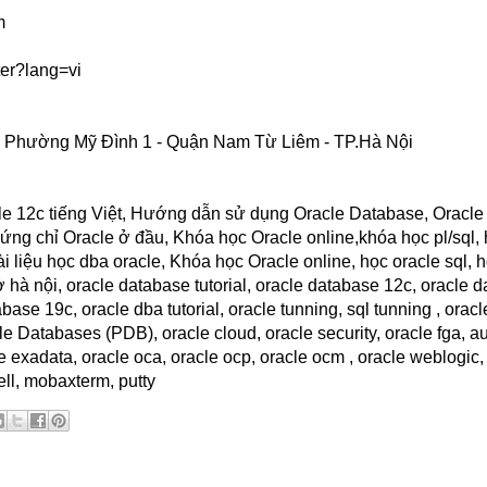
m
er?lang=vi
 - Phường Mỹ Đình 1 - Quận Nam Từ Liêm - TP.Hà Nội
cle 12c tiếng Việt, Hướng dẫn sử dụng Oracle Database, Oracl
ứng chỉ Oracle ở đầu, Khóa học Oracle online,khóa học pl/sql,
i liệu học dba oracle, Khóa học Oracle online, học oracle sql, 
 hà nội, oracle database tutorial, oracle database 12c, oracle d
se 19c, oracle dba tutorial, oracle tunning, sql tunning , oracl
Databases (PDB), oracle cloud, oracle security, oracle fga, aud
e exadata, oracle oca, oracle ocp, oracle ocm , oracle weblogic
hell, mobaxterm, putty