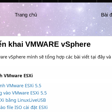
Trang chủ
Bài 
riển khai VMWARE vSphere
re vSphere mình sẽ tổng hợp các bài viết tại đây và
nh VMware ESXi
ình VMware ESXi 5.5
g vào VMware ESXi 5.5
SXi bằng LinuxLiveUSB
ào file ISO cài đặt ESXi