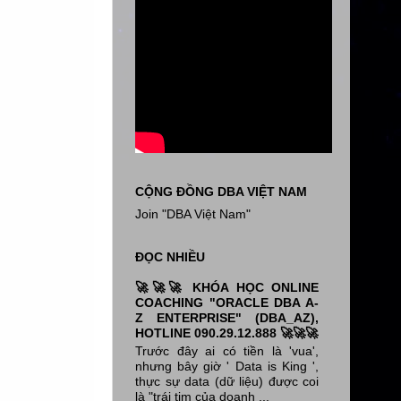
CỘNG ĐỒNG DBA VIỆT NAM
Join "DBA Việt Nam"
ĐỌC NHIỀU
🚀🚀🚀 KHÓA HỌC ONLINE
COACHING "ORACLE DBA A-
Z ENTERPRISE" (DBA_AZ),
HOTLINE 090.29.12.888 🚀🚀🚀
Trước đây ai có tiền là 'vua',
nhưng bây giờ ' Data is King ',
thực sự data (dữ liệu) được coi
là "trái tim của doanh ...