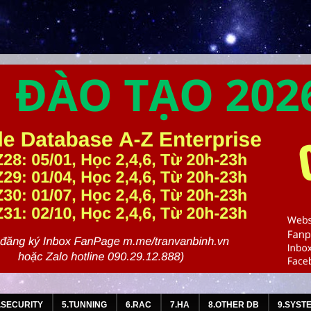
.SECURITY
5.TUNNING
6.RAC
7.HA
8.OTHER DB
9.SYST