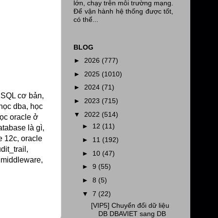
lớn, chạy trên môi trường mạng.
Để vận hành hệ thống được tốt,
có thể...
BLOG
►
2026
(777)
►
2025
(1010)
►
2024
(71)
e SQL cơ bản,
►
2023
(715)
 học dba, học
▼
2022
(514)
học oracle ở
►
12
(11)
atabase là gì,
e 12c, oracle
►
11
(192)
it_trail,
►
10
(47)
, middleware,
►
9
(55)
►
8
(5)
▼
7
(22)
[VIP5] Chuyển đổi dữ liệu
DB DBAVIET sang DB