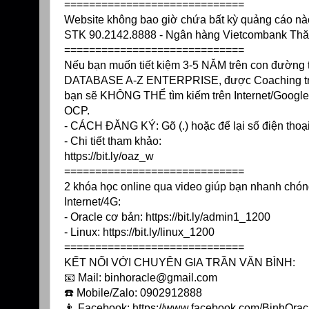
=============================
Website không bao giờ chứa bất kỳ quảng cáo nào, 
STK 90.2142.8888 - Ngân hàng Vietcombank Th
=============================
Nếu bạn muốn tiết kiệm 3-5 NĂM trên con đườn
DATABASE A-Z ENTERPRISE, được Coaching trực tiế
bạn sẽ KHÔNG THỂ tìm kiếm trên Internet/Google g
OCP.
- CÁCH ĐĂNG KÝ: Gõ (.) hoặc để lại số điện thoạ
- Chi tiết tham khảo:
https://bit.ly/oaz_w
=============================
2 khóa học online qua video giúp bạn nhanh chóng
Internet/4G:
- Oracle cơ bản:
https://bit.ly/admin1_1200
- Linux:
https://bit.ly/linux_1200
=============================
KẾT NỐI VỚI CHUYÊN GIA TRẦN VĂN BÌNH:
📧 Mail: binhoracle@gmail.com
☎️ Mobile/Zalo: 0902912888
👨 Facebook:
https://www.facebook.com/BinhOrac