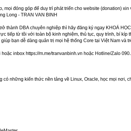
mọi đóng góp để duy trì phát triển cho website (donation) xin 
ăng Long - TRAN VAN BINH
g trở thành DBA chuyên nghiệp thì hãy đăng ký ngay KHOÁ H
p từ tôi với toàn bộ kinh nghiệm, thủ tục, quy trình, bí kíp 
iúp bạn dễ dàng quản trị mọi hệ thống Core tại Việt Nam và trê
i hoặc inbox
https://m.me/tranvanbinh.vn
hoặc Hotline/Zalo 090
 có những kiến thức nền tảng về Linux, Oracle, học mọi nơi, c
leMaster