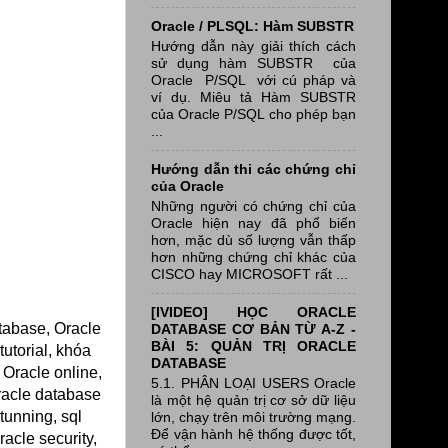
Oracle / PLSQL: Hàm SUBSTR
Hướng dẫn này giải thích cách
sử dụng hàm SUBSTR của
Oracle P/SQL với cú pháp và
ví dụ. Miêu tả Hàm SUBSTR
của Oracle P/SQL cho phép bạn
...
Hướng dẫn thi các chứng chỉ
của Oracle
Những người có chứng chỉ của
Oracle hiện nay đã phổ biến
hơn, mặc dù số lượng vẫn thấp
hơn những chứng chỉ khác của
CISCO hay MICROSOFT rất ...
[IVIDEO] HỌC ORACLE
atabase, Oracle
DATABASE CƠ BẢN TỪ A-Z -
BÀI 5: QUẢN TRỊ ORACLE
utorial, khóa
DATABASE
 Oracle online,
5.1. PHÂN LOẠI USERS Oracle
oracle database
là một hệ quản trị cơ sở dữ liệu
tunning, sql
lớn, chạy trên môi trường mạng.
Để vận hành hệ thống được tốt,
acle security,