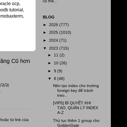
có thể...
oracle ocp,
odb tutorial,
l, mobaxterm,
BLOG
►
2026
(777)
►
2025
(1010)
►
2024
(71)
▼
2023
(715)
►
11
(2)
đăng Cũ hơn
►
10
(26)
►
9
(9)
▼
8
(48)
🚀🚀
Nên tạo index cho trường
foreign key để tránh
.
treo...
[VIP5] BÍ QUYẾT KHI
TẠO, QUẢN LÝ INDEX
A-Z
oặc từ link của
Thủ tục thêm 1 group cho
GoldenGate