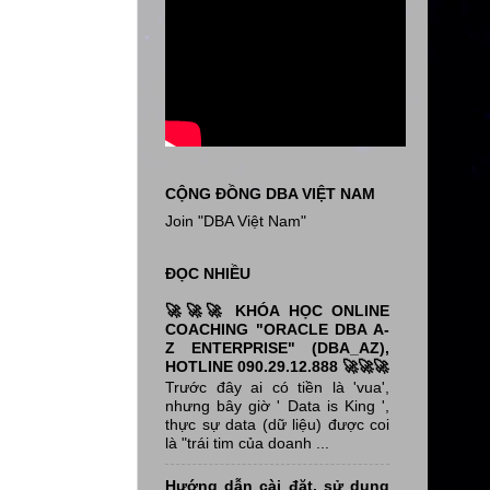
CỘNG ĐỒNG DBA VIỆT NAM
Join "DBA Việt Nam"
ĐỌC NHIỀU
🚀🚀🚀 KHÓA HỌC ONLINE
COACHING "ORACLE DBA A-
Z ENTERPRISE" (DBA_AZ),
HOTLINE 090.29.12.888 🚀🚀🚀
Trước đây ai có tiền là 'vua',
nhưng bây giờ ' Data is King ',
thực sự data (dữ liệu) được coi
là "trái tim của doanh ...
Hướng dẫn cài đặt, sử dụng