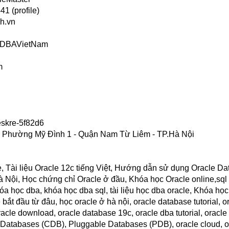
1 (profile)
h.vn
s/DBAVietNam
m
eskre-5f82d6
 - Phường Mỹ Đình 1 - Quận Nam Từ Liêm - TP.Hà Nội
le, Tài liệu Oracle 12c tiếng Việt, Hướng dẫn sử dụng Oracle D
 Nội, Học chứng chỉ Oracle ở đầu, Khóa học Oracle online,sql t
khóa học dba, khóa học dba sql, tài liệu học dba oracle, Khóa học
 bắt đầu từ đâu, học oracle ở hà nội, oracle database tutorial, 
racle download, oracle database 19c, oracle dba tutorial, oracle 
er Databases (CDB), Pluggable Databases (PDB), oracle cloud, or