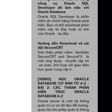
công cụ Oracle SQL
Developer để làm việc với
Oracle Database
Oracle SQL Developer là phần
mềm do chính hãng Oracle phát
triển. Bạn có thể download phần
mềm này từ đây hoặc từ link
của Oracle tại đây...
Hướng dẫn Download và cài
đặt SecureCRT
Giới thiệu phần mềm: VanDyke
SecureCRT and SecureFX là
một ứng dụng chuyển tập tin
an toàn, linh hoạt với giao diện
trực quan cung cấp tr...
[VIDEO] HỌC ORACLE
DATABASE CƠ BẢN TỪ A-Z -
BÀI 2: CÁC THÀNH PHẦN
KIẾN TRÚC ORACLE
DATABASE A-Z
Oracle server là một hệ thống
quản trị cơ sở dữ liệu đối tượng-
quan hệ cho phép quản lý thông