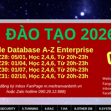
.SECURITY
5.TUNNING
6.RAC
7.HA
8.OTHER DB
9.SYST