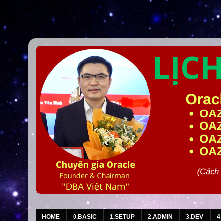
HOME
0.BASIC
1.SETUP
2.ADMIN
3.DEV
4