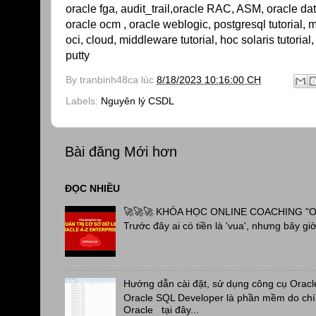
oracle fga, audit_trail,oracle RAC, ASM, oracle da
oracle ocm , oracle weblogic, postgresql tutorial, my
oci, cloud, middleware tutorial, hoc solaris tutorial,
putty
By
tranbinh48ca
lúc
8/18/2023 10:16:00 CH
Labels:
Nguyên lý CSDL
Bài đăng Mới hơn
ĐỌC NHIỀU
🚀🚀🚀 KHÓA HỌC ONLINE COACHING "OR
Trước đây ai có tiền là 'vua', nhưng bây giờ 
Hướng dẫn cài đặt, sử dụng công cụ Oracl
Oracle SQL Developer là phần mềm do chín
Oracle tại đây...