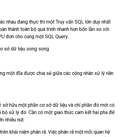
hác nhau đang thực thi một Truy vấn SQL lớn duy nhất
hoàn thành toàn bộ quá trình nhanh hơn bốn lần so với
PU đơn cho cùng một SQL Query.
cơ sở dữ liệu song song.
ùng một đĩa được chia sẻ giữa các công nhân xử lý nền
ý sở hữu một phần cơ sở dữ liệu và chỉ phần đó mới có
ởi bộ xử lý đó. Cần có một giao thức cam kết hai pha để
n nhiều nút.
rên khái niệm phân rã. Việc phân rã một mối quan hệ