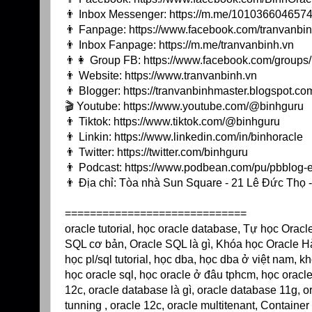
👨 Inbox Messenger:
https://m.me/10103660465744
👨 Fanpage:
https://www.facebook.com/tranvanbin
👨 Inbox Fanpage:
https://m.me/tranvanbinh.vn
👨👩 Group FB:
https://www.facebook.com/group
👨 Website:
https://www.tranvanbinh.vn
👨 Blogger:
https://tranvanbinhmaster.blogspot.co
🎬 Youtube:
https://www.youtube.com/@binhguru
👨 Tiktok:
https://www.tiktok.com/@binhguru
👨 Linkin:
https://www.linkedin.com/in/binhoracle
👨 Twitter:
https://twitter.com/binhguru
👨 Podcast:
https://www.podbean.com/pu/pbblog-
👨 Địa chỉ: Tòa nhà Sun Square - 21 Lê Đức Thọ
=============================
oracle tutorial, học oracle database, Tự học Orac
SQL cơ bản, Oracle SQL là gì, Khóa học Oracle Hà
học pl/sql tutorial, học dba, học dba ở việt nam, 
học oracle sql, học oracle ở đâu tphcm, học oracle
12c, oracle database là gì, oracle database 11g, o
tunning , oracle 12c, oracle multitenant, Contain