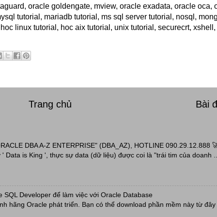
taguard, oracle goldengate, mview, oracle exadata, oracle oca, 
sql tutorial, mariadb tutorial, ms sql server tutorial, nosql, mong
 hoc linux tutorial, hoc aix tutorial, unix tutorial, securecrt, xshel
Trang chủ
Bài 
ACLE DBA A-Z ENTERPRISE" (DBA_AZ), HOTLINE 090.29.12.888 
' Data is King ', thực sự data (dữ liệu) được coi là "trái tim của doanh ..
e SQL Developer để làm việc với Oracle Database
h hãng Oracle phát triển. Bạn có thể download phần mềm này từ đây h