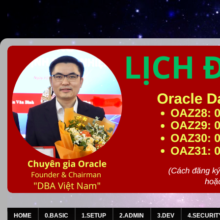
HOME
0.BASIC
1.SETUP
2.ADMIN
3.DEV
4.SECURIT