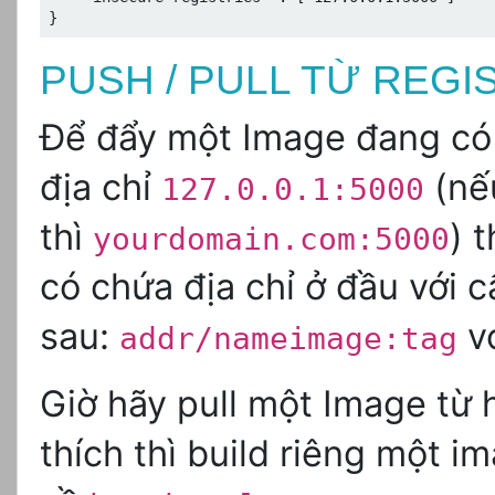
PUSH / PULL TỪ REGI
Để đẩy một Image đang có 
địa chỉ
(nế
127.0.0.1:5000
thì
) 
yourdomain.com:5000
có chứa địa chỉ ở đầu với c
sau:
vớ
addr/nameimage:tag
Giờ hãy pull một Image từ
thích thì build riêng một im