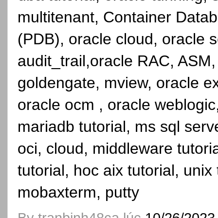
multitenant, Container Dat
(PDB), oracle cloud, oracle se
audit_trail,oracle RAC, ASM,
goldengate, mview, oracle ex
oracle ocm , oracle weblogic, 
mariadb tutorial, ms sql serve
oci, cloud, middleware tutorial
tutorial, hoc aix tutorial, unix
mobaxterm, putty
By
tranbinh48ca
lúc
10/26/2023