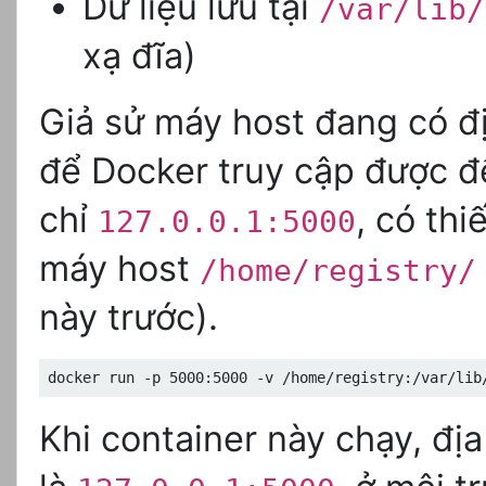
Dữ liệu lưu tại
/var/lib/
xạ đĩa)
Giả sử máy host đang có đị
để Docker truy cập được đ
chỉ
, có thi
127.0.0.1:5000
máy host
/home/registry/
này trước).
docker run -p 5000:5000 -v /home/registry:/var/lib
Khi container này chạy, đị