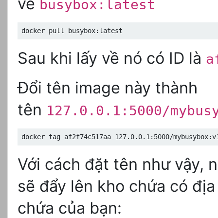
về
busybox:latest
docker pull busybox:latest
Sau khi lấy về nó có ID là
a
Đổi tên image này thành
tên
127.0.0.1:5000/mybus
docker tag af2f74c517aa 127.0.0.1:5000/mybusybox:v
Với cách đặt tên như vậy, 
sẽ đẩy lên kho chứa có địa
chứa của bạn: