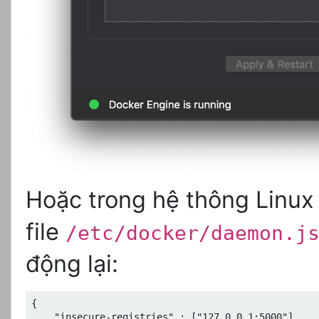
Hoặc trong hệ thông Linux
file
/etc/docker/daemon.j
động lại:
{

    "insecure-registries" : ["127.0.0.1:5000"]
