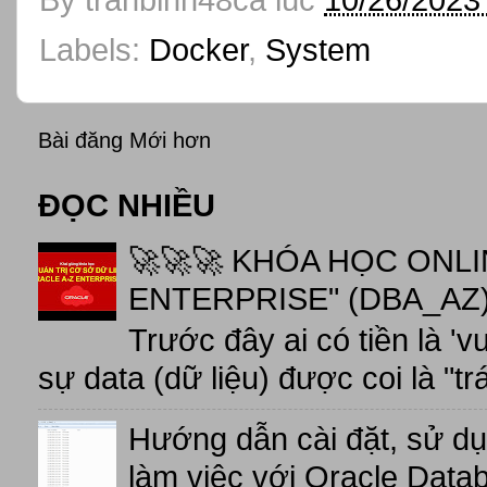
Labels:
Docker
,
System
Bài đăng Mới hơn
ĐỌC NHIỀU
🚀🚀🚀 KHÓA HỌC ONL
ENTERPRISE" (DBA_AZ),
Trước đây ai có tiền là 'v
sự data (dữ liệu) được coi là "tr
Hướng dẫn cài đặt, sử d
làm việc với Oracle Data