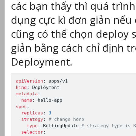
các bạn thấy thì quá trìn
dụng cực kì đơn giản nếu
cũng có thể chọn deploy s
giản bằng cách chỉ định t
Deployment.
apiVersion
:
kind
:
metadata
:
name
:
 hello
-
spec
:
replicas
:
3
strategy
:
# change here
type
:
 RollingUpdate 
# strategy type is R
selector
: