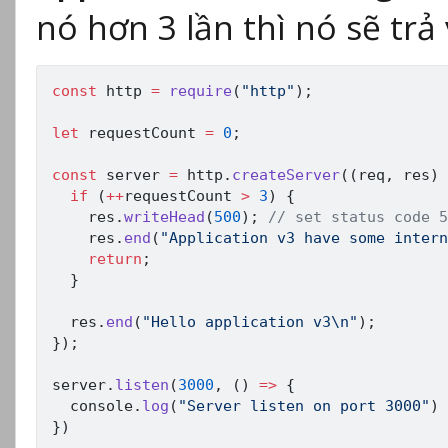
nó hơn 3 lần thì nó sẽ trả v
const
 http 
=
require
(
"http"
)
;
let
 requestCount 
=
0
;
const
 server 
=
 http
.
createServer
(
(
req
,
 res
)
if
(
++
requestCount 
>
3
)
{
    res
.
writeHead
(
500
)
;
// set status code 5
    res
.
end
(
"Application v3 have some intern
return
;
}
  res
.
end
(
"Hello application v3\n"
)
;
}
)
;
server
.
listen
(
3000
,
(
)
=>
{
  console
.
log
(
"Server listen on port 3000"
)
}
)