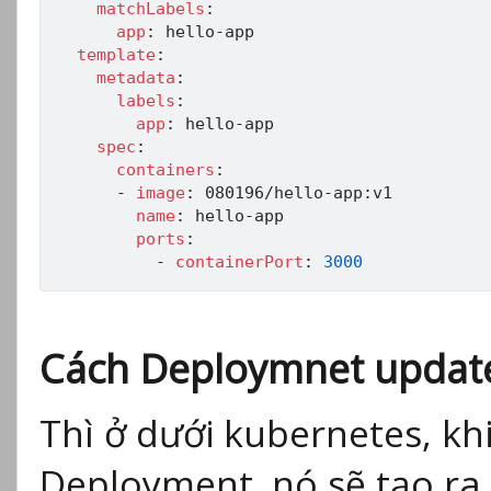
matchLabels
:
app
:
 hello
-
app

template
:
metadata
:
labels
:
app
:
 hello
-
app

spec
:
containers
:
-
image
:
 080196/hello
-
app
:
v1

name
:
 hello
-
app

ports
:
-
containerPort
:
3000
Cách Deploymnet updat
Thì ở dưới kubernetes, kh
Deployment, nó sẽ tạo ra 