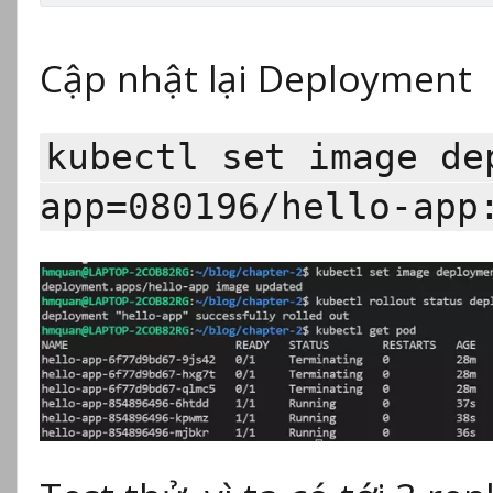
Cập nhật lại Deployment
kubectl set image de
app=080196/hello-app