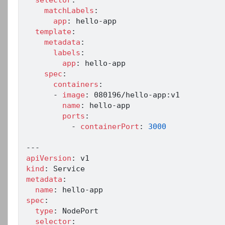
matchLabels
:
app
:
 hello
-
app

template
:
metadata
:
labels
:
app
:
 hello
-
app

spec
:
containers
:
-
image
:
 080196/hello
-
app
:
v1

name
:
 hello
-
app

ports
:
-
containerPort
:
3000
---
apiVersion
:
kind
:
metadata
:
name
:
 hello
-
spec
:
type
:
 NodePort

selector
: