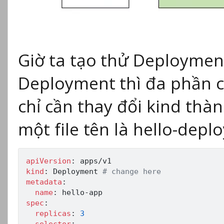
Giờ ta tạo thử Deployment
Deployment thì đa phần c
chỉ cần thay đổi kind thà
một file tên là hello-depl
apiVersion
:
kind
:
 Deployment 
# change here
metadata
:
name
:
 hello
-
spec
:
replicas
:
3
selector
: