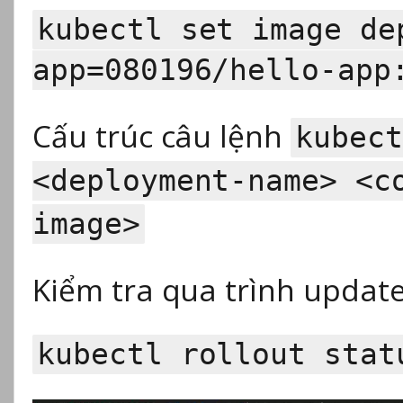
kubectl set image de
app=080196/hello-app
Cấu trúc câu lệnh
kubect
<deployment-name> <c
image>
Kiểm tra qua trình updat
kubectl rollout stat