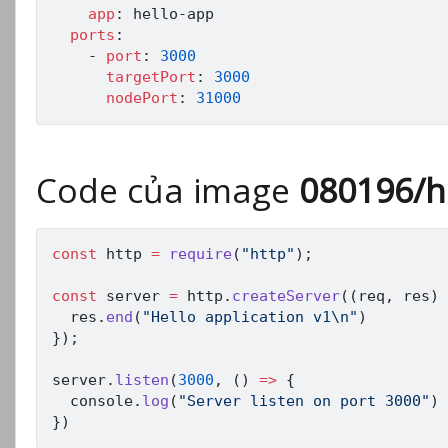
app
:
 hello
-
app

ports
:
-
port
:
3000
targetPort
:
3000
nodePort
:
31000
Code của image
080196/he
const
 http 
=
require
(
"http"
)
;
const
 server 
=
 http
.
createServer
(
(
req
,
 res
)
  res
.
end
(
"Hello application v1\n"
)
}
)
;
server
.
listen
(
3000
,
(
)
=>
{
  console
.
log
(
"Server listen on port 3000"
)
}
)