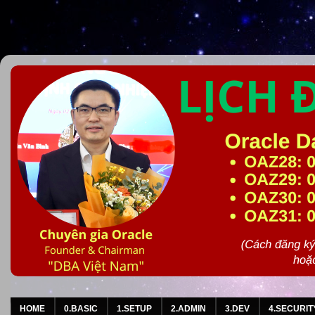
HOME
0.BASIC
1.SETUP
2.ADMIN
3.DEV
4.SECURIT