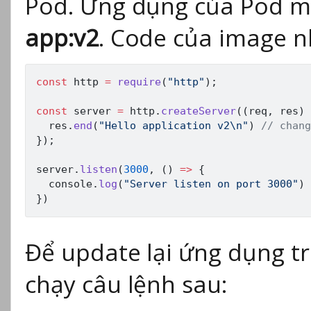
Pod. Ứng dụng của Pod mớ
app:v2
. Code của image n
const
 http 
=
require
(
"http"
)
;
const
 server 
=
 http
.
createServer
(
(
req
,
 res
)
  res
.
end
(
"Hello application v2\n"
)
// chang
}
)
;
server
.
listen
(
3000
,
(
)
=>
{
  console
.
log
(
"Server listen on port 3000"
)
}
)
Để update lại ứng dụng t
chạy câu lệnh sau: