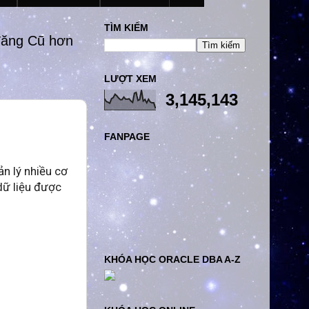
TÌM KIẾM
đăng Cũ hơn
LƯỢT XEM
3,145,143
FANPAGE
ản lý nhiều cơ
dữ liệu được
KHÓA HỌC ORACLE DBA A-Z