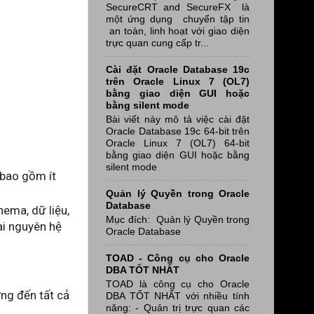
SecureCRT and SecureFX là
một ứng dụng chuyển tập tin
an toàn, linh hoạt với giao diện
trực quan cung cấp tr...
Cài đặt Oracle Database 19c
trên Oracle Linux 7 (OL7)
bằng giao diện GUI hoặc
bằng silent mode
Bài viết này mô tả việc cài đặt
Oracle Database 19c 64-bit trên
Oracle Linux 7 (OL7) 64-bit
bằng giao diện GUI hoặc bằng
silent mode
 bao gồm ít
Quản lý Quyền trong Oracle
Database
ema, dữ liệu,
Mục đích: Quản lý Quyền trong
ài nguyên hệ
Oracle Database
TOAD - Công cụ cho Oracle
DBA TỐT NHẤT
TOAD là công cụ cho Oracle
ng đến tất cả
DBA TỐT NHẤT với nhiều tính
năng: - Quản trị trực quan các