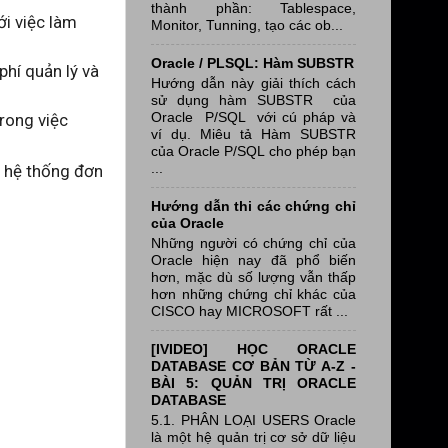
thành phần: Tablespace,
ới việc làm
Monitor, Tunning, tạo các ob...
Oracle / PLSQL: Hàm SUBSTR
hí quản lý và
Hướng dẫn này giải thích cách
sử dụng hàm SUBSTR của
Oracle P/SQL với cú pháp và
rong việc
ví dụ. Miêu tả Hàm SUBSTR
của Oracle P/SQL cho phép bạn
...
t hệ thống đơn
Hướng dẫn thi các chứng chỉ
của Oracle
Những người có chứng chỉ của
Oracle hiện nay đã phổ biến
hơn, mặc dù số lượng vẫn thấp
hơn những chứng chỉ khác của
CISCO hay MICROSOFT rất ...
[IVIDEO] HỌC ORACLE
DATABASE CƠ BẢN TỪ A-Z -
BÀI 5: QUẢN TRỊ ORACLE
DATABASE
5.1. PHÂN LOẠI USERS Oracle
là một hệ quản trị cơ sở dữ liệu