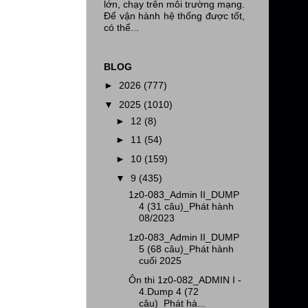
lớn, chạy trên môi trường mạng.
Để vận hành hệ thống được tốt,
có thể...
BLOG
►
2026
(777)
▼
2025
(1010)
►
12
(8)
►
11
(54)
►
10
(159)
▼
9
(435)
1z0-083_Admin II_DUMP
4 (31 câu)_Phát hành
08/2023
1z0-083_Admin II_DUMP
5 (68 câu)_Phát hành
cuối 2025
Ôn thi 1z0-082_ADMIN I -
4.Dump 4 (72
câu)_Phát hà...