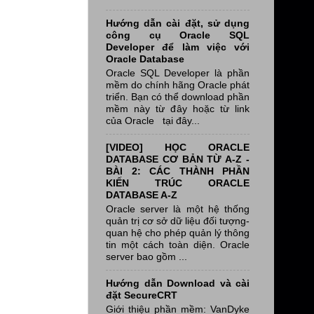
Hướng dẫn cài đặt, sử dụng
công cụ Oracle SQL
Developer để làm việc với
Oracle Database
Oracle SQL Developer là phần
mềm do chính hãng Oracle phát
triển. Bạn có thể download phần
mềm này từ đây hoặc từ link
của Oracle tại đây...
[VIDEO] HỌC ORACLE
DATABASE CƠ BẢN TỪ A-Z -
BÀI 2: CÁC THÀNH PHẦN
KIẾN TRÚC ORACLE
DATABASE A-Z
Oracle server là một hệ thống
quản trị cơ sở dữ liệu đối tượng-
quan hệ cho phép quản lý thông
tin một cách toàn diện. Oracle
server bao gồm ...
Hướng dẫn Download và cài
đặt SecureCRT
Giới thiệu phần mềm: VanDyke