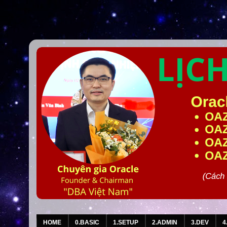
HOME
0.BASIC
1.SETUP
2.ADMIN
3.DEV
4