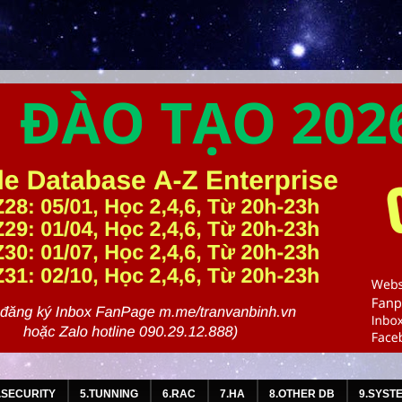
.SECURITY
5.TUNNING
6.RAC
7.HA
8.OTHER DB
9.SYST