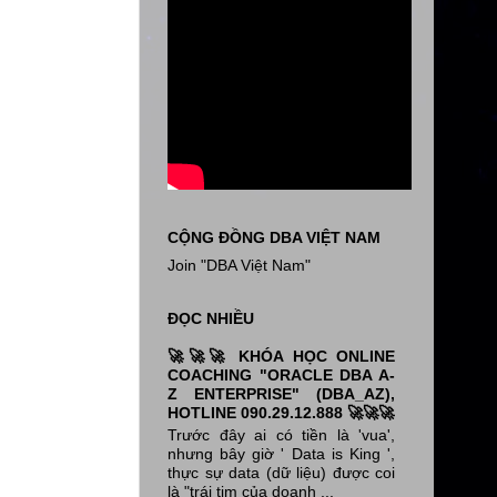
CỘNG ĐỒNG DBA VIỆT NAM
Join "DBA Việt Nam"
ĐỌC NHIỀU
🚀🚀🚀 KHÓA HỌC ONLINE
COACHING "ORACLE DBA A-
Z ENTERPRISE" (DBA_AZ),
HOTLINE 090.29.12.888 🚀🚀🚀
Trước đây ai có tiền là 'vua',
nhưng bây giờ ' Data is King ',
thực sự data (dữ liệu) được coi
là "trái tim của doanh ...