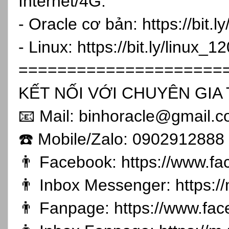
Internet/4G:
- Oracle cơ bản:
https://bit.
- Linux:
https://bit.ly/linux_1
=====================
KẾT NỐI VỚI CHUYÊN GIA 
📧 Mail: binhoracle@gmail.
☎️ Mobile/Zalo: 0902912888
👨 Facebook:
https://www.f
👨 Inbox Messenger:
https:
👨 Fanpage:
https://www.fa