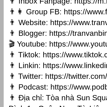
👨 Inbox Fanpage:
https://m
👨👩 Group FB:
https://www
👨 Website:
https://www.tran
👨 Blogger:
https://tranvanb
🎬 Youtube:
https://www.you
👨 Tiktok:
https://www.tikto
👨 Linkin:
https://www.linked
👨 Twitter:
https://twitter.co
👨 Podcast:
https://www.pod
👨 Địa chỉ: Tòa nhà Sun Sq