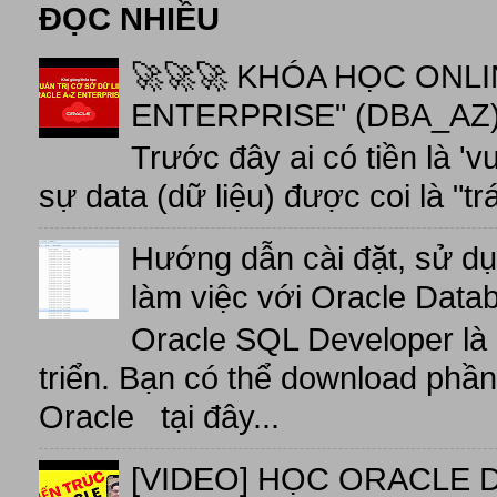
ĐỌC NHIỀU
🚀🚀🚀 KHÓA HỌC ONL
ENTERPRISE" (DBA_AZ),
Trước đây ai có tiền là 'v
sự data (dữ liệu) được coi là "tr
Hướng dẫn cài đặt, sử d
làm việc với Oracle Data
Oracle SQL Developer là
triển. Bạn có thể download phầ
Oracle tại đây...
[VIDEO] HỌC ORACLE D