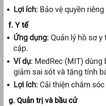
Lợi ích
: Bảo vệ quyền riêng
f. Y tế
Ứng dụng
: Quản lý hồ sơ y 
cập.
Ví dụ
: MedRec (MIT) dùng b
giảm sai sót và tăng tính b
Lợi ích
: Cải thiện chăm sóc
g. Quản trị và bầu cử