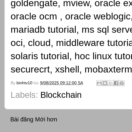
goldengate, mview, oracle ex
oracle ocm , oracle weblogic, 
mariadb tutorial, ms sql serve
oci, cloud, middleware tutori
solaris tutorial, hoc linux tutor
securecrt, xshell, mobaxterm
By
binhtv10
lúc
9/08/2025 09:12:00 SA
Labels:
Blockchain
Bài đăng Mới hơn