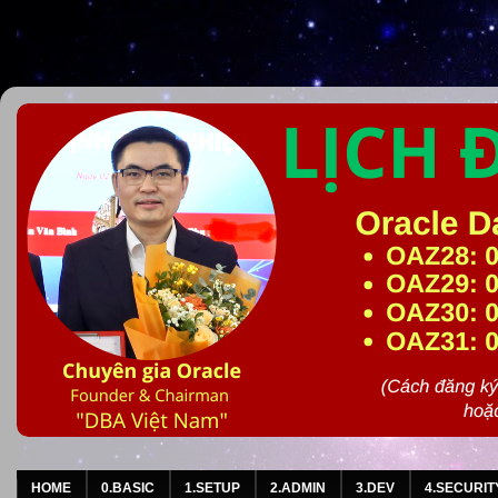
HOME
0.BASIC
1.SETUP
2.ADMIN
3.DEV
4.SECURIT