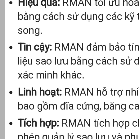
Hiệu quả:
RMAN tối ưu hóa 
bằng cách sử dụng các kỹ t
song.
Tin cậy:
RMAN đảm bảo tính 
liệu sao lưu bằng cách sử
xác minh khác.
Linh hoạt:
RMAN hỗ trợ nhiều
bao gồm đĩa cứng, băng ca
Tích hợp:
RMAN tích hợp ch
phép quản lý sao lưu và ph