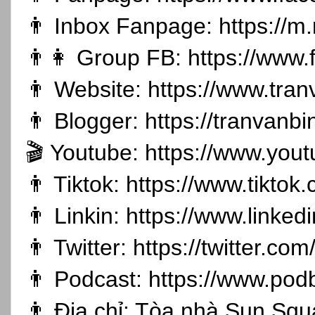
👨 Inbox Fanpage:
https://m
👨👩 Group FB:
https://www
👨 Website:
https://www.tran
👨 Blogger:
https://tranvanb
🎬 Youtube:
https://www.you
👨 Tiktok:
https://www.tikto
👨 Linkin:
https://www.linked
👨 Twitter:
https://twitter.co
👨 Podcast:
https://www.pod
👨 Địa chỉ: Tòa nhà Sun Sq