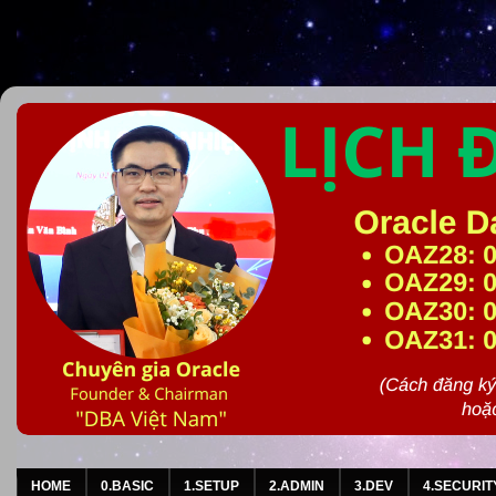
HOME
0.BASIC
1.SETUP
2.ADMIN
3.DEV
4.SECURIT