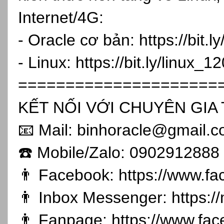
Internet/4G:
- Oracle cơ bản:
https://bit.
- Linux:
https://bit.ly/linux_1
=====================
KẾT NỐI VỚI CHUYÊN GIA 
📧 Mail: binhoracle@gmail.
☎️ Mobile/Zalo: 0902912888
👨 Facebook:
https://www.f
👨 Inbox Messenger:
https:
👨 Fanpage:
https://www.fa