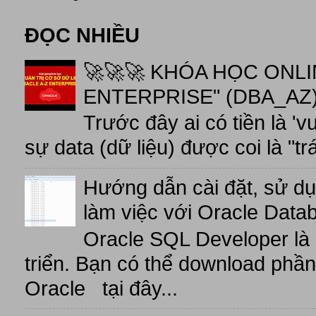
ĐỌC NHIỀU
🚀🚀🚀 KHÓA HỌC ONL
ENTERPRISE" (DBA_AZ),
Trước đây ai có tiền là 'v
sự data (dữ liệu) được coi là "tr
Hướng dẫn cài đặt, sử d
làm việc với Oracle Data
Oracle SQL Developer là
triển. Bạn có thể download phầ
Oracle tại đây...