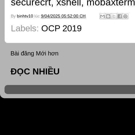
securecrt, xshell, mobaxterm
By
binhtv10
lúc
9/04/2025 05:52:00 CH
Labels:
OCP 2019
Bài đăng Mới hơn
ĐỌC NHIỀU
Trần Văn Bình - Oracle Database Master