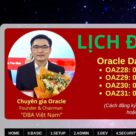
HOME
0.BASIC
1.SETUP
2.ADMIN
3.DEV
4.SECURIT