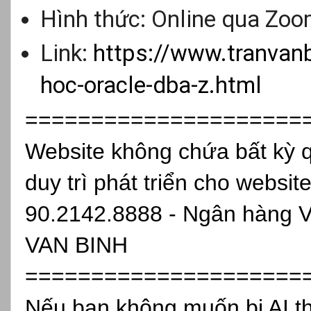
Hình thức: Online qua Zo
Link:
https://www.tranvan
hoc-oracle-dba-z.html
=====================
Website không chứa bất kỳ 
duy trì phát triển cho websit
90.2142.8888 - Ngân hàng 
VAN BINH
=====================
Nếu bạn không muốn bị AI th