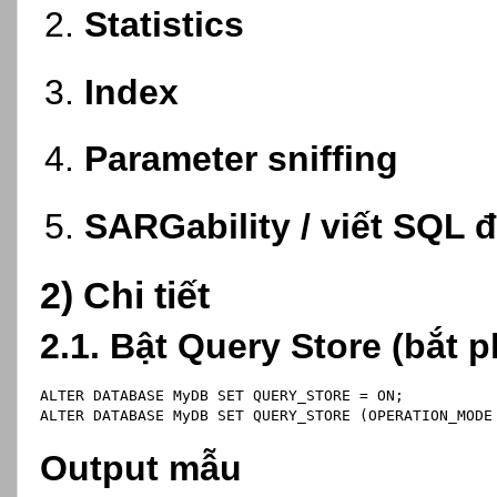
Statistics
Index
Parameter sniffing
SARGability / viết SQL 
2) Chi tiết
2.1. Bật Query Store (bắt p
ALTER
 DATABASE MyDB 
SET
 QUERY_STORE 
=
ON
;
ALTER
 DATABASE MyDB 
SET
 QUERY_STORE (OPERATION_MODE
Output mẫu