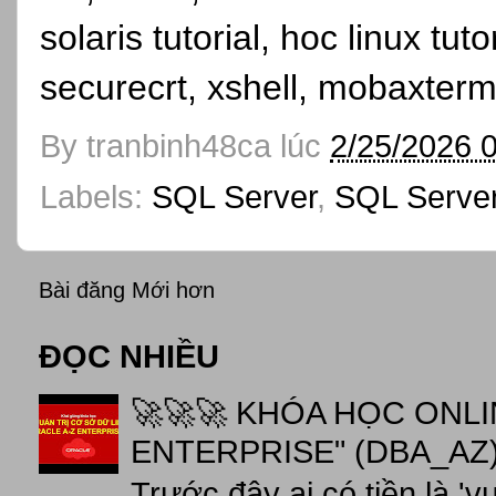
solaris tutorial, hoc linux tutor
securecrt, xshell, mobaxterm
By
tranbinh48ca
lúc
2/25/2026 
Labels:
SQL Server
,
SQL Server
Bài đăng Mới hơn
ĐỌC NHIỀU
🚀🚀🚀 KHÓA HỌC ONL
ENTERPRISE" (DBA_AZ),
Trước đây ai có tiền là 'v