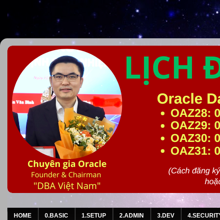
HOME
0.BASIC
1.SETUP
2.ADMIN
3.DEV
4.SECURIT