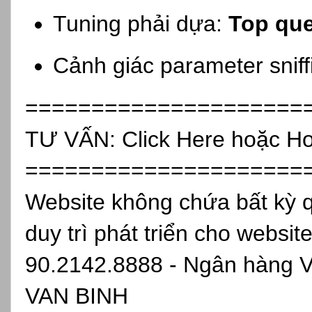
Tuning phải dựa:
Top que
Cảnh giác parameter sniffi
=====================
TƯ VẤN:
Click Here
hoặc Ho
=====================
Website không chứa bất kỳ 
duy trì phát triển cho websit
90.2142.8888 - Ngân hàng 
VAN BINH