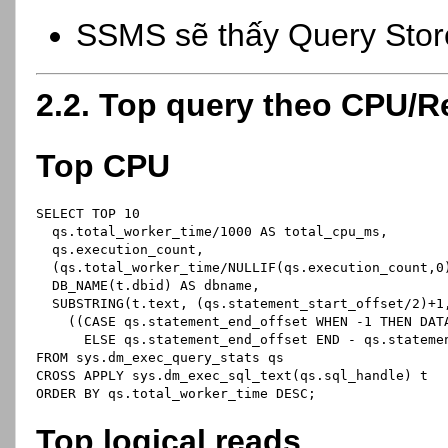
SSMS sẽ thấy Query Store
2.2. Top query theo CPU/Re
Top CPU
SELECT
 TOP 
10
  qs.total_worker_time
/
1000
AS
 total_cpu_ms,
  qs.execution_count,
  (qs.total_worker_time
/
NULLIF(qs.execution_count,
0
  DB_NAME(t.dbid) 
AS
 dbname,
  SUBSTRING(t.text, (qs.statement_start_offset
/
2
)
+
1
    ((
CASE
 qs.statement_end_offset 
WHEN
-
1
THEN
 DAT
ELSE
 qs.statement_end_offset 
END
-
 qs.stateme
FROM
 sys.dm_exec_query_stats qs
CROSS
 APPLY sys.dm_exec_sql_text(qs.sql_handle) t
ORDER
BY
 qs.total_worker_time 
DESC
;
Top logical reads