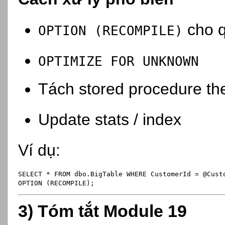
cho q
OPTION (RECOMPILE)
OPTIMIZE FOR UNKNOWN
Tách stored procedure th
Update stats / index
Ví dụ:
SELECT
*
FROM
 dbo.BigTable 
WHERE
 CustomerId 
=
 @Cust
OPTION
 (RECOMPILE);
3) Tóm tắt Module 19