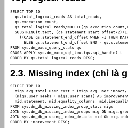
SELECT
 TOP 
10
  qs.total_logical_reads 
AS
 total_reads,
  qs.execution_count,
  qs.total_logical_reads
/
NULLIF(qs.execution_count,
  SUBSTRING(t.text, (qs.statement_start_offset
/
2
)
+
1
    ((
CASE
 qs.statement_end_offset 
WHEN
-
1
THEN
 DAT
ELSE
 qs.statement_end_offset 
END
-
 qs.stateme
FROM
 sys.dm_exec_query_stats qs
CROSS
 APPLY sys.dm_exec_sql_text(qs.sql_handle) t
ORDER
BY
 qs.total_logical_reads 
DESC
;
2.3. Missing index (chỉ là 
SELECT
 TOP 
10
  migs.avg_total_user_cost 
*
 (migs.avg_user_impact
/
  (migs.user_seeks 
+
 migs.user_scans) 
AS
 improvemen
  mid.statement, mid.equality_columns, mid.inequali
FROM
 sys.dm_db_missing_index_group_stats migs
JOIN
 sys.dm_db_missing_index_groups mig 
ON
 migs.gro
JOIN
 sys.dm_db_missing_index_details mid 
ON
 mig.ind
ORDER
BY
 improvement 
DESC
;