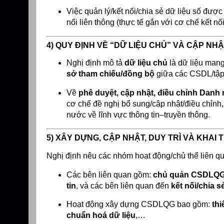
Việc quản lý/kết nối/chia sẻ dữ liệu số đượ
nối liên thông (thực tế gắn với cơ chế kết nố
4) QUY ĐỊNH VỀ “DỮ LIỆU CHỦ” VÀ CẬP N
Nghị định mô tả
dữ liệu chủ
là dữ liệu mang
sở tham chiếu/đồng bộ
giữa các CSDL/tập 
Về
phê duyệt, cập nhật, điều chỉnh Da
cơ chế đề nghị bổ sung/cập nhật/điều chỉnh
nước về lĩnh vực thông tin–truyền thông.
5) XÂY DỰNG, CẬP NHẬT, DUY TRÌ VÀ KHA
Nghị định nêu các nhóm hoạt động/chủ thể liên qu
Các bên liên quan gồm:
chủ quản CSDLQ
tin
, và các bên liên quan đến
kết nối/chia s
Hoạt động xây dựng CSDLQG bao gồm:
thi
chuẩn hoá dữ liệu
,…