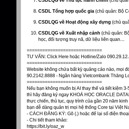
CSDLQG về Thủ tục hành chính
(chủ quản
CSDL Tổng hợp quốc gia
(chủ quản: Bộ C
CSDLQG về Hoạt động xây dựng
(chủ quả
CSDLQG về Xuất nhập cảnh
(chủ quản: Bộ
học, đối tượng truy nã, dữ liệu liên quan…
=============================
TƯ VẤN:
Click Here
hoặc Hotline/Zalo 090.29.12
=============================
Website không chứa bất kỳ quảng cáo nào, mọi đóng
90.2142.8888 - Ngân hàng Vietcombank Thăng 
=============================
Nếu bạn không muốn bị AI thay thế và tiết kiệm 
thì hãy đăng ký ngay KHOÁ HỌC ORACLE DATABAS
thực chiến, thủ tục, quy trình của gần 20 năm ki
bạn dễ dàng quản trị mọi hệ thống Core tại Việt N
- CÁCH ĐĂNG KÝ: Gõ (.) hoặc để lại số điện thoạ
- Chi tiết tham khảo:
https://bit.ly/oaz_w