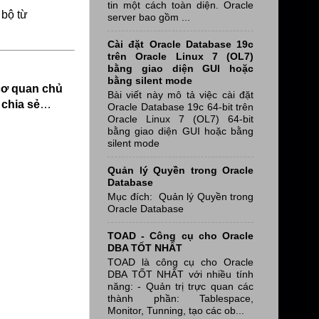
tin một cách toàn diện. Oracle
 bộ từ
server bao gồm ...
Cài đặt Oracle Database 19c
trên Oracle Linux 7 (OL7)
bằng giao diện GUI hoặc
bằng silent mode
cơ quan chủ
Bài viết này mô tả việc cài đặt
chia sẻ
…
Oracle Database 19c 64-bit trên
Oracle Linux 7 (OL7) 64-bit
bằng giao diện GUI hoặc bằng
silent mode
Quản lý Quyền trong Oracle
Database
Mục đích: Quản lý Quyền trong
Oracle Database
TOAD - Công cụ cho Oracle
DBA TỐT NHẤT
TOAD là công cụ cho Oracle
DBA TỐT NHẤT với nhiều tính
năng: - Quản trị trực quan các
thành phần: Tablespace,
Monitor, Tunning, tạo các ob...