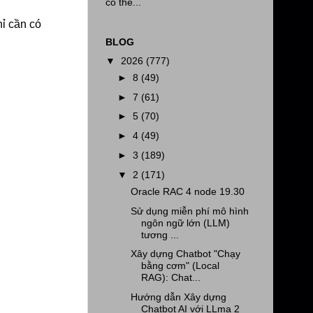
có thể...
hỉ cần có
BLOG
▼
2026
(777)
►
8
(49)
►
7
(61)
►
5
(70)
►
4
(49)
►
3
(189)
▼
2
(171)
Oracle RAC 4 node 19.30
Sử dụng miễn phí mô hình
ngôn ngữ lớn (LLM)
tương ...
Xây dựng Chatbot "Chạy
bằng cơm" (Local
RAG): Chat...
Hướng dẫn Xây dựng
Chatbot AI với LLma 2