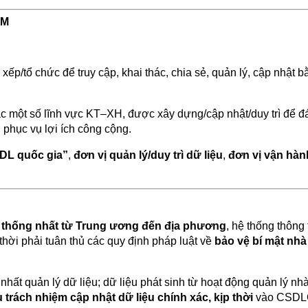
ÂM
xếp/tổ chức để truy cập, khai thác, chia sẻ, quản lý, cập nhật b
c một số lĩnh vực KT–XH, được xây dựng/cập nhật/duy trì để 
i phục vụ lợi ích công cộng.
DL quốc gia”
,
đơn vị quản lý/duy trì dữ liệu
,
đơn vị vận hàn
g
thống nhất từ Trung ương đến địa phương
, hệ thống thông
 thời phải tuân thủ các quy định pháp luật về
bảo vệ bí mật nhà
nhất quản lý dữ liệu; dữ liệu phát sinh từ hoạt động quản lý n
 trách nhiệm cập nhật dữ liệu chính xác, kịp thời
vào CSDL