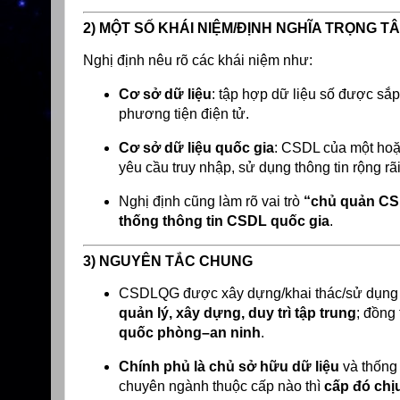
2) MỘT SỐ KHÁI NIỆM/ĐỊNH NGHĨA TRỌNG T
Nghị định nêu rõ các khái niệm như:
Cơ sở dữ liệu
: tập hợp dữ liệu số được sắp 
phương tiện điện tử.
Cơ sở dữ liệu quốc gia
: CSDL của một hoặ
yêu cầu truy nhập, sử dụng thông tin rộng rã
Nghị định cũng làm rõ vai trò
“chủ quản CS
thống thông tin CSDL quốc gia
.
3) NGUYÊN TẮC CHUNG
CSDLQG được xây dựng/khai thác/sử dụn
quản lý, xây dựng, duy trì tập trung
; đồng
quốc phòng–an ninh
.
Chính phủ là chủ sở hữu dữ liệu
và thống 
chuyên ngành thuộc cấp nào thì
cấp đó chịu