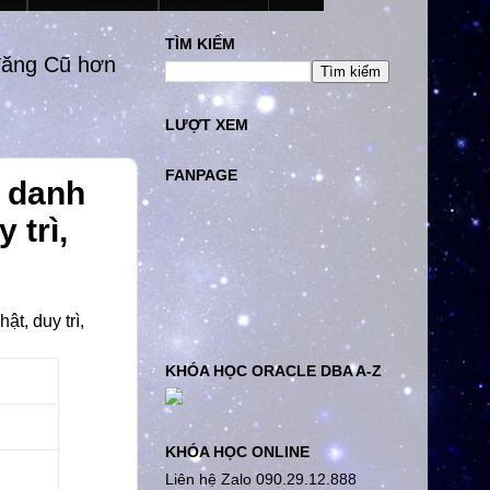
TÌM KIẾM
đăng Cũ hơn
LƯỢT XEM
FANPAGE
ề danh
 trì,
t, duy trì,
KHÓA HỌC ORACLE DBA A-Z
KHÓA HỌC ONLINE
Liên hệ Zalo 090.29.12.888