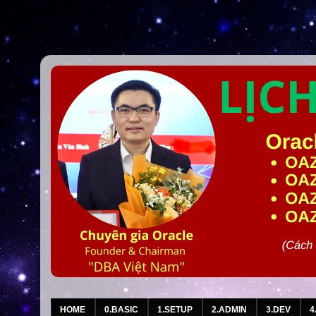
HOME
0.BASIC
1.SETUP
2.ADMIN
3.DEV
4