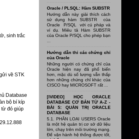
Oracle / PLSQL: Hàm SUBSTR
Hướng dẫn này giải thích cách
sử dụng hàm SUBSTR của
Oracle P/SQL với cú pháp và
ví dụ. Miêu tả Hàm SUBSTR
của Oracle P/SQL cho phép bạn
ờ, sinh trắc
...
Hướng dẫn thi các chứng chỉ
của Oracle
Những người có chứng chỉ của
Oracle hiện nay đã phổ biến
hơn, mặc dù số lượng vẫn thấp
 gửi về STK
hơn những chứng chỉ khác của
CISCO hay MICROSOFT rất ...
chủ Database
[IVIDEO] HỌC ORACLE
n bộ bí kíp
DATABASE CƠ BẢN TỪ A-Z -
BÀI 5: QUẢN TRỊ ORACLE
 từ đó giúp
DATABASE
5.1. PHÂN LOẠI USERS Oracle
.29.12.888
là một hệ quản trị cơ sở dữ liệu
lớn, chạy trên môi trường mạng.
Để vận hành hệ thống được tốt,