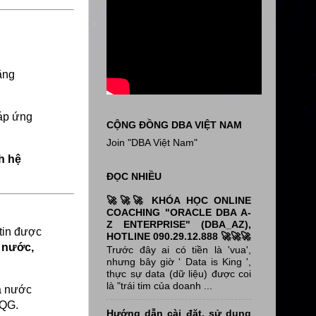
ằng
đáp ứng
CỘNG ĐỒNG DBA VIỆT NAM
Join "DBA Việt Nam"
h hệ
ĐỌC NHIỀU
🚀🚀🚀 KHÓA HỌC ONLINE
COACHING "ORACLE DBA A-
Z ENTERPRISE" (DBA_AZ),
 tin được
HOTLINE 090.29.12.888 🚀🚀🚀
 nước,
Trước đây ai có tiền là 'vua',
nhưng bây giờ ' Data is King ',
thực sự data (dữ liệu) được coi
là "trái tim của doanh ...
hà nước
QG.
Hướng dẫn cài đặt, sử dụng