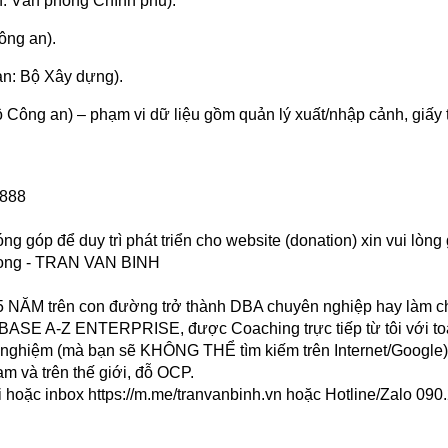
: Văn phòng Chính phủ).
ông an).
n: Bộ Xây dựng).
 Công an) – phạm vi dữ liệu gồm quản lý xuất/nhập cảnh, giấy t
.888
 góp để duy trì phát triển cho website (donation) xin vui lòng
Long - TRAN VAN BINH
3-5 NĂM trên con đường trở thành DBA chuyên nghiệp hay làm 
E A-Z ENTERPRISE, được Coaching trực tiếp từ tôi với toà
nh nghiệm (mà bạn sẽ KHÔNG THỂ tìm kiếm trên Internet/Google)
am và trên thế giới, đỗ OCP.
i hoặc inbox
https://m.me/tranvanbinh.vn
hoặc Hotline/Zalo 090