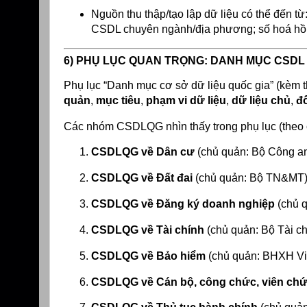
Nguồn thu thập/tạo lập dữ liệu có thể đến t
CSDL chuyên ngành/địa phương; số hoá h
6) PHỤ LỤC QUAN TRỌNG: DANH MỤC CSDL
Phụ lục “Danh mục cơ sở dữ liệu quốc gia” (kèm 
quản
,
mục tiêu
,
phạm vi dữ liệu
,
dữ liệu chủ
,
đố
Các nhóm CSDLQG nhìn thấy trong phụ lục (theo 
CSDLQG về Dân cư
(chủ quản: Bộ Công an
CSDLQG về Đất đai
(chủ quản: Bộ TN&MT)
CSDLQG về Đăng ký doanh nghiệp
(chủ 
CSDLQG về Tài chính
(chủ quản: Bộ Tài ch
CSDLQG về Bảo hiểm
(chủ quản: BHXH Vi
CSDLQG về Cán bộ, công chức, viên chứ