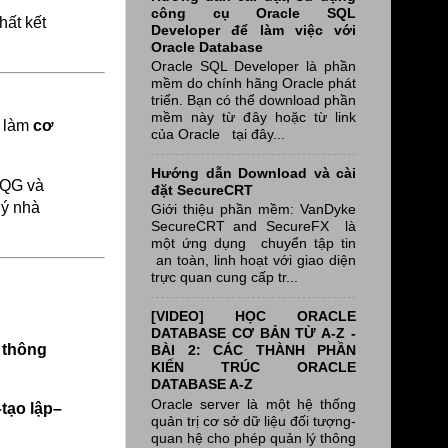
công cụ Oracle SQL
hất kết
Developer để làm việc với
Oracle Database
Oracle SQL Developer là phần
mềm do chính hãng Oracle phát
triển. Bạn có thể download phần
mềm này từ đây hoặc từ link
à làm
cơ
của Oracle tại đây...
Hướng dẫn Download và cài
LQG và
đặt SecureCRT
lý nhà
Giới thiệu phần mềm: VanDyke
SecureCRT and SecureFX là
một ứng dụng chuyển tập tin
an toàn, linh hoạt với giao diện
trực quan cung cấp tr...
[VIDEO] HỌC ORACLE
DATABASE CƠ BẢN TỪ A-Z -
 thông
BÀI 2: CÁC THÀNH PHẦN
KIẾN TRÚC ORACLE
DATABASE A-Z
Oracle server là một hệ thống
tạo lập–
quản trị cơ sở dữ liệu đối tượng-
quan hệ cho phép quản lý thông