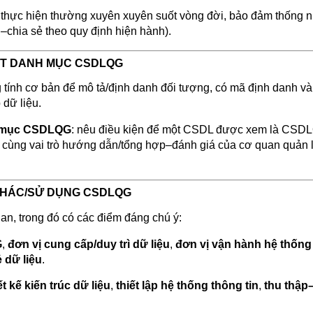
c thực hiện thường xuyên xuyên suốt vòng đời, bảo đảm thống n
i–chia sẻ theo quy định hiện hành).
HẬT DANH MỤC CSDLQG
 tính cơ bản để mô tả/định danh đối tượng, có mã định danh v
dữ liệu.
nh mục CSDLQG
: nêu điều kiện để một CSDL được xem là CSD
, cùng vai trò hướng dẫn/tổng hợp–đánh giá của cơ quan quản 
I THÁC/SỬ DỤNG CSDLQG
an, trong đó có các điểm đáng chú ý:
G
,
đơn vị cung cấp/duy trì dữ liệu
,
đơn vị vận hành hệ thống
ẻ dữ liệu
.
ết kế kiến trúc dữ liệu
,
thiết lập hệ thống thông tin
,
thu thập–