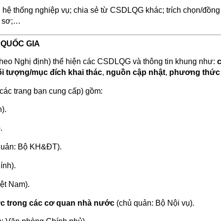
ừ: hệ thống nghiệp vụ; chia sẻ từ CSDLQG khác; trích chọn/đồng
ồ sơ;…
 QUỐC GIA
theo Nghị định) thể hiện các CSDLQG và thông tin khung như:
i tượng/mục đích khai thác
,
nguồn cập nhật
,
phương thức 
các trang bạn cung cấp) gồm:
).
.
quản: Bộ KH&ĐT).
ính).
ệt Nam).
c trong các cơ quan nhà nước
(chủ quản: Bộ Nội vụ).