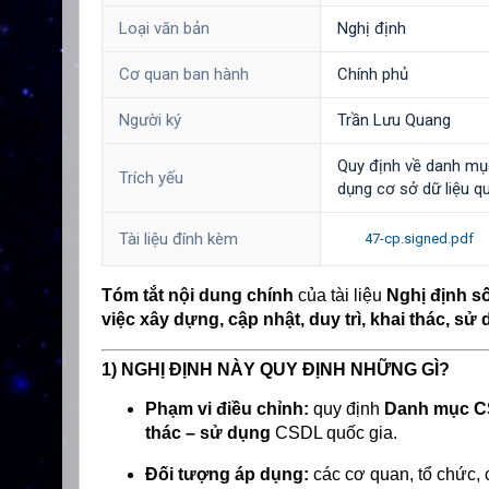
Loại văn bản
Nghị định
Cơ quan ban hành
Chính phủ
Người ký
Trần Lưu Quang
Quy định về danh mục 
Trích yếu
dụng cơ sở dữ liệu q
Tài liệu đính kèm
47-cp.signed.pdf
Tóm tắt nội dung chính
của tài liệu
Nghị định s
việc xây dựng, cập nhật, duy trì, khai thác, s
1) NGHỊ ĐỊNH NÀY QUY ĐỊNH NHỮNG GÌ?
Phạm vi điều chỉnh:
quy định
Danh mục C
thác – sử dụng
CSDL quốc gia.
Đối tượng áp dụng:
các cơ quan, tổ chức, 