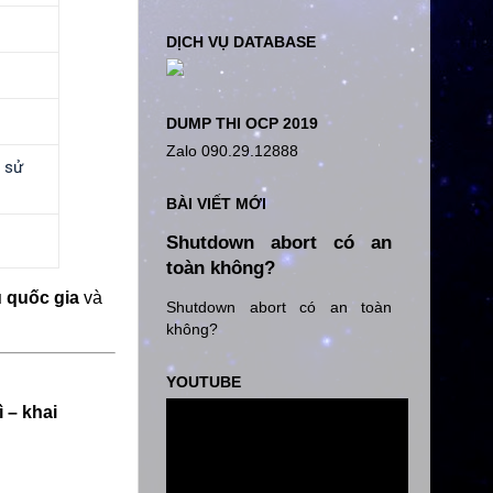
DỊCH VỤ DATABASE
DUMP THI OCP 2019
Zalo 090.29.12888
à sử
BÀI VIẾT MỚI
Shutdown abort có an
toàn không?
 quốc gia
và
Shutdown abort có an toàn
không?
YOUTUBE
 – khai