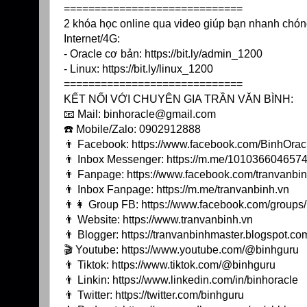
=============================
2 khóa học online qua video giúp bạn nhanh chóng
Internet/4G:
- Oracle cơ bản:
https://bit.ly/admin_1200
- Linux:
https://bit.ly/linux_1200
=============================
KẾT NỐI VỚI CHUYÊN GIA TRẦN VĂN BÌNH:
📧 Mail: binhoracle@gmail.com
☎️ Mobile/Zalo: 0902912888
👨 Facebook:
https://www.facebook.com/BinhOrac
👨 Inbox Messenger:
https://m.me/10103660465744
👨 Fanpage:
https://www.facebook.com/tranvanbin
👨 Inbox Fanpage:
https://m.me/tranvanbinh.vn
👨👩 Group FB:
https://www.facebook.com/group
👨 Website:
https://www.tranvanbinh.vn
👨 Blogger:
https://tranvanbinhmaster.blogspot.co
🎬 Youtube:
https://www.youtube.com/@binhguru
👨 Tiktok:
https://www.tiktok.com/@binhguru
👨 Linkin:
https://www.linkedin.com/in/binhoracle
👨 Twitter:
https://twitter.com/binhguru