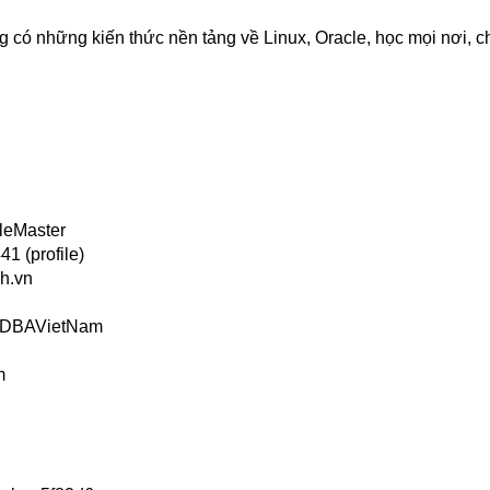
 có những kiến thức nền tảng về Linux, Oracle, học mọi nơi, c
leMaster
1 (profile)
h.vn
s/DBAVietNam
m