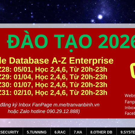
.SECURITY
5.TUNNING
6.RAC
7.HA
8.OTHER DB
9.SYST