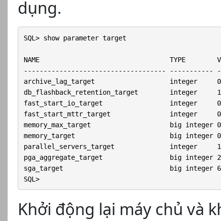
dụng.
SQL> show parameter target

NAME                                 TYPE        V
------------------------------------ ----------- -
archive_lag_target                   integer     0

db_flashback_retention_target        integer     14
fast_start_io_target                 integer     0

fast_start_mttr_target               integer     0

memory_max_target                    big integer 0

memory_target                        big integer 0

parallel_servers_target              integer     16
pga_aggregate_target                 big integer 20
sga_target                           big integer 60
SQL>
Khởi động lại máy chủ và kh