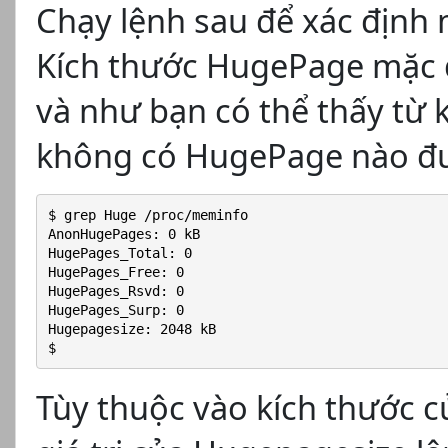
Chạy lệnh sau để xác định
Kích thước HugePage mặc đ
và như bạn có thể thấy từ 
không có HugePage nào đư
$ grep Huge /proc/meminfo
AnonHugePages: 0 kB
HugePages_Total: 0
HugePages_Free: 0
HugePages_Rsvd: 0
HugePages_Surp: 0
Hugepagesize: 2048 kB
$
Tùy thuộc vào kích thước 