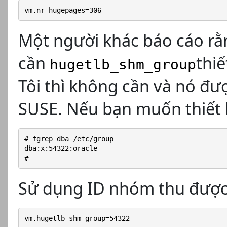
vm.nr_hugepages=306
Một người khác báo cáo r
cần
thiế
hugetlb_shm_group
Tôi thì không cần và nó đượ
SUSE. Nếu bạn muốn thiết l
# fgrep dba /etc/group
dba:x:54322:oracle
#
Sử dụng ID nhóm thu được t
vm.hugetlb_shm_group=54322