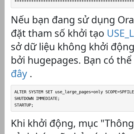
**************************************************
Nếu bạn đang sử dụng Oracl
đặt tham số khởi tạo
USE_
sở dữ liệu không khởi độn
bởi hugepages. Bạn có thể
đây
.
ALTER SYSTEM SET use_large_pages=only SCOPE=SPFILE;
SHUTDOWN IMMEDIATE;

STARTUP;
Khi khởi động, mục "Thông 