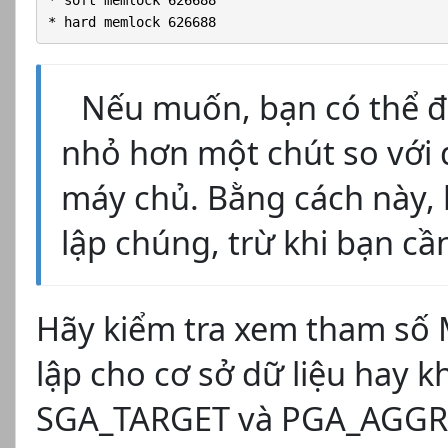
* hard memlock 626688
Nếu muốn, bạn có thể đặ
nhỏ hơn một chút so với 
máy chủ. Bằng cách này, b
lập chúng, trừ khi bạn cầ
Hãy kiểm tra xem tham số
lập cho cơ sở dữ liệu hay 
SGA_TARGET và PGA_AGGR