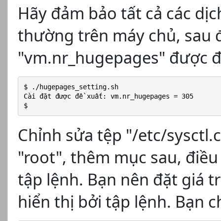
Hãy đảm bảo tất cả các dịc
thường trên máy chủ, sau đó
"vm.nr_hugepages" được đ
$ ./hugepages_setting.sh
Cài đặt được đề xuất: vm.nr_hugepages = 305
$
Chỉnh sửa tệp "/etc/sysctl
"root", thêm mục sau, điều
tập lệnh. Bạn nên đặt giá t
hiển thị bởi tập lệnh. Bạn c