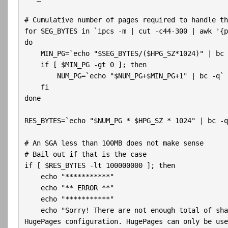
# Cumulative number of pages required to handle th
for SEG_BYTES in `ipcs -m | cut -c44-300 | awk '{p
do

    MIN_PG=`echo "$SEG_BYTES/($HPG_SZ*1024)" | bc -
    if [ $MIN_PG -gt 0 ]; then

        NUM_PG=`echo "$NUM_PG+$MIN_PG+1" | bc -q`

    fi

done

RES_BYTES=`echo "$NUM_PG * $HPG_SZ * 1024" | bc -q`
# An SGA less than 100MB does not make sense

# Bail out if that is the case

if [ $RES_BYTES -lt 100000000 ]; then

    echo "***********"

    echo "** ERROR **"

    echo "***********"

    echo "Sorry! There are not enough total of sha
HugePages configuration. HugePages can only be use