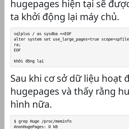
hugepages hiện tại sẽ đượ
ta khởi động lại máy chủ.
sqlplus / as sysdba <<EOF
alter system set use_large_pages=true scope=spfile
ra;
EOF
khởi động lại
Sau khi cơ sở dữ liệu hoạt 
hugepages và thấy rằng h
hình nữa.
$ grep Huge /proc/meminfo
AnonHugePages: 0 kB