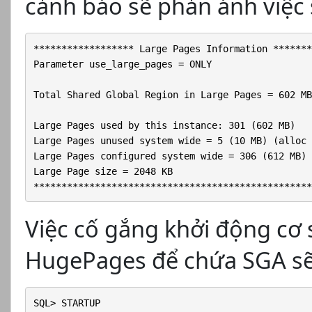
cảnh báo sẽ phản ánh việc
****************** Large Pages Information *******
Parameter use_large_pages = ONLY

Total Shared Global Region in Large Pages = 602 MB
Large Pages used by this instance: 301 (602 MB)

Large Pages unused system wide = 5 (10 MB) (alloc 
Large Pages configured system wide = 306 (612 MB)

Large Page size = 2048 KB

**************************************************
Việc cố gắng khởi động cơ 
HugePages để chứa SGA sẽ t
SQL> STARTUP
