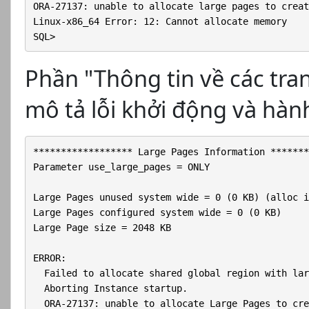
ORA-27137: unable to allocate large pages to creat
Linux-x86_64 Error: 12: Cannot allocate memory

SQL> 
Phần "Thông tin về các tra
mô tả lỗi khởi động và hàn
****************** Large Pages Information *******
Parameter use_large_pages = ONLY

Large Pages unused system wide = 0 (0 KB) (alloc i
Large Pages configured system wide = 0 (0 KB)

Large Page size = 2048 KB

ERROR:

  Failed to allocate shared global region with lar
  Aborting Instance startup.

  ORA-27137: unable to allocate Large Pages to cre