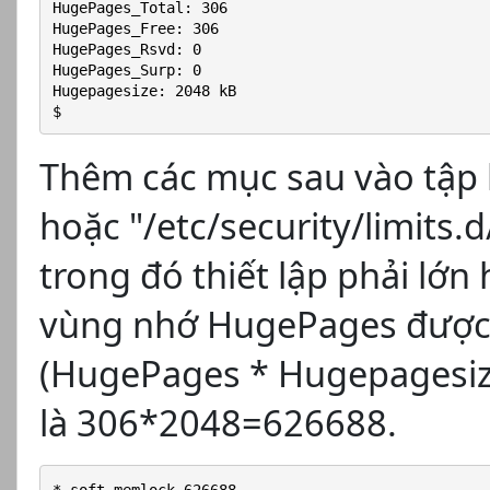
HugePages_Total: 306
HugePages_Free: 306
HugePages_Rsvd: 0
HugePages_Surp: 0
Hugepagesize: 2048 kB
$
Thêm các mục sau vào tập l
hoặc "/etc/security/limits.d
trong đó thiết lập phải lớ
vùng nhớ HugePages được 
(HugePages * Hugepagesize)
là 306*2048=626688.
* soft memlock 626688
