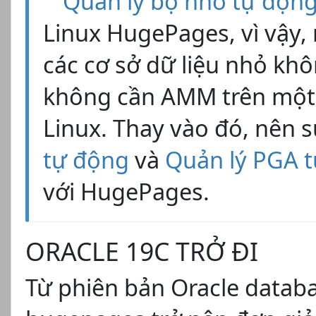
Quản lý bộ nhớ tự độn
Linux HugePages, vì vậy,
các cơ sở dữ liệu nhỏ khô
không cần AMM trên một c
Linux. Thay vào đó, nên
tự động
và
Quản lý PGA 
với HugePages.
ORACLE 19C TRỞ ĐI
Từ phiên bản Oracle databas