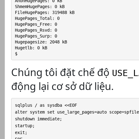
AnonHugePages: 0 kB
ShmemHugePages: 0 kB
FileHugePages: 319488 kB
HugePages_Total: 0
HugePages_Free: 0
HugePages_Rsvd: 0
HugePages_Surp: 0
Hugepagesize: 2048 kB
Hugetlb: 0 kB
$
Chúng tôi đặt chế độ
USE_L
động lại cơ sở dữ liệu.
sqlplus / as sysdba <<EOF

alter system set use_large_pages=auto scope=spfile;
shutdown immediate;

startup;

exit;
