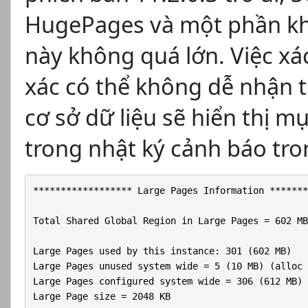
HugePages và một phần kh
này không quá lớn. Việc xá
xác có thể không dễ nhận t
cơ sở dữ liệu sẽ hiển thị m
trong nhật ký cảnh báo tro
****************** Large Pages Information *******
Total Shared Global Region in Large Pages = 602 MB
Large Pages used by this instance: 301 (602 MB)

Large Pages unused system wide = 5 (10 MB) (alloc 
Large Pages configured system wide = 306 (612 MB)
