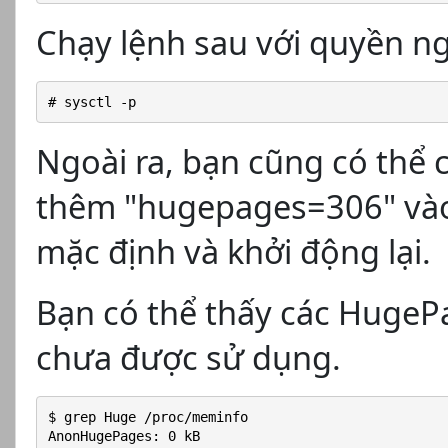
Chạy lệnh sau với quyền ng
# sysctl -p
Ngoài ra, bạn cũng có thể c
thêm "hugepages=306" vào 
mặc định và khởi động lại.
Bạn có thể thấy các HugeP
chưa được sử dụng.
$ grep Huge /proc/meminfo
AnonHugePages: 0 kB