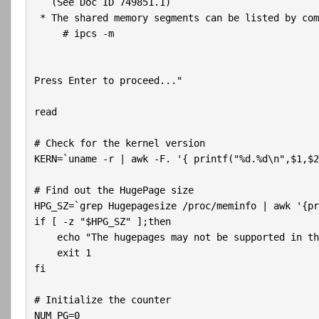
   (See Doc ID 749851.1)

 * The shared memory segments can be listed by com
     # ipcs -m

Press Enter to proceed..."

read

# Check for the kernel version

KERN=`uname -r | awk -F. '{ printf("%d.%d\n",$1,$2
# Find out the HugePage size

HPG_SZ=`grep Hugepagesize /proc/meminfo | awk '{pr
if [ -z "$HPG_SZ" ];then

    echo "The hugepages may not be supported in th
    exit 1

fi

# Initialize the counter

NUM_PG=0
