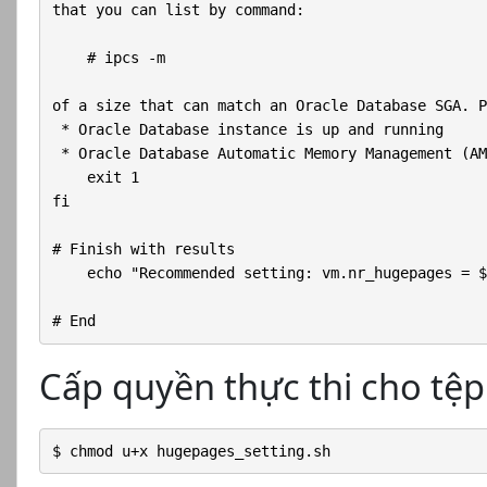
that you can list by command:

    # ipcs -m

of a size that can match an Oracle Database SGA. P
 * Oracle Database instance is up and running

 * Oracle Database Automatic Memory Management (AM
    exit 1

fi

# Finish with results

    echo "Recommended setting: vm.nr_hugepages = $
# End
Cấp quyền thực thi cho tệp
$ chmod u+x hugepages_setting.sh