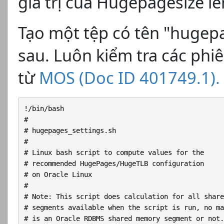
giá trị của
Hugepagesize lê
Tạo một tệp có tên "hugepa
sau. Luôn kiểm tra các phi
từ
MOS (Doc ID 401749.1).
!/bin/bash

#

# hugepages_settings.sh

#

# Linux bash script to compute values for the

# recommended HugePages/HugeTLB configuration

# on Oracle Linux

#

# Note: This script does calculation for all share
# segments available when the script is run, no ma
# is an Oracle RDBMS shared memory segment or not.
