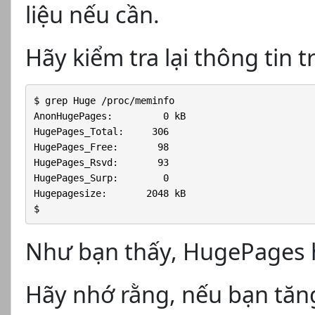
liệu nếu cần.
Hãy kiểm tra lại thông tin
$ grep Huge /proc/meminfo

AnonHugePages:         0 kB

HugePages_Total:     306

HugePages_Free:       98

HugePages_Rsvd:       93

HugePages_Surp:        0

Hugepagesize:       2048 kB

$
Như bạn thấy, HugePages 
Hãy nhớ rằng, nếu bạn tă