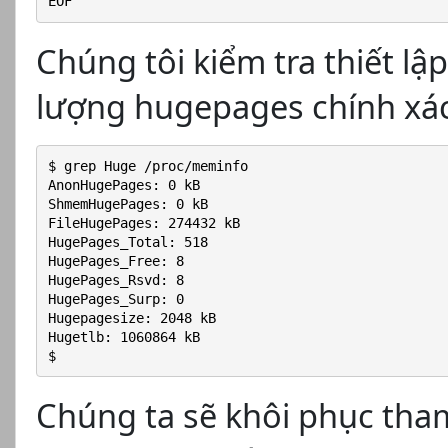
EOF
Chúng tôi kiểm tra thiết l
lượng hugepages chính xác
$ grep Huge /proc/meminfo
AnonHugePages: 0 kB
ShmemHugePages: 0 kB
FileHugePages: 274432 kB
HugePages_Total: 518
HugePages_Free: 8
HugePages_Rsvd: 8
HugePages_Surp: 0
Hugepagesize: 2048 kB
Hugetlb: 1060864 kB
$
Chúng ta sẽ khôi phục tha