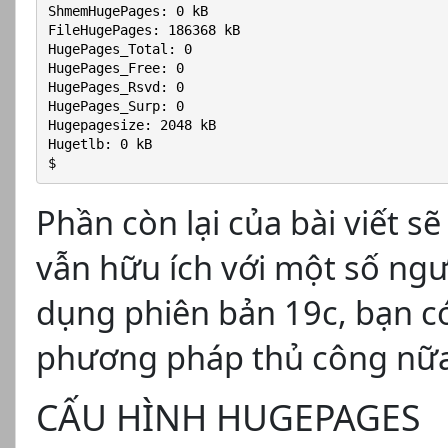
ShmemHugePages: 0 kB
FileHugePages: 186368 kB
HugePages_Total: 0
HugePages_Free: 0
HugePages_Rsvd: 0
HugePages_Surp: 0
Hugepagesize: 2048 kB
Hugetlb: 0 kB
$
Phần còn lại của bài viết s
vẫn hữu ích với một số ng
dụng phiên bản 19c, bạn 
phương pháp thủ công nữa
CẤU HÌNH HUGEPAGES