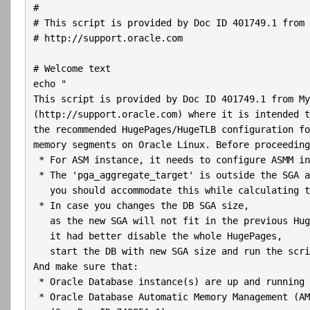
#

# This script is provided by Doc ID 401749.1 from 
# http://support.oracle.com

# Welcome text

echo "

This script is provided by Doc ID 401749.1 from My
(http://support.oracle.com) where it is intended t
the recommended HugePages/HugeTLB configuration fo
memory segments on Oracle Linux. Before proceeding
 * For ASM instance, it needs to configure ASMM in
 * The 'pga_aggregate_target' is outside the SGA an
   you should accommodate this while calculating t
 * In case you changes the DB SGA size,

   as the new SGA will not fit in the previous Hug
   it had better disable the whole HugePages,

   start the DB with new SGA size and run the scri
And make sure that:

 * Oracle Database instance(s) are up and running

 * Oracle Database Automatic Memory Management (AM