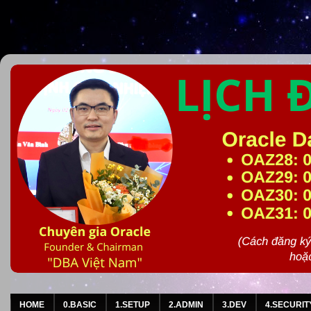
HOME
0.BASIC
1.SETUP
2.ADMIN
3.DEV
4.SECURIT