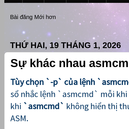
Bài đăng Mới hơn
THỨ HAI, 19 THÁNG 1, 2026
Sự khác nhau asmcm
Tùy chọn `-p` của lệnh `asmc
sổ nhắc lệnh `asmcmd` mỗi khi t
khi
`asmcmd`
không hiển thị th
ASM.