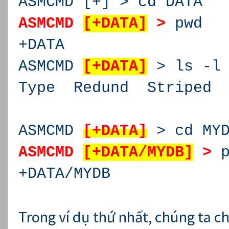
ASMCMD [+] > cd DATA
ASMCMD
[+DATA]
>
pwd
+DATA
ASMCMD
[+DATA]
> ls -l
Type Redund Str
Y M
ASMCMD
[+DATA]
> cd MYD
ASMCMD
[+DATA/MYDB]
>
p
+DATA/MYDB
Trong ví dụ thứ nhất, chúng ta c