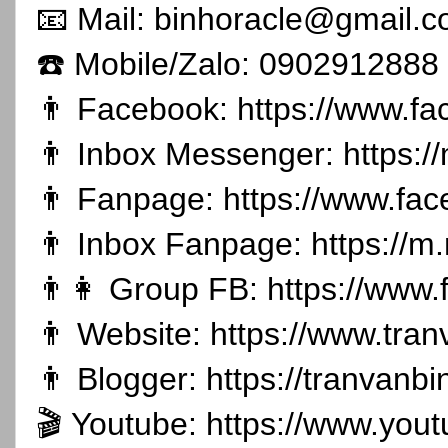
📧 Mail: binhoracle@gmail.
☎️ Mobile/Zalo: 0902912888
👨 Facebook:
https://www.f
👨 Inbox Messenger:
https:
👨 Fanpage:
https://www.fa
👨 Inbox Fanpage:
https://m
👨👩 Group FB:
https://www
👨 Website:
https://www.tran
👨 Blogger:
https://tranvanb
🎬 Youtube:
https://www.you