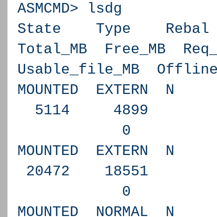
ASMCMD> lsdg
State Type Reba
Total_MB Free_MB Req
Usable_file_MB Offlin
MOUNTED EXTERN 
5114 48
0 N AR
MOUNTED EXTERN 
20472 18
0 N DA
MOUNTED NORMAL 