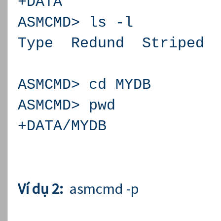
+DATA
ASMCMD> ls -l
Type Redund Str
Y M
ASMCMD> cd MYDB
ASMCMD> pwd
+DATA/MYDB
Ví dụ 2:
asmcmd -p