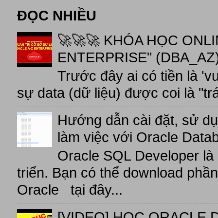
ĐỌC NHIỀU
🚀🚀🚀 KHÓA HỌC ONL
ENTERPRISE" (DBA_AZ),
Trước đây ai có tiền là 'v
sự data (dữ liệu) được coi là "tr
Hướng dẫn cài đặt, sử d
làm việc với Oracle Data
Oracle SQL Developer là
triển. Bạn có thể download phầ
Oracle tại đây...
[VIDEO] HỌC ORACLE D