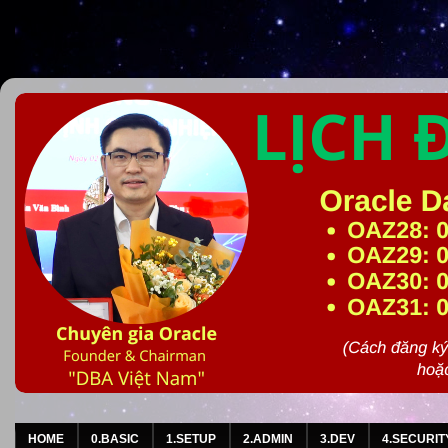
HOME
0.BASIC
1.SETUP
2.ADMIN
3.DEV
4.SECURIT