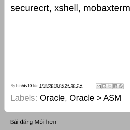
securecrt, xshell, mobaxterm
By
binhtv10
lúc
1/19/2026 05:26:00 CH
Labels:
Oracle
,
Oracle > ASM
Bài đăng Mới hơn