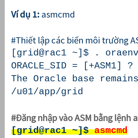
Ví dụ 1:
asmcmd
#Thiết lập các biến môi trường A
[grid@rac1 ~]$ . oraen
ORACLE_SID = [+ASM1] 
The Oracle base remain
/u01/app/grid
#Đăng nhập vào ASM bằng lệnh 
[grid@rac1 ~]$
asmcmd