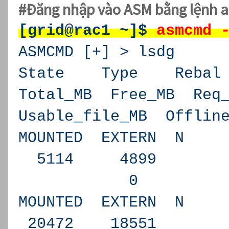
#Đăng nhập vào ASM bằng lệnh a
[grid@rac1 ~]$
asmcmd 
ASMCMD [+] > lsdg
State Type Reba
Total_MB Free_MB Req
Usable_file_MB Offlin
MOUNTED EXTERN 
5114 48
0 N AR
MOUNTED EXTERN 
20472 18