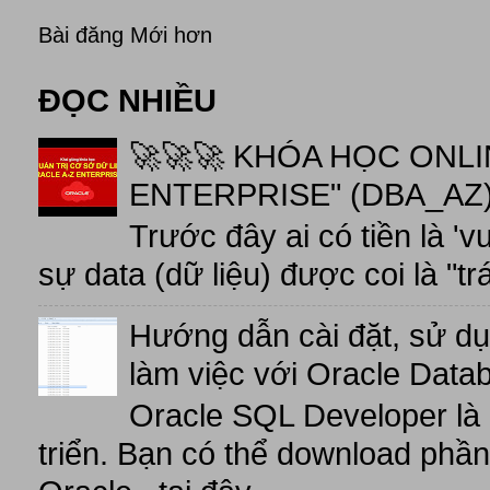
Bài đăng Mới hơn
ĐỌC NHIỀU
🚀🚀🚀 KHÓA HỌC ONL
ENTERPRISE" (DBA_AZ),
Trước đây ai có tiền là 'v
sự data (dữ liệu) được coi là "tr
Hướng dẫn cài đặt, sử d
làm việc với Oracle Data
Oracle SQL Developer là
triển. Bạn có thể download phầ