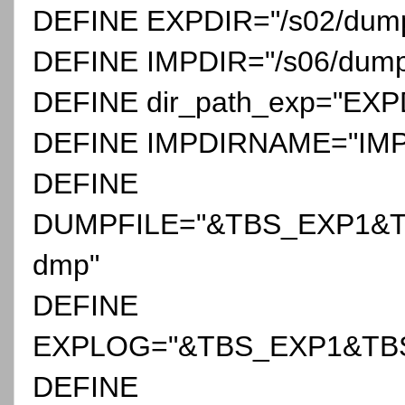
DEFINE EXPDIR="/s02/dump/
DEFINE IMPDIR="/s06/dump/b
DEFINE dir_path_exp="EX
DEFINE IMPDIRNAME="IMP
DEFINE
DUMPFILE="&TBS_EXP1&
dmp"
DEFINE
EXPLOG="&TBS_EXP1&TBS
DEFINE