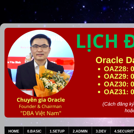
HOME
0.BASIC
1.SETUP
2.ADMIN
3.DEV
4.SECURIT