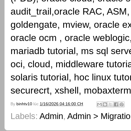
audit_trail,oracle RAC, ASM,
goldengate, mview, oracle ex
oracle ocm , oracle weblogic, 
mariadb tutorial, ms sql serve
oci, cloud, middleware tutori
solaris tutorial, hoc linux tutor
securecrt, xshell, mobaxterm
By
binhtv10
lúc
1/16/2026 04:16:00 CH
Labels:
Admin
,
Admin > Migrati