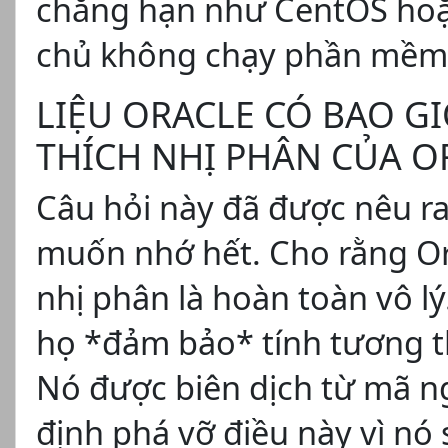
chẳng hạn như CentOS hoặc
chủ không chạy phần mềm 
LIỆU ORACLE CÓ BAO G
THÍCH NHỊ PHÂN CỦA O
Câu hỏi này đã được nêu ra
muốn nhớ hết. Cho rằng Ora
nhị phân là hoàn toàn vô lý
họ *đảm bảo* tính tương th
Nó được biên dịch từ mã n
định phá vỡ điều này vì nó