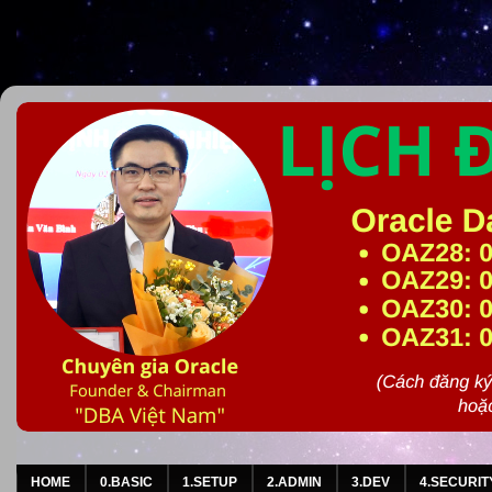
HOME
0.BASIC
1.SETUP
2.ADMIN
3.DEV
4.SECURIT