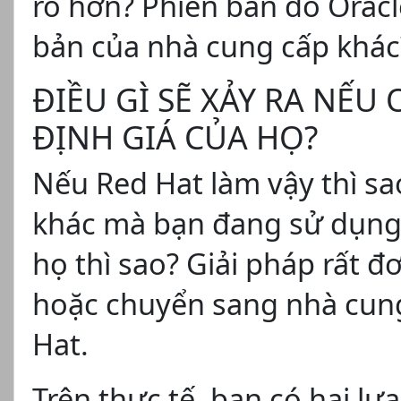
ro hơn? Phiên bản do Oracl
bản của nhà cung cấp khác
ĐIỀU GÌ SẼ XẢY RA NẾU
ĐỊNH GIÁ CỦA HỌ?
Nếu Red Hat làm vậy thì s
khác mà bạn đang sử dụng 
họ thì sao? Giải pháp rất đ
hoặc chuyển sang nhà cun
Hat.
Trên thực tế, bạn có hai lự