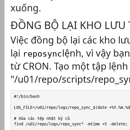
xuống.
ĐỒNG BỘ LẠI KHO LƯU
Việc đồng bộ lại các kho l
lại
lệnh, vì vậy bạ
reposync
từ CRON. Tạo một tập lệnh 
"/u01/repo/scripts/repo_sy
#!/bin/bash
LOG_FILE=/u01/repo/logs/repo_sync_$(date +%Y.%m.%d
# Xóa các tệp nhật ký cũ
find /u01/repo/logs/repo_sync* -mtime +5 -delete; 