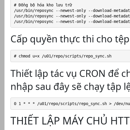
# Đồng bộ hóa kho lưu trữ
/usr/bin/reposync --newest-only --download-metadat
/usr/bin/reposync --newest-only --download-metadat
/usr/bin/reposync --newest-only --download-metadat
Cấp quyền thực thi cho tệp
# chmod u+x /u01/repo/scripts/repo_sync.sh
Thiết lập tác vụ CRON để c
nhập sau đây sẽ chạy tập l
0 1 * * * /u01/repo/scripts/repo_sync.sh > /dev/nu
THIẾT LẬP MÁY CHỦ HT