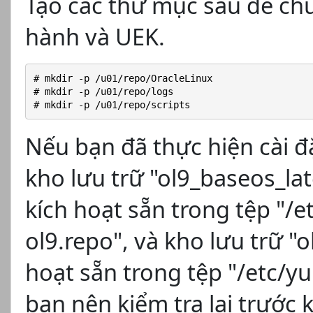
Tạo các thư mục sau để chứ
hành và UEK.
# mkdir -p /u01/repo/OracleLinux
# mkdir -p /u01/repo/logs
# mkdir -p /u01/repo/scripts
Nếu bạn đã thực hiện cài đ
kho lưu trữ "ol9_baseos_la
kích hoạt sẵn trong tệp "/e
ol9.repo", và kho lưu trữ 
hoạt sẵn trong tệp "/etc/y
bạn nên kiểm tra lại trước k