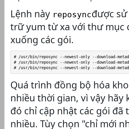
Lệnh này
được sử
reposync
trữ yum từ xa với thư mục 
xuống các gói.
# /usr/bin/reposync --newest-only --download-metad
# /usr/bin/reposync --newest-only --download-metad
# /usr/bin/reposync --newest-only --download-metad
Quá trình đồng bộ hóa kho 
nhiều thời gian, vì vậy hãy
đó chỉ cập nhật các gói đã
nhiều. Tùy chọn "chỉ mới n