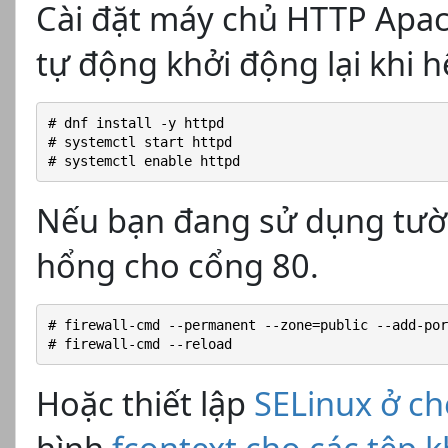
Cài đặt máy chủ HTTP Apac
tự động khởi động lại khi h
# dnf install -y httpd
# systemctl start httpd
# systemctl enable httpd
Nếu bạn đang sử dụng tườn
hổng cho cổng 80.
# firewall-cmd --permanent --zone=public --add-por
# firewall-cmd --reload
Hoặc thiết lập
SELinux ở ch