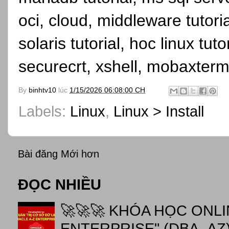
oci, cloud, middleware tutori
solaris tutorial, hoc linux tutor
securecrt, xshell, mobaxterm
By
binhtv10
lúc
1/15/2026 06:08:00 CH
Labels:
Linux
,
Linux > Install
Bài đăng Mới hơn
ĐỌC NHIỀU
🚀🚀🚀 KHÓA HỌC ONL
ENTERPRISE" (DBA_AZ),