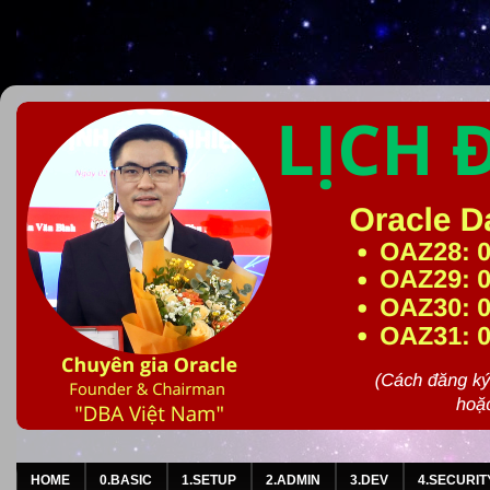
HOME
0.BASIC
1.SETUP
2.ADMIN
3.DEV
4.SECURIT