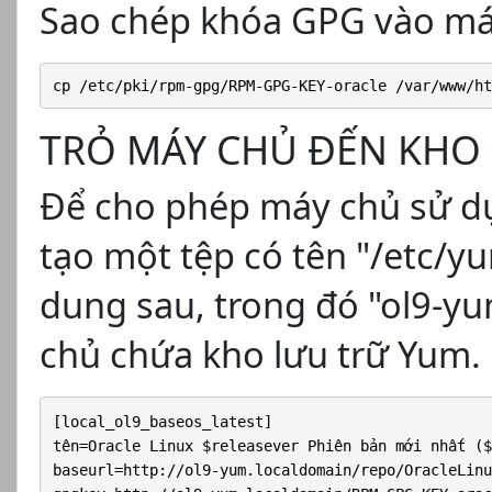
Sao chép khóa GPG vào má
cp /etc/pki/rpm-gpg/RPM-GPG-KEY-oracle /var/www/ht
TRỎ MÁY CHỦ ĐẾN KHO
Để cho phép máy chủ sử dụ
tạo một tệp có tên "/etc/yu
dung sau, trong đó "ol9-yu
chủ chứa kho lưu trữ Yum.
[local_ol9_baseos_latest]

tên=Oracle Linux $releasever Phiên bản mới nhất ($
baseurl=http://ol9-yum.localdomain/repo/OracleLinu