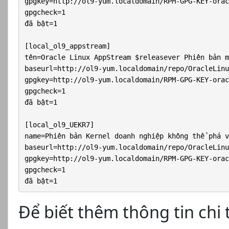
gpgkey=http://ol9-yum.localdomain/RPM-GPG-KEY-orac
gpgcheck=1

đã bật=1

[local_ol9_appstream]

tên=Oracle Linux AppStream $releasever Phiên bản m
baseurl=http://ol9-yum.localdomain/repo/OracleLinu
gpgkey=http://ol9-yum.localdomain/RPM-GPG-KEY-orac
gpgcheck=1

đã bật=1

[local_ol9_UEKR7]

name=Phiên bản Kernel doanh nghiệp không thể phá v
baseurl=http://ol9-yum.localdomain/repo/OracleLinu
gpgkey=http://ol9-yum.localdomain/RPM-GPG-KEY-orac
gpgcheck=1

đã bật=1
Để biết thêm thông tin chi t