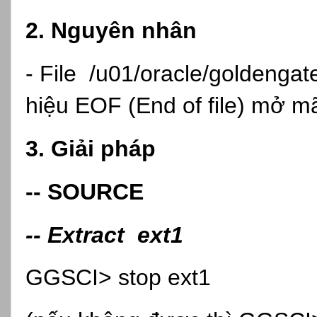
2. Nguyên nhân
- File /u01/oracle/goldengat
hiệu EOF (End of file) mở mã
3. Giải pháp
-- SOURCE
-- Extract ext1
GGSCI> stop ext1