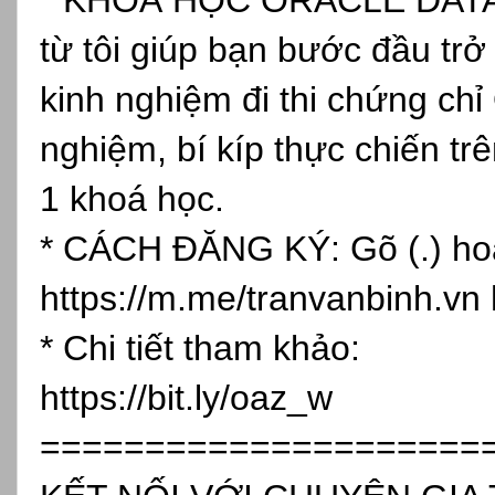
* KHOÁ HỌC ORACLE DATAB
từ tôi giúp bạn bước đầu tr
kinh nghiệm đi thi chứng chỉ
nghiệm, bí kíp thực chiến tr
1 khoá học.
* CÁCH ĐĂNG KÝ: Gõ (.) hoặc
https://m.me/tranvanbinh.vn
* Chi tiết tham khảo:
https://bit.ly/oaz_w
=====================