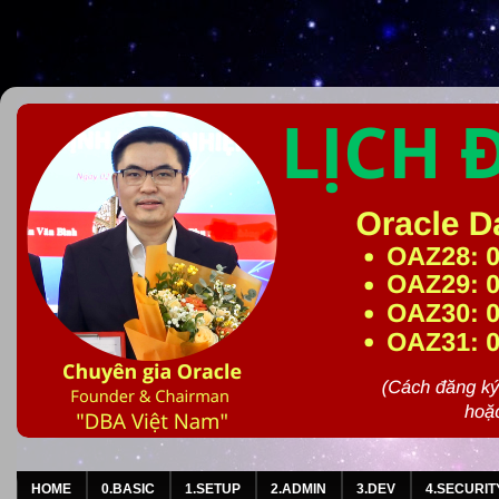
HOME
0.BASIC
1.SETUP
2.ADMIN
3.DEV
4.SECURIT