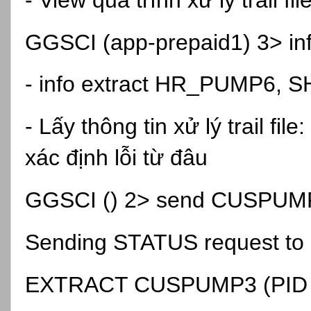
GGSCI (app-prepaid1) 3> info
- info extract HR_PUMP6,
- Lấy thông tin xử lý trail fi
xác định lỗi từ đâu
GGSCI () 2> send CUSPUMP
Sending STATUS request t
EXTRACT CUSPUMP3 (PID 