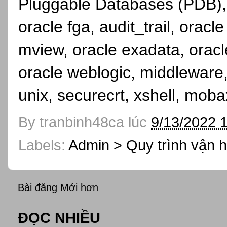
Pluggable Databases (PDB), o
oracle fga, audit_trail, orac
mview, oracle exadata, oracl
oracle weblogic, middleware, 
unix, securecrt, xshell, moba
By
tranbinh48ca
lúc
9/13/2022 
Labels:
Admin > Quy trình vận h
Bài đăng Mới hơn
ĐỌC NHIỀU