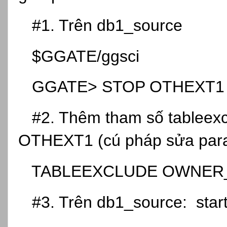
#1. Trên db1_source
$GGATE/ggsci
GGATE> STOP OTH
#2. Thêm tham số tableexcl
OTHEXT1 (cú pháp sửa para
TABLEEXCLUDE OWNER_
#3. Trên db1_source: star