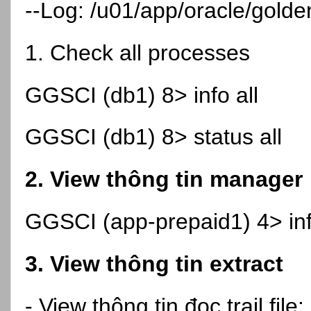
--Log: /u01/app/oracle/golde
1. Check all processes
GGSCI (db1) 8> info all
GGSCI (db1) 8> status all
2. View thông tin manager
GGSCI (app-prepaid1) 4> in
3. View thông tin extract
- View thông tin đọc trail file: