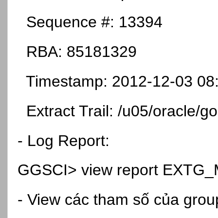
Sequence #: 13394
RBA: 85181329
Timestamp: 2012-12-03 08
Extract Trail: /u05/oracle/go
- Log Report:
GGSCI> view report EXTG_MF
- View các tham số của grou