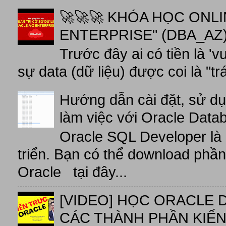
🚀🚀🚀 KHÓA HỌC ONL
ENTERPRISE" (DBA_AZ),
Trước đây ai có tiền là 'v
sự data (dữ liệu) được coi là "tr
Hướng dẫn cài đặt, sử d
làm việc với Oracle Data
Oracle SQL Developer là
triển. Bạn có thể download phầ
Oracle tại đây...
[VIDEO] HỌC ORACLE D
CÁC THÀNH PHẦN KIẾN