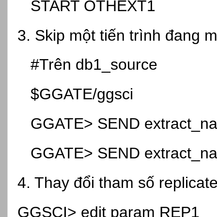
START OTHEXT1
3. Skip một tiến trình đang m
#Trên db1_source
$GGATE/ggsci
GGATE> SEND extract_
GGATE> SEND extract_na
4. Thay đổi tham số replicat
GGSCI> edit param REP1