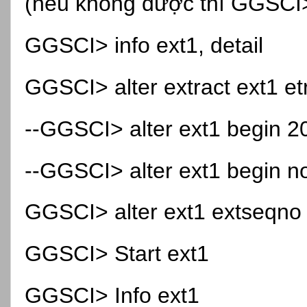
(nếu không được thì GGSCI> k
GGSCI> info ext1, detail
GGSCI> alter extract ext1 et
--GGSCI> alter ext1 begin 2
--GGSCI> alter ext1 begin n
GGSCI> alter ext1 extseqno
GGSCI> Start ext1
GGSCI> Info ext1