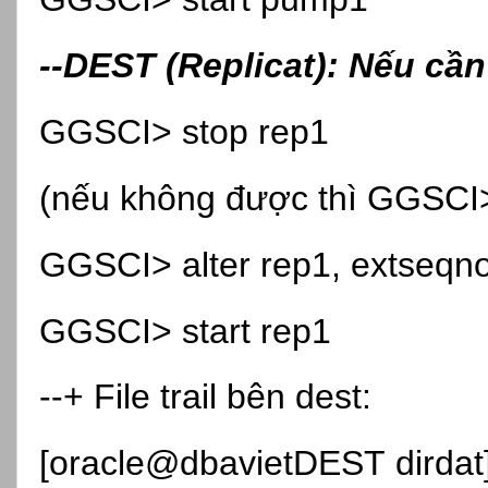
--DEST (Replicat): Nếu cần
GGSCI> stop rep1
(nếu không được thì GGSCI> k
GGSCI> alter rep1, extseqn
GGSCI> start rep1
--+ File trail bên dest:
[oracle@dbavietDEST dirdat]$