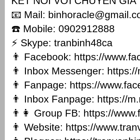
KẾT NỐI VỚI CHUYÊN GIA 
📧 Mail: binhoracle@gmail.
☎️ Mobile: 0902912888
⚡️ Skype: tranbinh48ca
👨 Facebook:
https://www.f
👨 Inbox Messenger:
https:
👨 Fanpage:
https://www.fa
👨 Inbox Fanpage:
https://m
👨👩 Group FB:
https://www
👨 Website:
https://www.tran