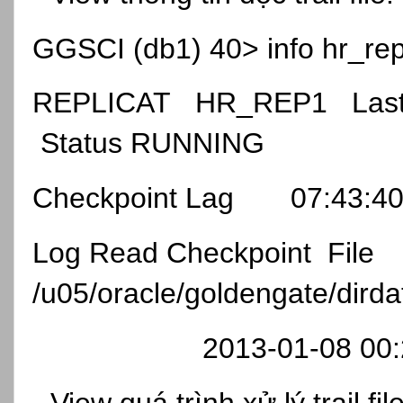
GGSCI (db1) 40> info hr_r
REPLICAT HR_REP1 Last S
Status RUNNING
Checkpoint Lag 07:43:40 
Log Read Checkpoint File
/u05/oracle/goldengate/dird
2013-01-08 00:25:32
- View quá trình xử lý trail file