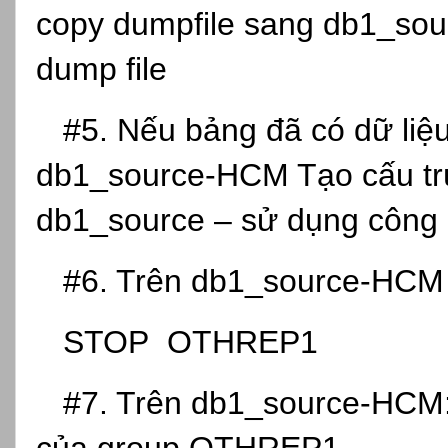
copy dumpfile sang db1_sou
dump file
#5. Nếu bảng đã có dữ liệu
db1_source-HCM Tạo cấu trú
db1_source – sử dụng công 
#6. Trên db1_source-HCM
STOP OTHREP1
#7. Trên db1_source-HCM: 
của group OTHREP1