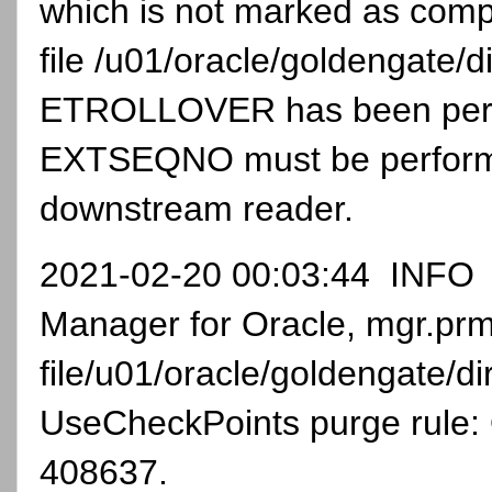
which is not marked as compl
file /u01/oracle/goldengate/d
ETROLLOVER has been perfo
EXTSEQNO must be perform
downstream reader.
2021-02-20 00:03:44 INF
Manager for Oracle, mgr.prm
file/u01/oracle/goldengate/di
UseCheckPoints purge rule:
408637.