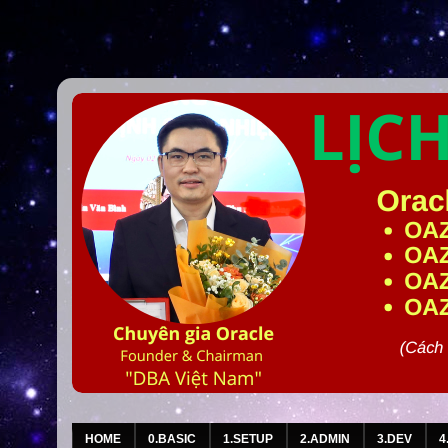
HOME
0.BASIC
1.SETUP
2.ADMIN
3.DEV
4