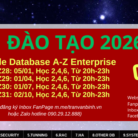
.SECURITY
5.TUNNING
6.RAC
7.HA
8.OTHER DB
9.SYST