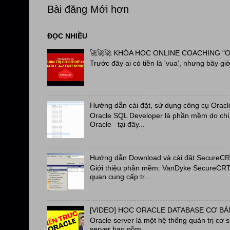
Bài đăng Mới hơn
ĐỌC NHIỀU
🚀🚀🚀 KHÓA HỌC ONLINE COACHING "OR
Trước đây ai có tiền là 'vua', nhưng bây giờ 
Hướng dẫn cài đặt, sử dụng công cụ Oracl
Oracle SQL Developer là phần mềm do chín
Oracle tại đây...
Hướng dẫn Download và cài đặt SecureC
Giới thiệu phần mềm: VanDyke SecureCRT a
quan cung cấp tr...
[VIDEO] HỌC ORACLE DATABASE CƠ BẢN
Oracle server là một hệ thống quản trị cơ 
server bao gồm ...