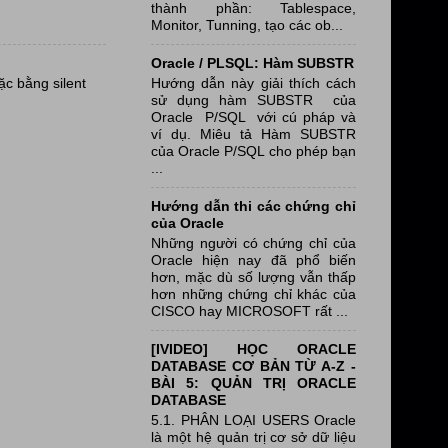
thành phần: Tablespace,
Monitor, Tunning, tạo các ob...
Oracle / PLSQL: Hàm SUBSTR
Hướng dẫn này giải thích cách
ặc bằng silent
sử dụng hàm SUBSTR của
Oracle P/SQL với cú pháp và
ví dụ. Miêu tả Hàm SUBSTR
của Oracle P/SQL cho phép bạn
...
Hướng dẫn thi các chứng chỉ
của Oracle
Những người có chứng chỉ của
Oracle hiện nay đã phổ biến
hơn, mặc dù số lượng vẫn thấp
hơn những chứng chỉ khác của
CISCO hay MICROSOFT rất ...
[IVIDEO] HỌC ORACLE
DATABASE CƠ BẢN TỪ A-Z -
BÀI 5: QUẢN TRỊ ORACLE
DATABASE
5.1. PHÂN LOẠI USERS Oracle
là một hệ quản trị cơ sở dữ liệu