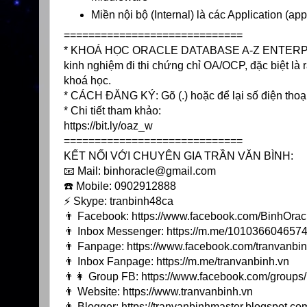
Miền nội bộ (Internal) là các Application (a
=============================
* KHOÁ HỌC ORACLE DATABASE A-Z ENTERPRISE t
kinh nghiệm đi thi chứng chỉ OA/OCP, đặc biệt là r
khoá học.
* CÁCH ĐĂNG KÝ: Gõ (.) hoặc để lại số điện thoạ
* Chi tiết tham khảo:
https://bit.ly/oaz_w
=============================
KẾT NỐI VỚI CHUYÊN GIA TRẦN VĂN BÌNH:
📧 Mail: binhoracle@gmail.com
☎️ Mobile: 0902912888
⚡️ Skype: tranbinh48ca
👨 Facebook:
https://www.facebook.com/BinhOrac
👨 Inbox Messenger:
https://m.me/10103660465744
👨 Fanpage:
https://www.facebook.com/tranvanbin
👨 Inbox Fanpage:
https://m.me/tranvanbinh.vn
👨👩 Group FB:
https://www.facebook.com/group
👨 Website:
https://www.tranvanbinh.vn
👨 Blogger:
https://tranvanbinhmaster.blogspot.co