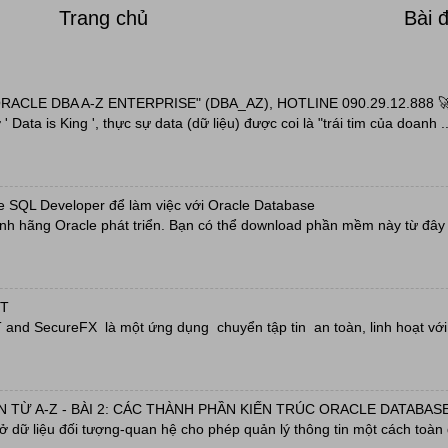
Trang chủ
Bài 
ACLE DBA A-Z ENTERPRISE" (DBA_AZ), HOTLINE 090.29.12.888 
' Data is King ', thực sự data (dữ liệu) được coi là "trái tim của doanh ..
e SQL Developer để làm việc với Oracle Database
h hãng Oracle phát triển. Bạn có thể download phần mềm này từ đây h
RT
nd SecureFX là một ứng dụng chuyển tập tin an toàn, linh hoạt với 
 TỪ A-Z - BÀI 2: CÁC THÀNH PHẦN KIẾN TRÚC ORACLE DATABASE
sở dữ liệu đối tượng-quan hệ cho phép quản lý thông tin một cách toàn 