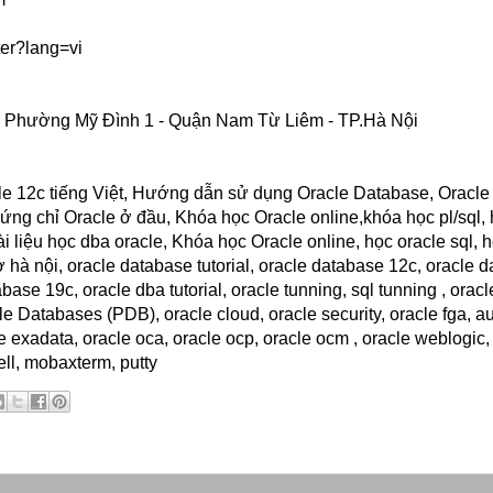
er?lang=vi
 - Phường Mỹ Đình 1 - Quận Nam Từ Liêm - TP.Hà Nội
cle 12c tiếng Việt, Hướng dẫn sử dụng Oracle Database, Oracl
ứng chỉ Oracle ở đầu, Khóa học Oracle online,khóa học pl/sql,
i liệu học dba oracle, Khóa học Oracle online, học oracle sql, 
 hà nội, oracle database tutorial, oracle database 12c, oracle d
se 19c, oracle dba tutorial, oracle tunning, sql tunning , oracl
Databases (PDB), oracle cloud, oracle security, oracle fga, aud
e exadata, oracle oca, oracle ocp, oracle ocm , oracle weblogic
hell, mobaxterm, putty