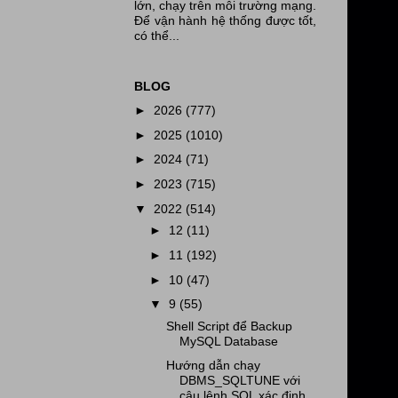
lớn, chạy trên môi trường mạng.
Để vận hành hệ thống được tốt,
có thể...
BLOG
►
2026
(777)
►
2025
(1010)
►
2024
(71)
►
2023
(715)
▼
2022
(514)
►
12
(11)
►
11
(192)
►
10
(47)
▼
9
(55)
Shell Script để Backup
MySQL Database
Hướng dẫn chạy
DBMS_SQLTUNE với
câu lệnh SQL xác định