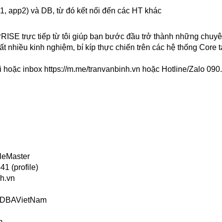
pp1, app2) và DB, từ đó kết nối đến các HT khác
rực tiếp từ tôi giúp bạn bước đầu trở thành những chuyê
ất nhiều kinh nghiệm, bí kíp thực chiến trên các hệ thống Core t
i hoặc inbox
https://m.me/tranvanbinh.vn
hoặc Hotline/Zalo 090
leMaster
1 (profile)
h.vn
s/DBAVietNam
m