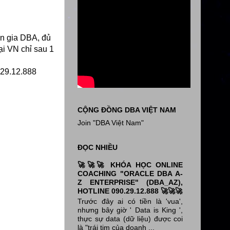
n gia DBA, đủ
ại VN chỉ sau 1
.29.12.888
CỘNG ĐỒNG DBA VIỆT NAM
Join "DBA Việt Nam"
ĐỌC NHIỀU
🚀🚀🚀 KHÓA HỌC ONLINE
COACHING "ORACLE DBA A-
Z ENTERPRISE" (DBA_AZ),
HOTLINE 090.29.12.888 🚀🚀🚀
Trước đây ai có tiền là 'vua',
nhưng bây giờ ' Data is King ',
thực sự data (dữ liệu) được coi
là "trái tim của doanh ...