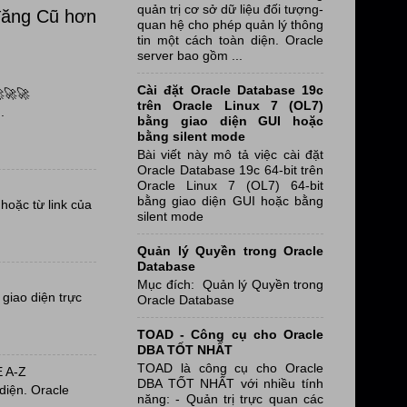
quản trị cơ sở dữ liệu đối tượng-
đăng Cũ hơn
quan hệ cho phép quản lý thông
tin một cách toàn diện. Oracle
server bao gồm ...
Cài đặt Oracle Database 19c
🚀🚀
trên Oracle Linux 7 (OL7)
.
bằng giao diện GUI hoặc
bằng silent mode
Bài viết này mô tả việc cài đặt
Oracle Database 19c 64-bit trên
Oracle Linux 7 (OL7) 64-bit
bằng giao diện GUI hoặc bằng
oặc từ link của
silent mode
Quản lý Quyền trong Oracle
Database
Mục đích: Quản lý Quyền trong
giao diện trực
Oracle Database
TOAD - Công cụ cho Oracle
DBA TỐT NHẤT
TOAD là công cụ cho Oracle
 A-Z
DBA TỐT NHẤT với nhiều tính
diện. Oracle
năng: - Quản trị trực quan các