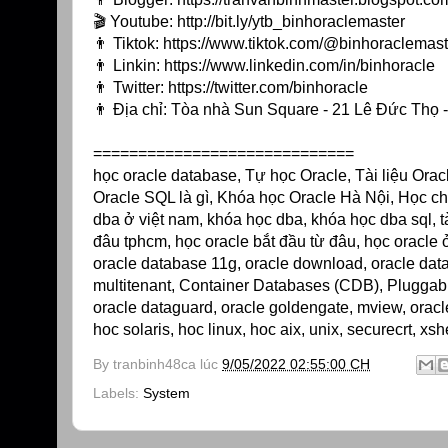
🎬 Youtube:
http://bit.ly/ytb_binhoraclemaster
👨 Tiktok:
https://www.tiktok.com/@binhoraclemast
👨 Linkin:
https://www.linkedin.com/in/binhoracle
👨 Twitter:
https://twitter.com/binhoracle
👨 Địa chỉ: Tòa nhà Sun Square - 21 Lê Đức Thọ
=============================
học oracle database, Tự học Oracle, Tài liệu Ora
Oracle SQL là gì, Khóa học Oracle Hà Nội, Học ch
dba ở việt nam, khóa học dba, khóa học dba sql, tà
đâu tphcm, học oracle bắt đầu từ đâu, học oracle ở
oracle database 11g, oracle download, oracle databa
multitenant, Container Databases (CDB), Pluggable 
oracle dataguard, oracle goldengate, mview, oracl
hoc solaris, hoc linux, hoc aix, unix, securecrt, xs
By
tranbinh48ca
lúc
9/05/2022 02:55:00 CH
Labels:
System