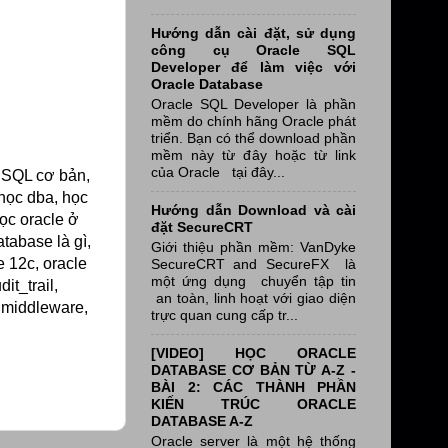
Hướng dẫn cài đặt, sử dụng
công cụ Oracle SQL
Developer để làm việc với
Oracle Database
Oracle SQL Developer là phần
mềm do chính hãng Oracle phát
triển. Bạn có thể download phần
mềm này từ đây hoặc từ link
của Oracle tại đây...
e SQL cơ bản,
 học dba, học
Hướng dẫn Download và cài
học oracle ở
đặt SecureCRT
atabase là gì,
Giới thiệu phần mềm: VanDyke
e 12c, oracle
SecureCRT and SecureFX là
một ứng dụng chuyển tập tin
it_trail,
an toàn, linh hoạt với giao diện
, middleware,
trực quan cung cấp tr...
[VIDEO] HỌC ORACLE
DATABASE CƠ BẢN TỪ A-Z -
BÀI 2: CÁC THÀNH PHẦN
KIẾN TRÚC ORACLE
DATABASE A-Z
Oracle server là một hệ thống