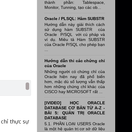
thành phần: Tablespace,
Monitor, Tunning, tạo các ob...
Oracle / PLSQL: Hàm SUBSTR
Hướng dẫn này giải thích cách
sử dụng hàm SUBSTR của
Oracle P/SQL với cú pháp và
ví dụ. Miêu tả Hàm SUBSTR
của Oracle P/SQL cho phép bạn
...
Hướng dẫn thi các chứng chỉ
của Oracle
Những người có chứng chỉ của
Oracle hiện nay đã phổ biến
hơn, mặc dù số lượng vẫn thấp
hơn những chứng chỉ khác của
CISCO hay MICROSOFT rất ...
[IVIDEO] HỌC ORACLE
DATABASE CƠ BẢN TỪ A-Z -
BÀI 5: QUẢN TRỊ ORACLE
DATABASE
 chỉ thực sự
5.1. PHÂN LOẠI USERS Oracle
là một hệ quản trị cơ sở dữ liệu