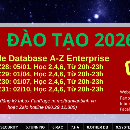
.SECURITY
5.TUNNING
6.RAC
7.HA
8.OTHER DB
9.SYST