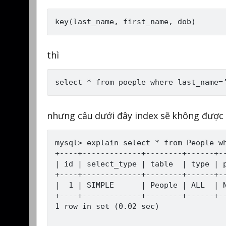
thì
nhưng câu dưới đây index sẽ không được
mysql> explain select * from People wh
+----+-------------+--------+------+--
| id | select_type | table  | type | p
+----+-------------+--------+------+--
|  1 | SIMPLE      | People | ALL  | N
+----+-------------+--------+------+--
1 row in set (0.02 sec)
