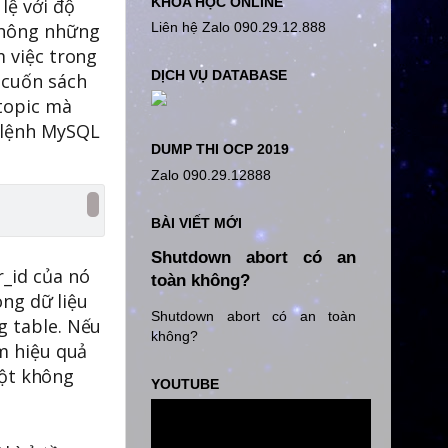
KHÓA HỌC ONLINE
lệ với độ
Liên hệ Zalo 090.29.12.888
 không những
m việc trong
DỊCH VỤ DATABASE
 cuốn sách
topic mà
u lệnh MySQL
DUMP THI OCP 2019
Zalo 090.29.12888
BÀI VIẾT MỚI
Shutdown abort có an
r_id của nó
toàn không?
òng dữ liệu
Shutdown abort có an toàn
g table. Nếu
không?
ếm hiệu quả
cột không
YOUTUBE