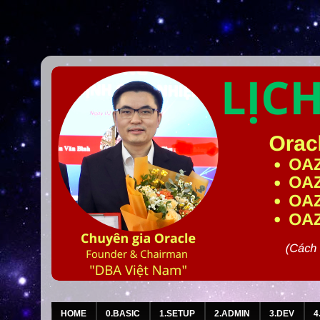
HOME
0.BASIC
1.SETUP
2.ADMIN
3.DEV
4