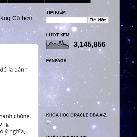
TÌM KIẾM
đăng Cũ hơn
LƯỢT XEM
3,145,856
FANPAGE
 đó là đánh
nhanh chóng.
KHÓA HỌC ORACLE DBA A-Z
rong
ó ý nghĩa,