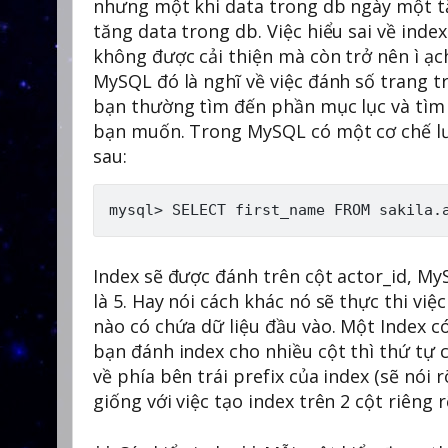
nhưng một khi data trong db ngày một tăn
tăng data trong db. Việc hiểu sai về in
không được cải thiện mà còn trở nên ì ạch
MySQL đó là nghĩ về việc đánh số trang 
bạn thường tìm đến phần mục lục và tìm
bạn muốn. Trong MySQL có một cơ chế lưu
sau:
Index sẽ được đánh trên cột actor_id, M
là 5. Hay nói cách khác nó sẽ thực thi việ
nào có chứa dữ liệu đầu vào. Một Index c
bạn đánh index cho nhiều cột thì thứ tự c
về phía bên trái prefix của index (sẽ nói 
giống với việc tạo index trên 2 cột riêng r