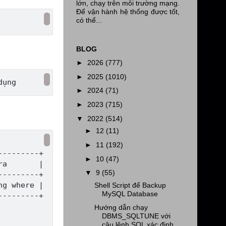
lớn, chạy trên môi trường mạng.
Để vận hành hệ thống được tốt,
có thể...
BLOG
►
2026
(777)
►
2025
(1010)
►
2024
(71)
►
2023
(715)
▼
2022
(514)
►
12
(11)
►
11
(192)
--------+

►
10
(47)
a       |

▼
9
(55)
--------+

g where |

Shell Script để Backup
MySQL Database
--------+

Hướng dẫn chạy
DBMS_SQLTUNE với
câu lệnh SQL xác định