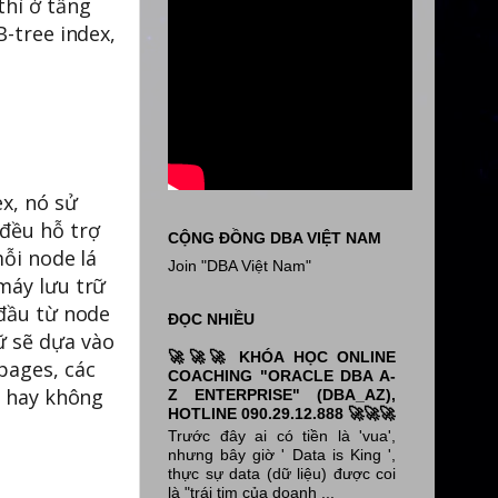
thì ở tầng
B-tree index,
ex, nó sử
 đều hỗ trợ
CỘNG ĐỒNG DBA VIỆT NAM
mỗi node lá
Join "DBA Việt Nam"
máy lưu trữ
 đầu từ node
ĐỌC NHIỀU
ữ sẽ dựa vào
🚀🚀🚀 KHÓA HỌC ONLINE
pages, các
COACHING "ORACLE DBA A-
i hay không
Z ENTERPRISE" (DBA_AZ),
HOTLINE 090.29.12.888 🚀🚀🚀
Trước đây ai có tiền là 'vua',
nhưng bây giờ ' Data is King ',
thực sự data (dữ liệu) được coi
là "trái tim của doanh ...