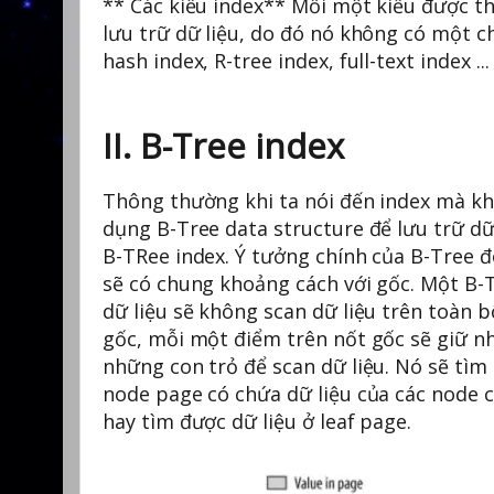
** Các kiểu index** Mỗi một kiểu được th
lưu trữ dữ liệu, do đó nó không có một ch
hash index, R-tree index, full-text index ...
II. B-Tree index
Thông thường khi ta nói đến index mà khôn
dụng B-Tree data structure để lưu trữ dữ
B-TRee index. Ý tưởng chính của B-Tree đó
sẽ có chung khoảng cách với gốc. Một B-T
dữ liệu sẽ không scan dữ liệu trên toàn 
gốc, mỗi một điểm trên nốt gốc sẽ giữ n
những con trỏ để scan dữ liệu. Nó sẽ tìm
node page có chứa dữ liệu của các node co
hay tìm được dữ liệu ở leaf page.