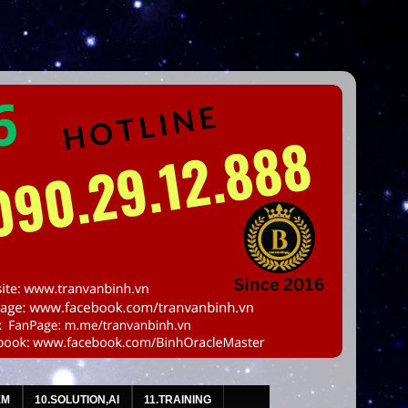
EM
10.SOLUTION,AI
11.TRAINING