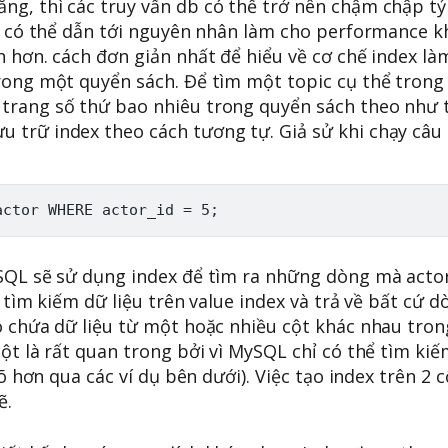
g, thì các truy vấn db có thể trở nên chậm chập tỷ 
dex có thể dẫn tới nguyên nhân làm cho performance
 hơn. cách đơn giản nhất để hiểu về cơ chế index là
trong một quyển sách. Để tìm một topic cụ thể trong
 trang số thứ bao nhiêu trong quyển sách theo như 
 trữ index theo cách tương tự. Giả sử khi chạy câ
ySQL sẽ sử dụng index để tìm ra những dòng mà acto
c tìm kiếm dữ liệu trên value index và trả về bất cứ d
ó chứa dữ liệu từ một hoặc nhiều cột khác nhau tron
ột là rất quan trong bởi vì MySQL chỉ có thể tìm ki
rõ hơn qua các ví dụ bên dưới). Việc tạo index trên 2 
ẽ.