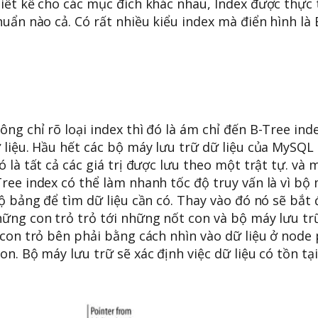
iết kế cho các mục đích khác nhau, Index được thực 
uẩn nào cả. Có rất nhiều kiểu index mà điển hình là 
g chỉ rõ loại index thì đó là ám chỉ đến B-Tree ind
 liệu. Hầu hết các bộ máy lưu trữ dữ liệu của MySQL
 là tất cả các giá trị được lưu theo một trật tự. và 
ree index có thể làm nhanh tốc độ truy vấn là vì bộ 
bộ bảng để tìm dữ liệu cần có. Thay vào đó nó sẽ bắt
hững con trỏ trỏ tới những nốt con và bộ máy lưu tr
 con trỏ bên phải bằng cách nhìn vào dữ liệu ở node 
n. Bộ máy lưu trữ sẽ xác định việc dữ liệu có tồn tạ