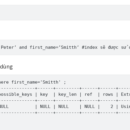
 dùng
ere first_name='Smitth' ;

-------------+------+---------+------+------+-----
ossible_keys | key  | key_len | ref  | rows | Extr
-------------+------+---------+------+------+-----
ULL          | NULL | NULL    | NULL |    2 | Usin
-------------+------+---------+------+------+-----