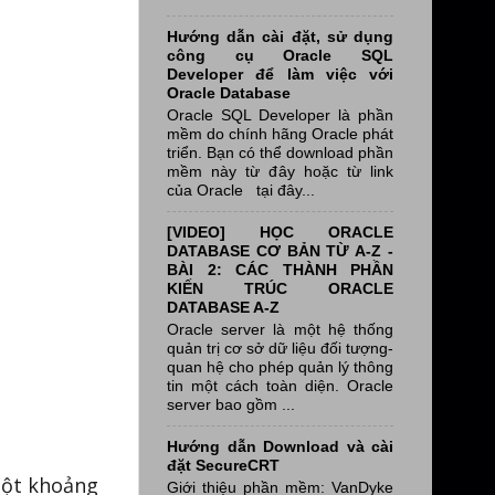
Hướng dẫn cài đặt, sử dụng
công cụ Oracle SQL
Developer để làm việc với
Oracle Database
Oracle SQL Developer là phần
mềm do chính hãng Oracle phát
triển. Bạn có thể download phần
mềm này từ đây hoặc từ link
của Oracle tại đây...
[VIDEO] HỌC ORACLE
DATABASE CƠ BẢN TỪ A-Z -
BÀI 2: CÁC THÀNH PHẦN
KIẾN TRÚC ORACLE
DATABASE A-Z
Oracle server là một hệ thống
quản trị cơ sở dữ liệu đối tượng-
quan hệ cho phép quản lý thông
tin một cách toàn diện. Oracle
server bao gồm ...
Hướng dẫn Download và cài
đặt SecureCRT
một khoảng
Giới thiệu phần mềm: VanDyke