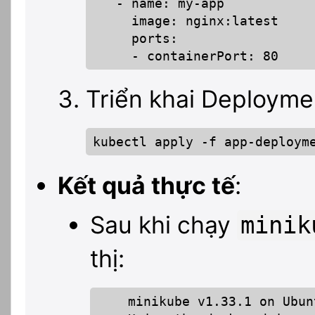
   - name: my-app

     image: nginx:latest

     ports:

     - containerPort: 80
Triển khai Deployme
kubectl apply -f app-deploym
Kết quả thực tế
:
Sau khi chạy
minik
thị:
    minikube v1.33.1 on Ubun