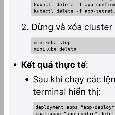
kubectl delete -f app-configm
kubectl delete -f app-secret
Dừng và xóa cluster
minikube stop

minikube delete
Kết quả thực tế
:
Sau khi chạy các lệ
terminal hiển thị:
deployment.apps "app-deploym
configmap "app-config" delete