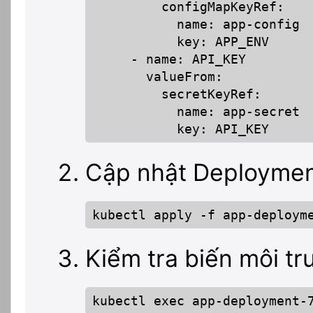
         configMapKeyRef:

           name: app-config

           key: APP_ENV

     - name: API_KEY

       valueFrom:

         secretKeyRef:

           name: app-secret

           key: API_KEY
Cập nhật Deploymen
kubectl apply -f app-deploym
Kiểm tra biến môi tr
kubectl exec app-deployment-