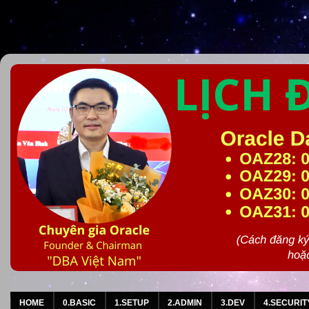
HOME
0.BASIC
1.SETUP
2.ADMIN
3.DEV
4.SECURIT