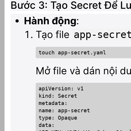
Bước 3: Tạo Secret Để 
Hành động
:
Tạo file
app-secre
touch app-secret.yaml
Mở file và dán nội d
apiVersion: v1

kind: Secret

metadata:

name: app-secret

type: Opaque

data:
