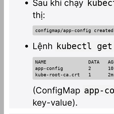
Sau khi chạy
kubec
thị:
configmap/app-config created
Lệnh
kubectl get
NAME               DATA   AGE
app-config         2      10s
kube-root-ca.crt   1      2m
(ConfigMap
app-c
key-value).