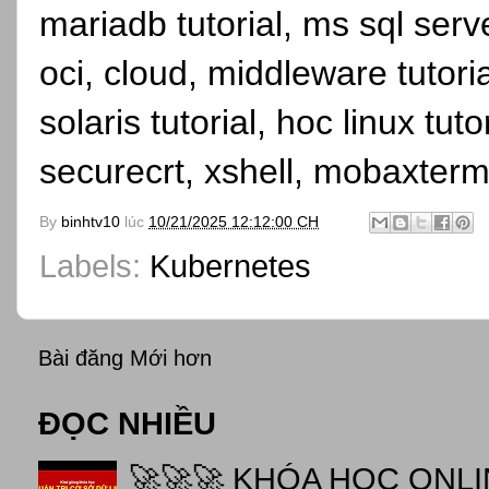
mariadb tutorial, ms sql serve
oci, cloud, middleware tutori
solaris tutorial, hoc linux tutor
securecrt, xshell, mobaxterm
By
binhtv10
lúc
10/21/2025 12:12:00 CH
Labels:
Kubernetes
Bài đăng Mới hơn
ĐỌC NHIỀU
🚀🚀🚀 KHÓA HỌC ONL