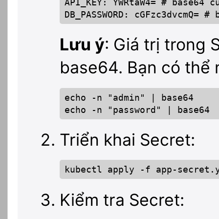
API_KEY: YWRtaW4= # base64 củ
DB_PASSWORD: cGFzc3dvcmQ= # 
Lưu ý
: Giá trị tron
base64. Bạn có thể 
echo -n "admin" | base64

echo -n "password" | base64
Triển khai Secret:
kubectl apply -f app-secret.
Kiểm tra Secret: