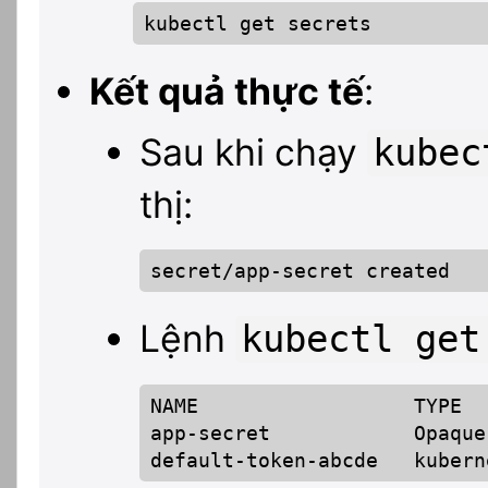
kubectl get secrets
Kết quả thực tế
:
Sau khi chạy
kubec
thị:
secret/app-secret created
Lệnh
kubectl get
NAME                  TYPE  
app-secret            Opaque
default-token-abcde   kubern