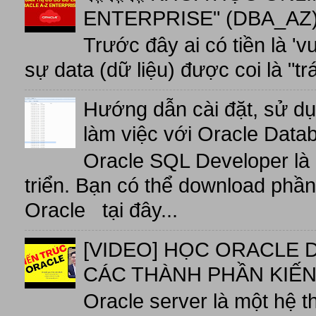
ENTERPRISE" (DBA_AZ),
Trước đây ai có tiền là 'v
sự data (dữ liệu) được coi là "tr
Hướng dẫn cài đặt, sử d
làm việc với Oracle Data
Oracle SQL Developer là
triển. Bạn có thể download phầ
Oracle tại đây...
[VIDEO] HỌC ORACLE D
CÁC THÀNH PHẦN KIẾN
Oracle server là một hệ t