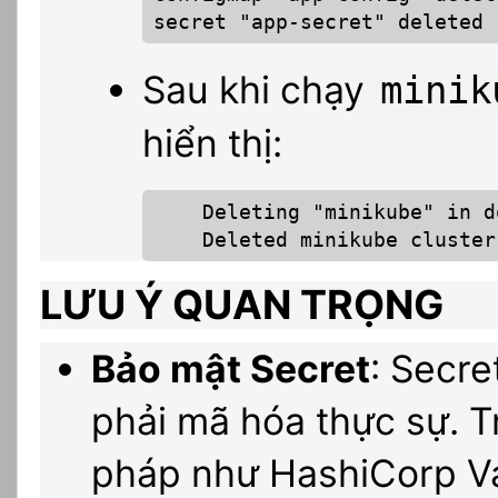
secret "app-secret" deleted
Sau khi chạy
minik
hiển thị:
    Deleting "minikube" in d
    Deleted minikube cluster
LƯU Ý QUAN TRỌNG
Bảo mật Secret
: Secr
phải mã hóa thực sự. T
pháp như HashiCorp Va