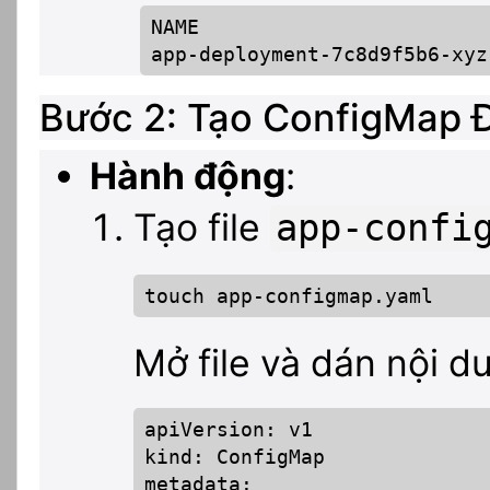
NAME                        
app-deployment-7c8d9f5b6-xyz
Bước 2: Tạo ConfigMap 
Hành động
:
Tạo file
app-confi
touch app-configmap.yaml
Mở file và dán nội d
apiVersion: v1

kind: ConfigMap

metadata:
