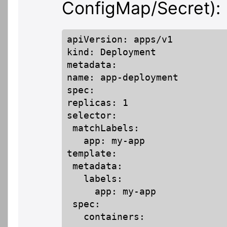
ConfigMap/Secret):
apiVersion: apps/v1

kind: Deployment

metadata:

name: app-deployment

spec:

replicas: 1

selector:

 matchLabels:

   app: my-app

template:

 metadata:

   labels:

     app: my-app

 spec:

   containers:
