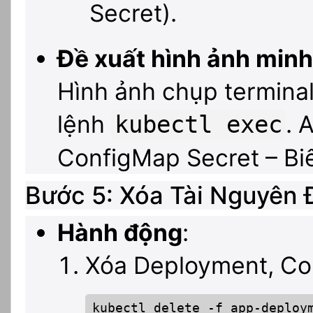
Secret).
Đề xuất hình ảnh min
Hình ảnh chụp terminal
lệnh
. 
kubectl exec
ConfigMap Secret – Biế
Bước 5: Xóa Tài Nguyên
Hành động
:
Xóa Deployment, Con
kubectl delete -f app-deploym