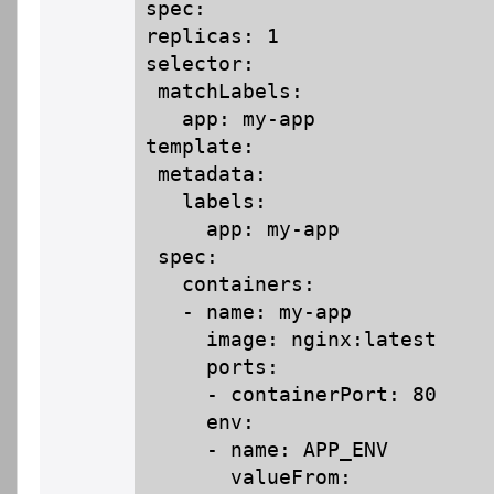
spec:

replicas: 1

selector:

 matchLabels:

   app: my-app

template:

 metadata:

   labels:

     app: my-app

 spec:

   containers:

   - name: my-app

     image: nginx:latest

     ports:

     - containerPort: 80

     env:

     - name: APP_ENV

       valueFrom:
