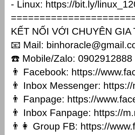
- Linux:
https://bit.ly/linux_1
=====================
KẾT NỐI VỚI CHUYÊN GIA 
📧 Mail: binhoracle@gmail.
☎️ Mobile/Zalo: 0902912888
👨 Facebook:
https://www.f
👨 Inbox Messenger:
https:
👨 Fanpage:
https://www.fa
👨 Inbox Fanpage:
https://m
👨👩 Group FB:
https://www