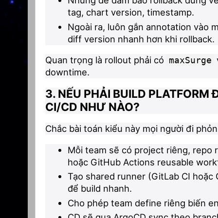
Nhưng để đảm bảo rollback đúng v
tag, chart version, timestamp.
Ngoài ra, luôn gắn annotation vào 
diff version nhanh hơn khi rollback.
Quan trọng là rollout phải có
maxSurge
downtime.
3. NẾU PHẢI BUILD PLATFORM 
CI/CD NHƯ NÀO?
Chắc bài toán kiểu này mọi người đi phỏn
Mỗi team sẽ có project riêng, repo 
hoặc GitHub Actions reusable work
Tạo shared runner (GitLab CI hoặc 
để build nhanh.
Cho phép team define riêng biến e
CD sẽ qua ArgoCD sync theo branch