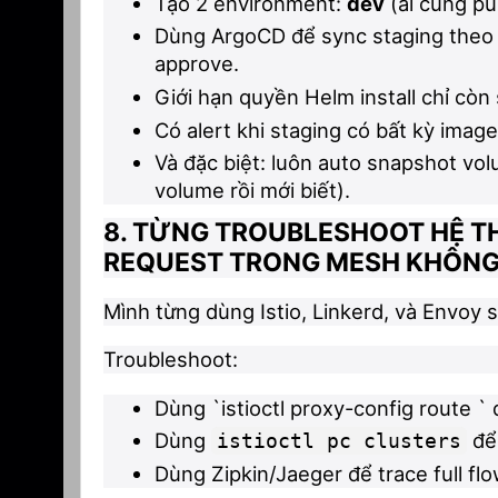
Tạo 2 environment:
dev
(ai cũng p
Dùng ArgoCD để sync staging theo
approve.
Giới hạn quyền Helm install chỉ còn 
Có alert khi staging có bất kỳ imag
Và đặc biệt: luôn auto snapshot vol
volume rồi mới biết).
8. TỪNG TROUBLESHOOT HỆ T
REQUEST TRONG MESH KHÔN
Mình từng dùng Istio, Linkerd, và Envoy 
Troubleshoot:
Dùng `istioctl proxy-config route ` 
Dùng
để 
istioctl pc clusters
Dùng Zipkin/Jaeger để trace full fl