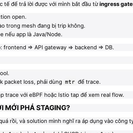
 tế để trả lời được với mình bắt đầu từ
ingress gat
tion open.
ào trong mesh đang bị trip không.
e nếu app là Java/Node.
p: frontend => API gateway => backend => DB.
ool.
rk packet loss, phải dùng
để trace.
mtr
 trace với eBPF hoặc Istio tap để xem real flow.
ỜI MỚI PHÁ STAGING?
uá rồi, và solution mình nghĩ ra áp dụng vào công ty