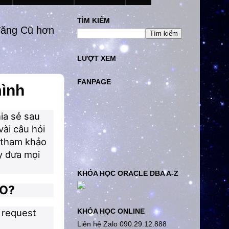
TÌM KIẾM
đăng Cũ hơn
LƯỢT XEM
FANPAGE
mình
hia sẻ sau
vài câu hỏi
ể tham khảo
ấy đưa mọi
KHÓA HỌC ORACLE DBA A-Z
AO?
KHÓA HỌC ONLINE
 request
Liên hệ Zalo 090.29.12.888