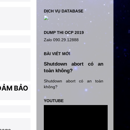
DỊCH VỤ DATABASE
DUMP THI OCP 2019
Zalo 090.29.12888
BÀI VIẾT MỚI
Shutdown abort có an
toàn không?
Shutdown abort có an toàn
 ĐẢM BẢO
không?
YOUTUBE