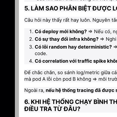
5. LÀM SAO PHÂN BIỆT ĐƯỢC 
Câu hỏi này thấy rất hay luôn. Nguyên tắ
Có deploy mới không?
=> Nếu có, n
Có sự thay đổi infra không?
=> Nghi
Có lỗi random hay deterministic?
=>
code.
Có correlation với traffic spike kh
Để chắc chắn, so sánh log/metric giữa c
mà pod A lỗi còn pod B không => môi trư
Ngoài ra,
nếu hệ thống tracing đã được 
6. KHI HỆ THỐNG CHẠY BÌNH
ĐIỀU TRA TỪ ĐÂU?