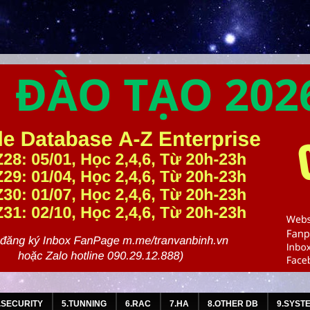
.SECURITY
5.TUNNING
6.RAC
7.HA
8.OTHER DB
9.SYST