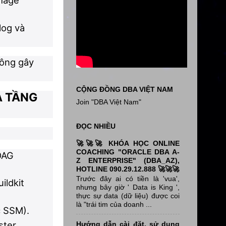
mage
log và
hông gây
CỘNG ĐỒNG DBA VIỆT NAM
Ạ TẦNG
Join "DBA Việt Nam"
ĐỌC NHIỀU
🚀🚀🚀 KHÓA HỌC ONLINE
COACHING "ORACLE DBA A-
(DAG
Z ENTERPRISE" (DBA_AZ),
HOTLINE 090.29.12.888 🚀🚀🚀
Trước đây ai có tiền là 'vua',
ildkit
nhưng bây giờ ' Data is King ',
thực sự data (dữ liệu) được coi
là "trái tim của doanh ...
c SSM).
ter.
Hướng dẫn cài đặt, sử dụng