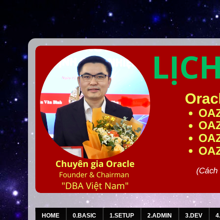
HOME
0.BASIC
1.SETUP
2.ADMIN
3.DEV
4