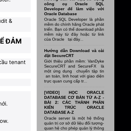
công cụ Oracle SQL
Developer để làm việc với
Oracle Database
Oracle SQL Developer là phần
dit &
mềm do chính hãng Oracle phát
triển. Bạn có thể download phần
mềm này từ đây hoặc từ link
của Oracle tại đây...
ĐỂ ĐẢM
Hướng dẫn Download và cài
đặt SecureCRT
cầu tenant
Giới thiệu phần mềm: VanDyke
SecureCRT and SecureFX là
một ứng dụng chuyển tập tin
an toàn, linh hoạt với giao diện
trực quan cung cấp tr...
[VIDEO] HỌC ORACLE
DATABASE CƠ BẢN TỪ A-Z -
BÀI 2: CÁC THÀNH PHẦN
mới.
KIẾN TRÚC ORACLE
DATABASE A-Z
Oracle server là một hệ thống
dow.
quản trị cơ sở dữ liệu đối tượng-
quan hệ cho phép quản lý thông