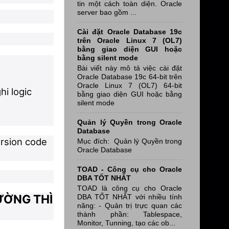
tin một cách toàn diện. Oracle
server bao gồm ...
Cài đặt Oracle Database 19c
trên Oracle Linux 7 (OL7)
bằng giao diện GUI hoặc
bằng silent mode
Bài viết này mô tả việc cài đặt
Oracle Database 19c 64-bit trên
Oracle Linux 7 (OL7) 64-bit
hi logic
bằng giao diện GUI hoặc bằng
silent mode
Quản lý Quyền trong Oracle
Database
ersion code
Mục đích: Quản lý Quyền trong
Oracle Database
TOAD - Công cụ cho Oracle
DBA TỐT NHẤT
TOAD là công cụ cho Oracle
ƯỜNG THÌ
DBA TỐT NHẤT với nhiều tính
năng: - Quản trị trực quan các
thành phần: Tablespace,
Monitor, Tunning, tạo các ob...