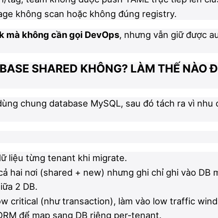
age không scan hoặc không đúng registry.
ack mà không cần gọi DevOps
, nhưng vẫn giữ được au
TABASE SHARED KHÔNG? LÀM THẾ NÀO 
dùng chung database MySQL, sau đó tách ra vì nhu 
liệu từng tenant khi migrate.
 cả hai nơi (shared + new) nhưng ghi chỉ ghi vào DB 
iữa 2 DB.
ow critical (như transaction), làm vào low traffic win
i ORM để map sang DB riêng per-tenant.