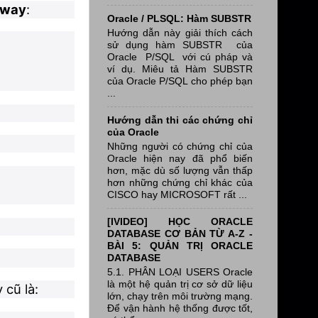
eway
:
Oracle / PLSQL: Hàm SUBSTR
Hướng dẫn này giải thích cách
sử dụng hàm SUBSTR của
Oracle P/SQL với cú pháp và
ví dụ. Miêu tả Hàm SUBSTR
của Oracle P/SQL cho phép bạn
...
Hướng dẫn thi các chứng chỉ
của Oracle
Những người có chứng chỉ của
Oracle hiện nay đã phổ biến
hơn, mặc dù số lượng vẫn thấp
hơn những chứng chỉ khác của
CISCO hay MICROSOFT rất ...
[IVIDEO] HỌC ORACLE
DATABASE CƠ BẢN TỪ A-Z -
BÀI 5: QUẢN TRỊ ORACLE
DATABASE
5.1. PHÂN LOẠI USERS Oracle
là một hệ quản trị cơ sở dữ liệu
 cũ là:
lớn, chạy trên môi trường mạng.
Để vận hành hệ thống được tốt,