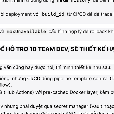
ersion, mình thường dùng
để xem i
helm history
mỗi deployment với
từ CI/CD để dễ trace 
build_id
và
cấu hình hợp lý để rollback k
maxUnavailable
ĐỂ HỖ TRỢ 10 TEAM DEV, SẼ THIẾT KẾ H
g vấn cũng hay được hỏi, thì mình thiết kế như sau:
riêng, nhưng CI/CD dùng pipeline template central 
flow).
GitHub Actions) với pre-cached Docker layer, kèm bu
nv nhưng phải duyệt qua secret manager (Vault hoặ
/tag, team không được push YAML trực tiếp lên clus