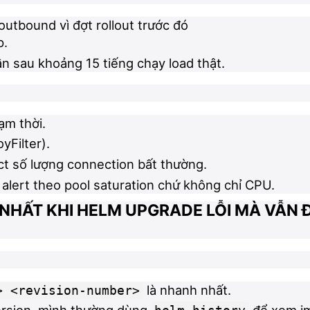
utbound vì đợt rollout trước đó
p.
ần sau khoảng 15 tiếng chạy load thật.
ạm thời.
yFilter).
ect số lượng connection bất thường.
alert theo pool saturation chứ không chỉ CPU.
NHẤT KHI HELM UPGRADE LỖI MÀ VẪN
là nhanh nhất.
> <revision-number>