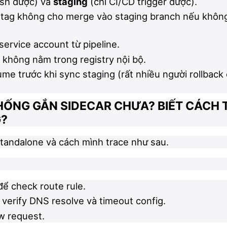
ush được) và
staging
(chỉ CI/CD trigger được).
 tag không cho merge vào staging branch nếu khôn
service account từ pipeline.
e không nằm trong registry nội bộ.
ume trước khi sync staging (rất nhiều người rollback
HỐNG GẮN SIDECAR CHƯA? BIẾT CÁCH 
G?
standalone và cách mình trace như sau.
để check route rule.
verify DNS resolve và timeout config.
ow request.