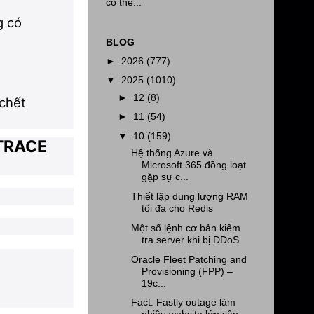
có thể...
g có
BLOG
►
2026
(777)
▼
2025
(1010)
►
12
(8)
 chết
►
11
(54)
▼
10
(159)
TRACE
Hệ thống Azure và
Microsoft 365 đồng loạt
gặp sự c...
Thiết lập dung lượng RAM
tối đa cho Redis
Một số lệnh cơ bản kiểm
tra server khi bị DDoS
Oracle Fleet Patching and
Provisioning (FPP) –
19c...
Fact: Fastly outage làm