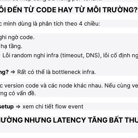
LỖI ĐẾN TỪ CODE HAY TỪ MÔI TRƯỜNG?
c mình dùng là phân tích theo 4 chiều:
ghi ngờ code.
 hạ tầng.
 Lỗi random nghi infra (timeout, DNS), lỗi cố định ng
ông?
=> Rất có thể là bottleneck infra.
ác version code và các node khác nhau. Nếu cùng v
ờng có vấn đề.
setup
=> xem chi tiết flow event
 THƯỜNG NHƯNG LATENCY TĂNG BẤT TH