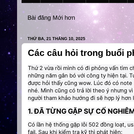
Bài đăng Mới hơn
THỨ BA, 21 THÁNG 10, 2025
Các câu hỏi trong buổi 
Thứ 2 vừa rồi mình có đi phỏng vấn tìm ch
những năm gắn bó với công ty hiện tại. T
được hỏi thấy cũng wow. Lúc đó có note l
nhé. Mình cũng có trả lời theo ý nhưng vì
người tham khảo hướng đi sẽ hợp lý hơn là
1. ĐÃ TỪNG GẶP SỰ CỐ NGHIÊM
Có lần hệ thống gặp lỗi 502 đồng loạt, 
fail. Sau khi kiểm tra kỹ thì phát hiện: