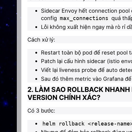
Sidecar Envoy hết connection pool o
config
quá thấ
max_connections
Lỗi không xuất hiện ngay mà rò rỉ d
Cách xử lý:
Restart toàn bộ pod để reset pool t
Patch lại cấu hình sidecar (istio envo
Viết lại liveness probe để auto det
Sau đó thêm metric vào Grafana để 
2. LÀM SAO ROLLBACK NHANH 
VERSION CHÍNH XÁC?
Có 3 bước:
helm rollback <release-name