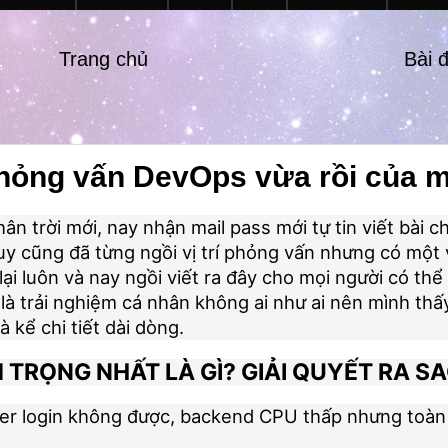
Trang chủ
Bài 
phỏng vấn DevOps vừa rồi của 
ân trời mới, nay nhận mail pass mới tự tin viết bài c
uy cũng đã từng ngồi vị trí phỏng vấn nhưng có một 
ại luôn và nay ngồi viết ra đây cho mọi người có th
 là trải nghiệm cá nhân không ai như ai nên mình th
 kể chi tiết dài dòng.
 TRỌNG NHẤT LÀ GÌ? GIẢI QUYẾT RA S
user login không được, backend CPU thấp nhưng toàn